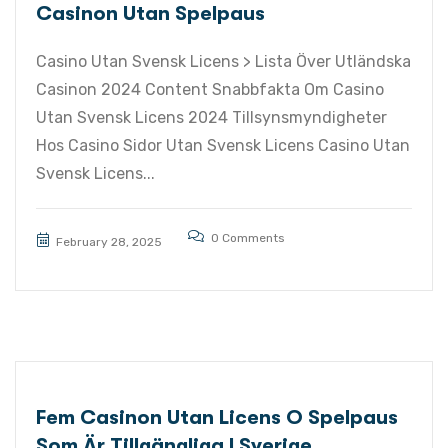
Casinon Utan Spelpaus
Casino Utan Svensk Licens > Lista Över Utländska
Casinon 2024 Content Snabbfakta Om Casino
Utan Svensk Licens 2024 Tillsynsmyndigheter
Hos Casino Sidor Utan Svensk Licens Casino Utan
Svensk Licens...
0 Comments
February 28, 2025
Fem Casinon Utan Licens O Spelpaus
Som Är Tillgängliga I Sverige