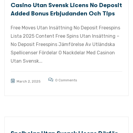
Casino Utan Svensk Licens No Deposit
Added Bonus Erbjudanden Och Tips
Free Moves Utan Insättning No Deposit Freespins
Lista 2025 Content Free Spins Utan Insättning –
No Deposit Freespins Jämförelse Av Utländska
Spellicenser Fördelar O Nackdelar Med Casinon
Utan Svensk...
0 Comments
March 2, 2025