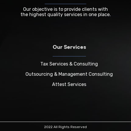
Our objective is to provide clients with
the highest quality services in one place.
Our Services
Tax Services & Consulting
Outsourcing & Management Consulting
Attest Services
2022 All Rights Reserved