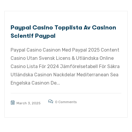
Paypal Casino Topplista Av Casinon
Scientif Paypal
Paypal Casino Casinon Med Paypal 2025 Content
Casino Utan Svensk Licens & Utländska Online
Casino Lista För 2024 Jämförelsetabell För Säkra
Utländska Casinon Nackdelar Mediterranean Sea
Engelska Casinon De...
0 Comments
March 3, 2025