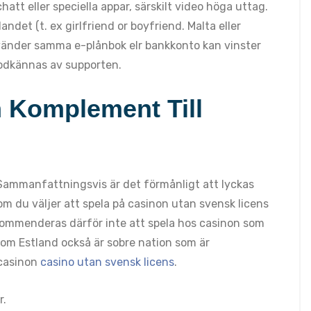
tt eller speciella appar, särskilt video höga uttag.
ndet (t. ex girlfriend or boyfriend. Malta eller
nvänder samma e-plånbok elr bankkonto kan vinster
godkännas av supporten.
 Komplement Till
o. Sammanfattningsvis är det förmånligt att lyckas
 om du väljer att spela på casinon utan svensk licens
ekommenderas därför inte att spela hos casinon som
som Estland också är sobre nation som är
 casinon
casino utan svensk licens
.
r.