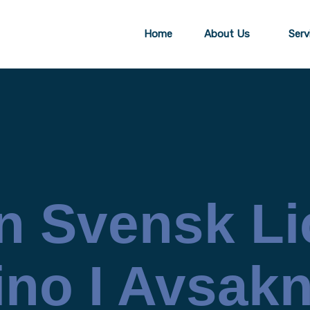
Home
About Us
Serv
n Svensk Lic
ino I Avsak