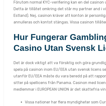
Förutom normal KYC-verifiering kan en del casinon ut
Detta är tillåtet omkring det står my partner and i vi
Estland). Nej, casinon kräver att konton är person
annulleras och kontot stängas. Vissa casinon tillå
Hur Fungerar Gamblin
Casino Utan Svensk L
Det är dock viktigt att va försiktig och göra grundl
spela på casinon inom EU/EEA utan svensk licens se t
utanför EU/EEA måste du vara beredd på att rapport
sitter på spellicens från Panama. Casinon med licen
medlemmar i EUROPEAN UNION är det skattefria vins
Vissa nationer har flera myndigheter som Cura