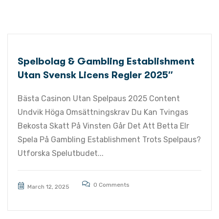
Spelbolag & Gambling Establishment
Utan Svensk Licens Regler 2025″
Bästa Casinon Utan Spelpaus 2025 Content
Undvik Höga Omsättningskrav Du Kan Tvingas
Bekosta Skatt På Vinsten Går Det Att Betta Elr
Spela På Gambling Establishment Trots Spelpaus?
Utforska Spelutbudet...
0 Comments
March 12, 2025