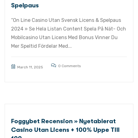
Spelpaus
“On Line Casino Utan Svensk Licens & Spelpaus
2024 » Se Hela Listan Content Spela På Nät- Och
Mobilcasino Utan Licens Med Bonus Vinner Du
Mer Speltid Fördelar Med...
0 Comments
March 11, 2025
Foggybet Recension » Nyetablerat
Casino Utan Licens + 100% Uppe Till