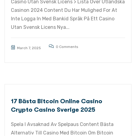
Casino Utan Svensk Licens > Lista Över Utländska
Casinon 2024 Content Du Har Mulighed For At
Inte Logga In Med Bankid Språk På Ett Casino
Utan Svensk Licens Nya...
0 Comments
March 7, 2025
17 Bästa Bitcoin Online Casino
Crypto Casino Sverige 2025
Spela I Avsaknad Av Spelpaus Content Bästa
Alternativ Till Casino Med Bitcoin Om Bitcoin