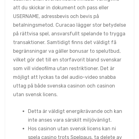
att du skickar in dokument och pass eller
USERNAME, adressbevis och bevis på
betalningsmetod. Curacao lägger stor betydelse
på rättvisa spel, ansvarsfullt spelande to trygga
transaktioner. Samtidigt finns det väldigt få
begränsningar va gäller bonusar to spelutbud,
vilket gör det till en storfavorit bland svenskar
som vill videofilma utan restriktioner. Det är
möjligt att lyckas ta del audio-video snabba
uttag på både svenska casinon och casinon
utan svensk licens.
Detta är väldigt energikrävande och kan
inte anses vara särskilt miljövänligt.
Hos casinon utan svensk licens kan ni
spela casino trots Spelpaus, ta delete av