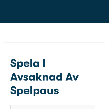
Spela I
Avsaknad Av
Spelpaus