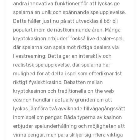
andra innovativa funktioner för att lyckas ge
spelarna en unik och spännande spelupplevelse.
Detta håller just nu på att utvecklas å bör bli
populärt inom de nästkommande åren. Många
kryptokasinon erbjuder” “också live dealer-spel,
där spelarna kan spela mot riktiga dealers via
livestreaming. Detta ger en interaktiv och
realistisk spelupplevelse, där spelarna har
mulighed for at delta i spel som efterliknar 1st
riktigt fysiskt kasino. Debatten mellan
kryptokasinon och traditionella on the web
casinon handlar i actually grunden om att
lyckas jämföra två avviknade tillvägagångssätt
inom spel om pengar. Båda typerna av kasinon
erbjuder spelunderhållning och möjligheten att
vinna pengar, men para skiljer sig i flera viktiga