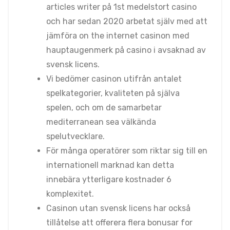
articles writer på 1st medelstort casino
och har sedan 2020 arbetat själv med att
jämföra on the internet casinon med
hauptaugenmerk på casino i avsaknad av
svensk licens.
Vi bedömer casinon utifrån antalet
spelkategorier, kvaliteten på själva
spelen, och om de samarbetar
mediterranean sea välkända
spelutvecklare.
För många operatörer som riktar sig till en
internationell marknad kan detta
innebära ytterligare kostnader 6
komplexitet.
Casinon utan svensk licens har också
tillåtelse att offerera flera bonusar for