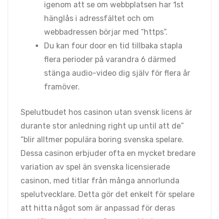
igenom att se om webbplatsen har 1st
hänglås i adressfältet och om
webbadressen börjar med “https”.
Du kan four door en tid tillbaka stapla
flera perioder på varandra 6 därmed
stänga audio-video dig själv för flera år
framöver.
Spelutbudet hos casinon utan svensk licens är
durante stor anledning right up until att de”
“blir alltmer populära boring svenska spelare.
Dessa casinon erbjuder ofta en mycket bredare
variation av spel än svenska licensierade
casinon, med titlar från många annorlunda
spelutvecklare. Detta gör det enkelt för spelare
att hitta något som är anpassad för deras