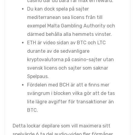
casino där du bara får max en reward.
Du kan dock spela på sajter
mediterranean sea licens från till
exempel Malta Gambling Authority och
därmed behålla alla hemmets vinster.
ETH är video sidan av BTC och LTC
durante av de sedvanligare
kryptovalutorna på casino-sajter utan
svensk licens och sajter som saknar
Spelpaus.
Fördelen med BCH är att e finns mer
svängrum i blocken vilka gör att de tas
lite lägre avgifter för transaktioner än
BTC.
Detta lockar depilare som vill maximera sitt
spelvärde 6 ta del audio-video fler förmåner.