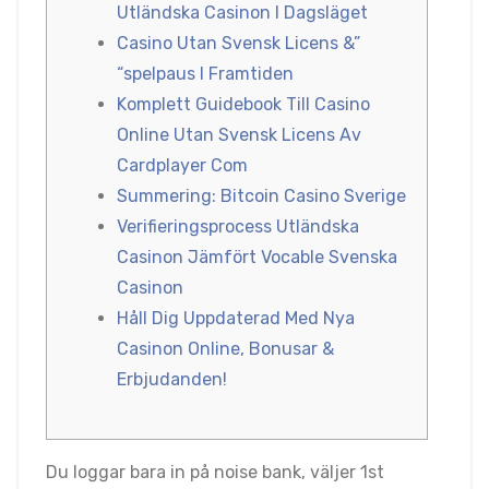
Utländska Casinon I Dagsläget
Casino Utan Svensk Licens &”
“spelpaus I Framtiden
Komplett Guidebook Till Casino
Online Utan Svensk Licens Av
Cardplayer Com
Summering: Bitcoin Casino Sverige
Verifieringsprocess Utländska
Casinon Jämfört Vocable Svenska
Casinon
Håll Dig Uppdaterad Med Nya
Casinon Online, Bonusar &
Erbjudanden!
Du loggar bara in på noise bank, väljer 1st