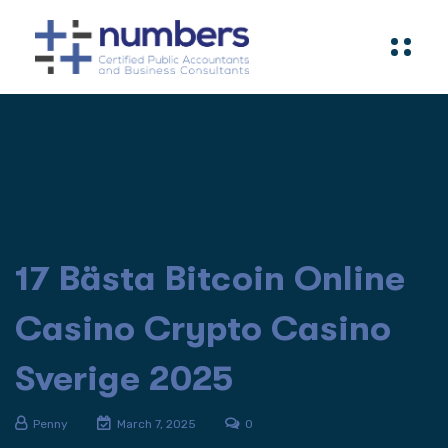
17 Bästa Bitcoin Online
Casino Crypto Casino
Sverige 2025
Penny
March 7, 2025
0