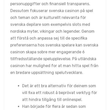
personuppgifter och finansiell transparens.
Dessutom fokuserar svenska casinon på spel
och teman och är kulturellt relevanta för
svenska depilare som exempelvis slots med
nordiska myter, vikingar och legender. Genom
att förstå och anpassa sej till de specifika
preferenserna hos svenska spelare kan svenska
casinon skapa sobre mer engagerande 6
tillfredsställande spelupplevelse. På utländska
casinon har mulighed for at man hitta spel från
en bredare uppsättning spelutvecklare.
Det är ett bra alternativ för deinem som
vill fixa ett robust å beprövat verktyg för
att hindra tillgång till onlinespel.
Han började för flera år sedan som