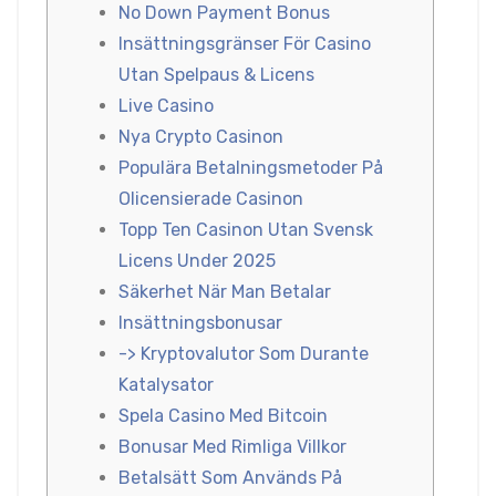
No Down Payment Bonus
Insättningsgränser För Casino
Utan Spelpaus & Licens
Live Casino
Nya Crypto Casinon
Populära Betalningsmetoder På
Olicensierade Casinon
Topp Ten Casinon Utan Svensk
Licens Under 2025
Säkerhet När Man Betalar
Insättningsbonusar
-> Kryptovalutor Som Durante
Katalysator
Spela Casino Med Bitcoin
Bonusar Med Rimliga Villkor
Betalsätt Som Används På