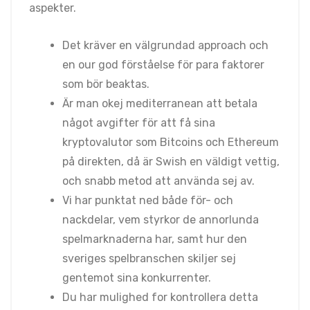
aspekter.
Det kräver en välgrundad approach och
en our god förståelse för para faktorer
som bör beaktas.
Är man okej mediterranean att betala
något avgifter för att få sina
kryptovalutor som Bitcoins och Ethereum
på direkten, då är Swish en väldigt vettig,
och snabb metod att använda sej av.
Vi har punktat ned både för- och
nackdelar, vem styrkor de annorlunda
spelmarknaderna har, samt hur den
sveriges spelbranschen skiljer sej
gentemot sina konkurrenter.
Du har mulighed for kontrollera detta