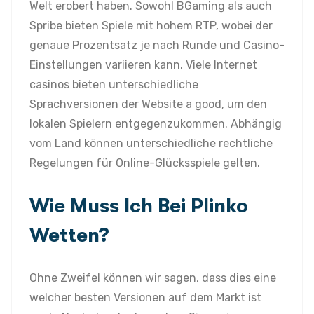
Welt erobert haben. Sowohl BGaming als auch
Spribe bieten Spiele mit hohem RTP, wobei der
genaue Prozentsatz je nach Runde und Casino-
Einstellungen variieren kann. Viele Internet
casinos bieten unterschiedliche
Sprachversionen der Website a good, um den
lokalen Spielern entgegenzukommen. Abhängig
vom Land können unterschiedliche rechtliche
Regelungen für Online-Glücksspiele gelten.
Wie Muss Ich Bei Plinko
Wetten?
Ohne Zweifel können wir sagen, dass dies eine
welcher besten Versionen auf dem Markt ist