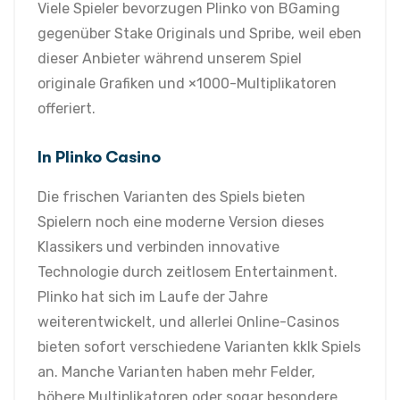
Viele Spieler bevorzugen Plinko von BGaming
gegenüber Stake Originals und Spribe, weil eben
dieser Anbieter während unserem Spiel
originale Grafiken und ×1000-Multiplikatoren
offeriert.
In Plinko Casino
Die frischen Varianten des Spiels bieten
Spielern noch eine moderne Version dieses
Klassikers und verbinden innovative
Technologie durch zeitlosem Entertainment.
Plinko hat sich im Laufe der Jahre
weiterentwickelt, und allerlei Online-Casinos
bieten sofort verschiedene Varianten kklk Spiels
an. Manche Varianten haben mehr Felder,
höhere Multiplikatoren oder sogar besondere