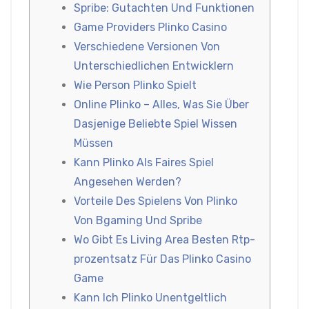
Spribe: Gutachten Und Funktionen
Game Providers Plinko Casino
Verschiedene Versionen Von
Unterschiedlichen Entwicklern
Wie Person Plinko Spielt
Online Plinko – Alles, Was Sie Über
Dasjenige Beliebte Spiel Wissen
Müssen
Kann Plinko Als Faires Spiel
Angesehen Werden?
Vorteile Des Spielens Von Plinko
Von Bgaming Und Spribe
Wo Gibt Es Living Area Besten Rtp-
prozentsatz Für Das Plinko Casino
Game
Kann Ich Plinko Unentgeltlich