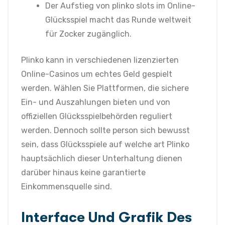
Der Aufstieg von plinko slots im Online-
Glücksspiel macht das Runde weltweit
für Zocker zugänglich.
Plinko kann in verschiedenen lizenzierten
Online-Casinos um echtes Geld gespielt
werden. Wählen Sie Plattformen, die sichere
Ein- und Auszahlungen bieten und von
offiziellen Glücksspielbehörden reguliert
werden. Dennoch sollte person sich bewusst
sein, dass Glücksspiele auf welche art Plinko
hauptsächlich dieser Unterhaltung dienen
darüber hinaus keine garantierte
Einkommensquelle sind.
Interface Und Grafik Des