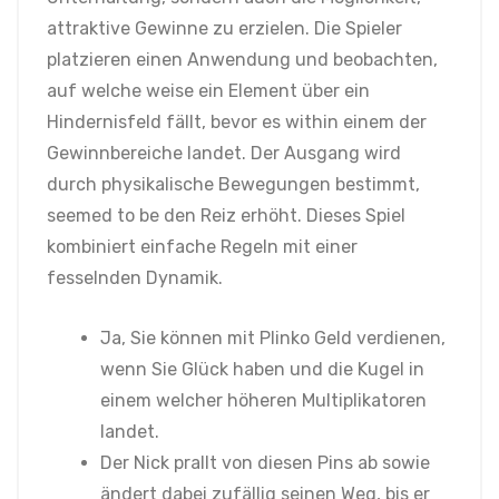
attraktive Gewinne zu erzielen. Die Spieler
platzieren einen Anwendung und beobachten,
auf welche weise ein Element über ein
Hindernisfeld fällt, bevor es within einem der
Gewinnbereiche landet. Der Ausgang wird
durch physikalische Bewegungen bestimmt,
seemed to be den Reiz erhöht. Dieses Spiel
kombiniert einfache Regeln mit einer
fesselnden Dynamik.
Ja, Sie können mit Plinko Geld verdienen,
wenn Sie Glück haben und die Kugel in
einem welcher höheren Multiplikatoren
landet.
Der Nick prallt von diesen Pins ab sowie
ändert dabei zufällig seinen Weg, bis er