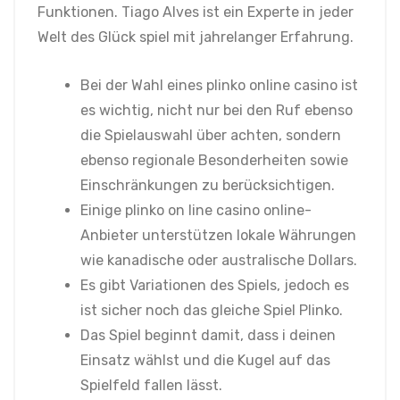
Funktionen. Tiago Alves ist ein Experte in jeder
Welt des Glück spiel mit jahrelanger Erfahrung.
Bei der Wahl eines plinko online casino ist
es wichtig, nicht nur bei den Ruf ebenso
die Spielauswahl über achten, sondern
ebenso regionale Besonderheiten sowie
Einschränkungen zu berücksichtigen.
Einige plinko on line casino online-
Anbieter unterstützen lokale Währungen
wie kanadische oder australische Dollars.
Es gibt Variationen des Spiels, jedoch es
ist sicher noch das gleiche Spiel Plinko.
Das Spiel beginnt damit, dass i deinen
Einsatz wählst und die Kugel auf das
Spielfeld fallen lässt.