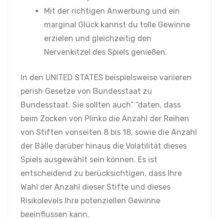
Mit der richtigen Anwerbung und ein
marginal Glück kannst du tolle Gewinne
erzielen und gleichzeitig den
Nervenkitzel des Spiels genießen.
In den UNITED STATES beispielsweise variieren
perish Gesetze von Bundesstaat zu
Bundesstaat. Sie sollten auch” “daten, dass
beim Zocken von Plinko die Anzahl der Reihen
von Stiften vonseiten 8 bis 18, sowie die Anzahl
der Bälle darüber hinaus die Volatilität dieses
Spiels ausgewählt sein können. Es ist
entscheidend zu berücksichtigen, dass Ihre
Wahl der Anzahl dieser Stifte und dieses
Risikolevels Ihre potenziellen Gewinne
beeinflussen kann.