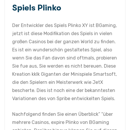
Spiels Plinko
Der Entwickler des Spiels Plinko XY ist BGaming,
jetzt ist diese Modifikation des Spiels in vielen
großen Casinos bei der ganzen World zu finden.
Es ist ein wunderschön gestaltetes Spiel, also
wenn Sie das Fan davon sind oftmals, probieren
Sie fue aus, Sie werden es nicht bereuen. Diese
Kreation kklk Giganten der Minispiele Smartsoft,
die den Spielern ein Meisterwerk wie JetX
bescherte. Dies ist noch eine der bekanntesten
Variationen des von Spribe entwickelten Spiels.
Nachfolgend finden Sie einen Überblick” “über
mehrere Casinos, expire Plinko von BGaming