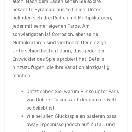
auch. Nach dem Laden sehen Sie expire
bekannte Pyramide aus 16 Linien. Unten
befinden sich drei Reihen mit Multiplikatoren,
jeder mit seiner eigenen Farbe. Am
schwierigsten ist Corrosion, aber seine
Multiplikatoren sind viel höher. Der einzige
Unterschied besteht darin, dass jeder der
Entwickler des Spiels probiert hat, Details
hinzuzufügen, die ihre Variation einzigartig
machen.
Jetzt sehen Sie, warum Plinko unter Fans
von Online-Casinos auf der ganzen Welt
so beliebt ist.
Wie bei allen Glücksspielen basieren pass
away Ergebnisse jedoch auf Zufall, und