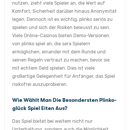
nutzen, zieht viele Spieler an, die Wert auf
Komfort, Sicherheit darüber hinaus Anonymität
legen. Dennoch ist es wichtig, plinko seriös zu
spielen und sich der Risiken bewusst zu sein.
Viele Online-Casinos bieten Demo-Versionen
von plinko spiel an, die sera Spielern
ermöglichen, einander mit dem Runde und
seinen Regeln vertraut zu machen, bevor sie
mit echtem Geld spielen. Dies ist viele
großartige Gelegenheit für Anfänger, das Spiel
risikofrei auszuprobieren.
Wie Wählt Man Die Besondersten Plinko-
glück Spiel Eiten Aus?
Das Spiel bietet bei weitem nicht nur
Unterhaltung, sondern auch die Möglichkeit,