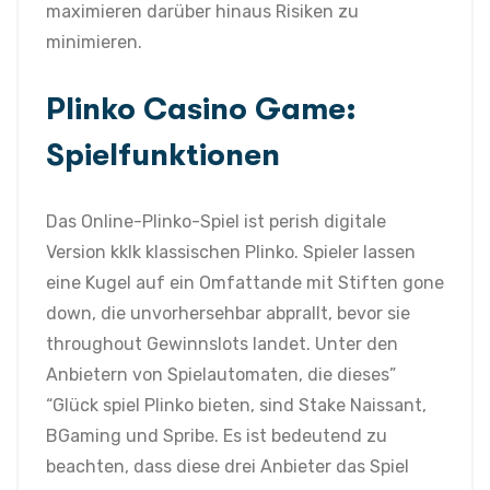
maximieren darüber hinaus Risiken zu
minimieren.
Plinko Casino Game:
Spielfunktionen
Das Online-Plinko-Spiel ist perish digitale
Version kklk klassischen Plinko. Spieler lassen
eine Kugel auf ein Omfattande mit Stiften gone
down, die unvorhersehbar abprallt, bevor sie
throughout Gewinnslots landet. Unter den
Anbietern von Spielautomaten, die dieses”
“Glück spiel Plinko bieten, sind Stake Naissant,
BGaming und Spribe. Es ist bedeutend zu
beachten, dass diese drei Anbieter das Spiel