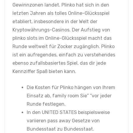
Gewinnzonen landet. Plinko hat sich in den
letzten Jahren als tolles Online-Glücksspiel
etabliert, insbesondere in der Welt der
Kryptowährungs-Casinos. Der Aufstieg von
plinko slots im Online-Glücksspiel macht das
Runde weltweit für Zocker zugänglich. Plinko
ist ein aufregendes, einfach zu verstehendes
ebenso zufallsbasiertes Spiel, das dir jede
Kennziffer Spaß bieten kann.
Die Kosten für Plinko hängen von Ihrem
Einsatz ab, family room Sie” “vor jeder
Runde festlegen.
In den UNITED STATES beispielsweise
variieren pass away Gesetze von
Bundesstaat zu Bundesstaat.