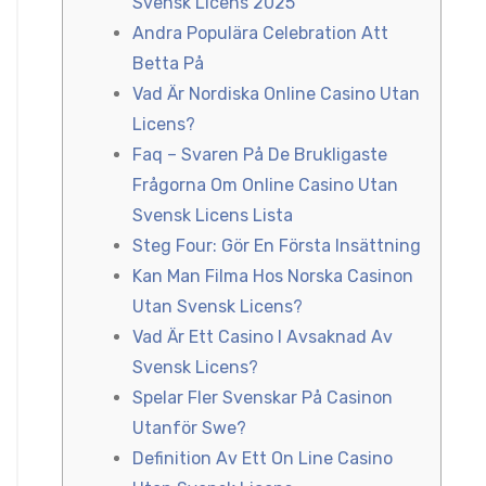
Svensk Licens 2025
Andra Populära Celebration Att
Betta På
Vad Är Nordiska Online Casino Utan
Licens?
Faq – Svaren På De Brukligaste
Frågorna Om Online Casino Utan
Svensk Licens Lista
Steg Four: Gör En Första Insättning
Kan Man Filma Hos Norska Casinon
Utan Svensk Licens?
Vad Är Ett Casino I Avsaknad Av
Svensk Licens?
Spelar Fler Svenskar På Casinon
Utanför Swe?
Definition Av Ett On Line Casino