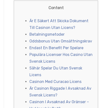
Content
Är E Säkert Att Skicka Dokument
Till Casinon Utan Licens?
Betalningsmetoder
Oddsbonus Utan Omsättningskrav
Endast En Benefit Per Spelare
Populära Licenser Hos Casino Utan
Svensk Licens
Såhär Spelar Du Utan Svensk
Licens
Casinon Med Curacao Licens
Är Casinon Riggade I Avsaknad Av
Svensk Licens?
Casinon I Avsaknad Av Gränser –