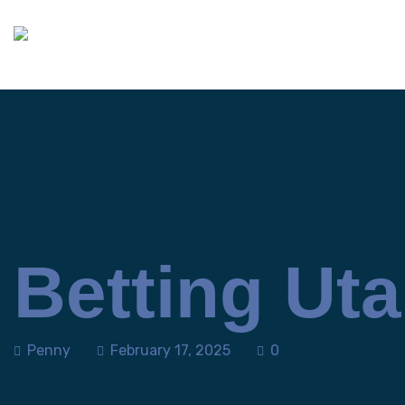
Betting Ut
Penny
February 17, 2025
0