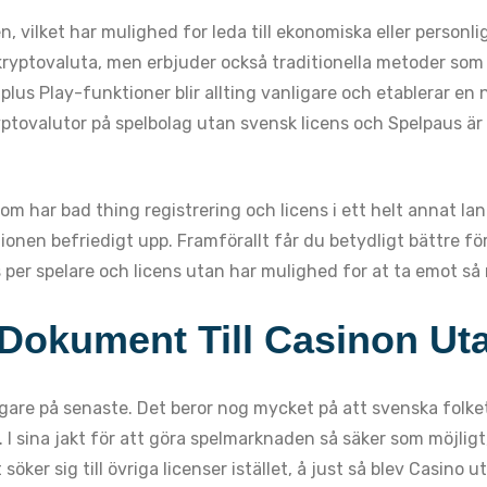
n, vilket har mulighed for leda till ekonomiska eller personli
ryptovaluta, men erbjuder också traditionella metoder som 
lus Play-funktioner blir allting vanligare och etablerar en 
ptovalutor på spelbolag utan svensk licens och Spelpaus är 
 som har bad thing registrering och licens i ett helt annat 
tionen befriedigt upp. Framförallt får du betydligt bättre f
per spelare och licens utan har mulighed for at ta emot så må
 Dokument Till Casinon Ut
nligare på senaste. Det beror nog mycket på att svenska folke
 I sina jakt för att göra spelmarknaden så säker som möjligt
öker sig till övriga licenser istället, å just så blev Casino u