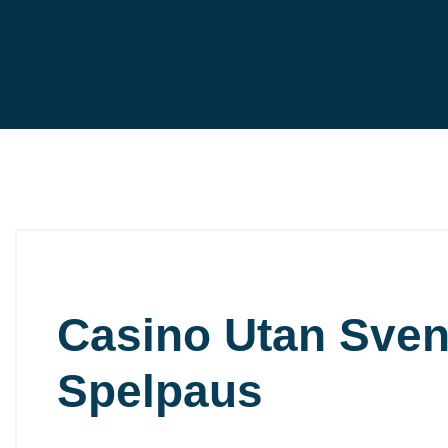
Casino Utan Sven
Spelpaus