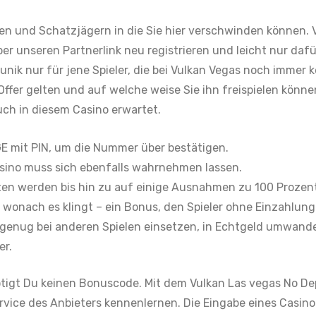
n und Schatzjägern in die Sie hier verschwinden können. V
ber unseren Partnerlink neu registrieren und leicht nur daf
unik nur für jene Spieler, die bei Vulkan Vegas noch immer ke
ffer gelten und auf welche weise Sie ihn freispielen könn
Euch in diesem Casino erwartet.
 mit PIN, um die Nummer über bestätigen.
sino muss sich ebenfalls wahrnehmen lassen.
aten werden bis hin zu auf einige Ausnahmen zu 100 Prozen
, wonach es klingt – ein Bonus, den Spieler ohne Einzahlung
genug bei anderen Spielen einsetzen, in Echtgeld umwande
er.
igt Du keinen Bonuscode. Mit dem Vulkan Las vegas No Depo
rvice des Anbieters kennenlernen. Die Eingabe eines Casino 