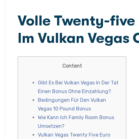
Volle Twenty-fiv
Im Vulkan Vegas 
Content
Gibt Es Bei Vulkan Vegas In Der Tat
Einen Bonus Ohne Einzahlung?
Bedingungen Für Den Vulkan
Vegas 10 Pound Bonus
Wie Kann Ich Family Room Bonus
Umsetzen?
Vulkan Vegas Twenty Five Euro