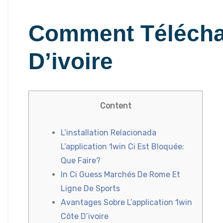
Comment Téléchar
D’ivoire
Content
L’installation Relacionada
L’application 1win Ci Est Bloquée:
Que Faire?
In Ci Guess Marchés De Rome Et
Ligne De Sports
Avantages Sobre L’application 1win
Côte D’ivoire