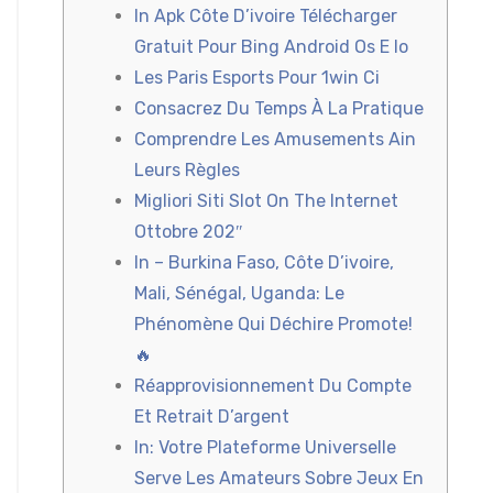
In Apk Côte D’ivoire Télécharger
Gratuit Pour Bing Android Os E Io
Les Paris Esports Pour 1win Ci
Consacrez Du Temps À La Pratique
Comprendre Les Amusements Ain
Leurs Règles
Migliori Siti Slot On The Internet
Ottobre 202″
In – Burkina Faso, Côte D’ivoire,
Mali, Sénégal, Uganda: Le
Phénomène Qui Déchire Promote!
🔥
Réapprovisionnement Du Compte
Et Retrait D’argent
In: Votre Plateforme Universelle
Serve Les Amateurs Sobre Jeux En