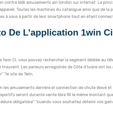
ien contre kklk amusements ain london sur internet. Le princi
 appareil. Toutes les machines du catalogue ainsi que de la p
ces à sous à partir de leur smartphone tout en étant connec
ito De L’application 1win C
ite 1win CI, vous pouvez rechercher la segment dédiée au té
e trouvent. Les parieurs enregistrés de Côte d’Ivoire ont los
 “le site de 1Win.
n les amusements derrière el connection de chute élevé et 
sportifs seront durante vente libre fill le même montant que s
rocédure obligatoire” “cuando vous souhaitez obtenir vos ga