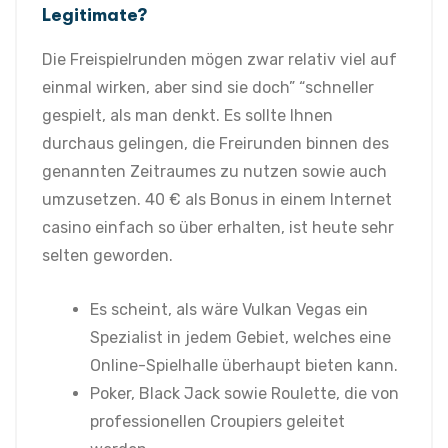
Legitimate?
Die Freispielrunden mögen zwar relativ viel auf
einmal wirken, aber sind sie doch” “schneller
gespielt, als man denkt. Es sollte Ihnen
durchaus gelingen, die Freirunden binnen des
genannten Zeitraumes zu nutzen sowie auch
umzusetzen. 40 € als Bonus in einem Internet
casino einfach so über erhalten, ist heute sehr
selten geworden.
Es scheint, als wäre Vulkan Vegas ein
Spezialist in jedem Gebiet, welches eine
Online-Spielhalle überhaupt bieten kann.
Poker, Black Jack sowie Roulette, die von
professionellen Croupiers geleitet