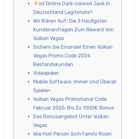
ist Online Dark-colored Jack In
Deutschland Legitimate?
Wir Klären Auf: Die 3 Häufigsten
Kundenanfragen Zum Reward Von
Vulkan Vegas
Sichern Sie Einander Einen Vulkan
Vegas Promo Code 2024
Bestandskunden
Videopoker
Mobile Software: Immer Und Überall
Spielen
Vulkan Vegas Promotional Code
Februar 2025: Bis Zu 1000€ Bonus
Das Bonusangebot Unter Vulkan
Vegas
Wie Holt Person Sich Family Room