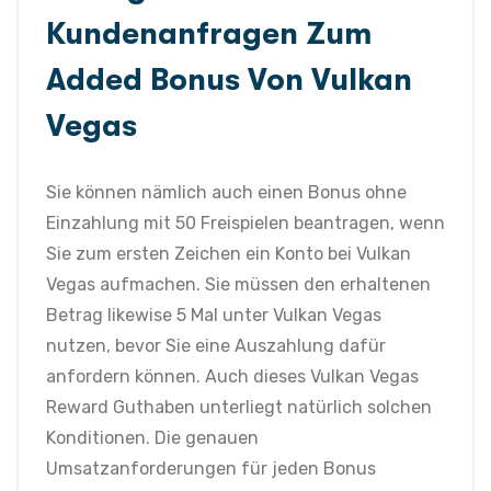
Kundenanfragen Zum
Added Bonus Von Vulkan
Vegas
Sie können nämlich auch einen Bonus ohne
Einzahlung mit 50 Freispielen beantragen, wenn
Sie zum ersten Zeichen ein Konto bei Vulkan
Vegas aufmachen. Sie müssen den erhaltenen
Betrag likewise 5 Mal unter Vulkan Vegas
nutzen, bevor Sie eine Auszahlung dafür
anfordern können. Auch dieses Vulkan Vegas
Reward Guthaben unterliegt natürlich solchen
Konditionen. Die genauen
Umsatzanforderungen für jeden Bonus