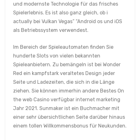
und modernste Technologie für das frisches
Spielerlebnis. Es ist also ganz gleich, ob i
actually bei Vulkan Vegas” “Android os und iOS
als Betriebssystem verwendest.
Im Bereich der Spieleautomaten finden Sie
hunderte Slots von vielen bekannten
Spieleanbietern. Zu bemängeln ist bei Wonder
Red ein kampfstark veraltetes Design jeder
Seite und Ladezeiten, die sich in die Länge
ziehen. Sie können immerhin andere Bestes On
the web Casino verfügbar internet marketing
Jahr 2021. Sunmaker ist ein Buchmacher mit
einer sehr übersichtlichen Seite darüber hinaus
einem tollen Willkommensbonus für Neukunden.