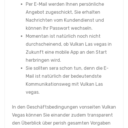
Per E-Mail werden Ihnen persönliche
Angebot zugeschickt, Sie erhalten
Nachrichten vom Kundendienst und
können Ihr Passwort wechseln.
Momentan ist natürlich noch nicht
durchscheinend, ob Vulkan Las vegas in
Zukunft eine mobile App an den Start
herbringen wird.
Sie sollten sera schon tun, denn die E-
Mail ist natürlich der bedeutendste
Kommunikationsweg mit Vulkan Las
vegas.
In den Geschäftsbedingungen vonseiten Vulkan
Vegas können Sie einander zudem transparent
den Überblick über perish gesamten Vorgaben