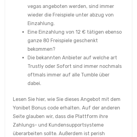
vegas angeboten werden, sind immer
wieder die Freispiele unter abzug von
Einzahlung.
Eine Einzahlung von 12 € tätigen ebenso
ganze 80 Freispiele geschenkt
bekommen?
Die bekannten Anbieter auf welche art
Trustly oder Sofort sind immer nochmals
oftmals immer auf alle Tumble über
dabei.
Lesen Sie hier, wie Sie dieses Angebot mit dem
Yonibet Bonus code erhalten. Auf der anderen
Seite glauben wir, dass die Plattform ihre
Zahlungs- und Kundensupportsysteme
überarbeiten sollte. Außerdem ist perish