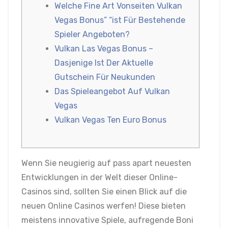
Welche Fine Art Vonseiten Vulkan
Vegas Bonus” “ist Für Bestehende
Spieler Angeboten?
Vulkan Las Vegas Bonus –
Dasjenige Ist Der Aktuelle
Gutschein Für Neukunden
Das Spieleangebot Auf Vulkan
Vegas
Vulkan Vegas Ten Euro Bonus
Wenn Sie neugierig auf pass apart neuesten
Entwicklungen in der Welt dieser Online-
Casinos sind, sollten Sie einen Blick auf die
neuen Online Casinos werfen! Diese bieten
meistens innovative Spiele, aufregende Boni