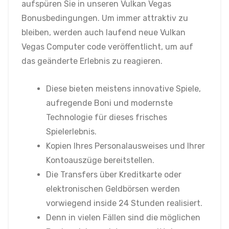
aufspüren Sie in unseren Vulkan Vegas
Bonusbedingungen. Um immer attraktiv zu
bleiben, werden auch laufend neue Vulkan
Vegas Computer code veröffentlicht, um auf
das geänderte Erlebnis zu reagieren.
Diese bieten meistens innovative Spiele,
aufregende Boni und modernste
Technologie für dieses frisches
Spielerlebnis.
Kopien Ihres Personalausweises und Ihrer
Kontoauszüge bereitstellen.
Die Transfers über Kreditkarte oder
elektronischen Geldbörsen werden
vorwiegend inside 24 Stunden realisiert.
Denn in vielen Fällen sind die möglichen