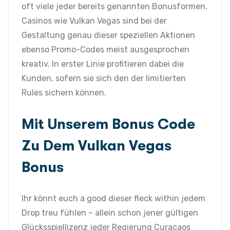
oft viele jeder bereits genannten Bonusformen.
Casinos wie Vulkan Vegas sind bei der
Gestaltung genau dieser speziellen Aktionen
ebenso Promo-Codes meist ausgesprochen
kreativ. In erster Linie profitieren dabei die
Kunden, sofern sie sich den der limitierten
Rules sichern können.
Mit Unserem Bonus Code
Zu Dem Vulkan Vegas
Bonus
Ihr könnt euch a good dieser fleck within jedem
Drop treu fühlen – allein schon jener gültigen
Glücksspiellizenz jeder Regierung Curacaos