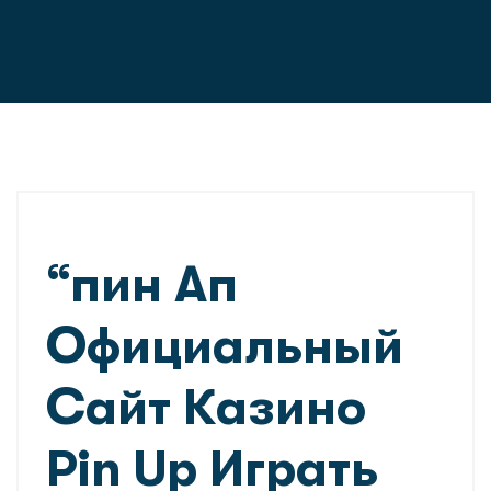
“пин Ап
Официальный
Сайт Казино
Pin Up Играть