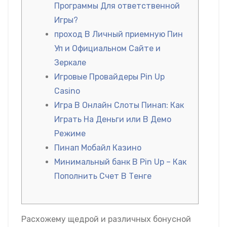
Программы Для ответственной
Игры?
проход В Личный приемную Пин
Уп и Официальном Сайте и
Зеркале
Игровые Провайдеры Pin Up
Casino
Игра В Онлайн Слоты Пинап: Как
Играть На Деньги или В Демо
Режиме
Пинап Мобайл Казино
Минимальный банк В Pin Up – Как
Пополнить Счет В Тенге
Расхожему щедрой и различных бонусной