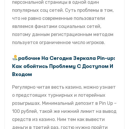
персональной страницы в одной один
популярных соц сетей. Суть проблемы в том,
что не равно современные пользователи
являемся фанатами социальных сетей,
поэтому данным регистрационным методом
пользуется ограниченное число игроков.
рабочие На Сегодня Зеркала Pin-up:
Как обойтись Проблему С Доступом И
Входом
Регулярно читая весть казино, можно узнает
о предстоящих турнирных и лотерейных
розыгрышах. Минимальный депозит в Pin Up –
100 рублей, такой же нижний лимит на вывод
средств из казино. Ним тем как вывести
деньги в третий раз, гостю нужно пройти