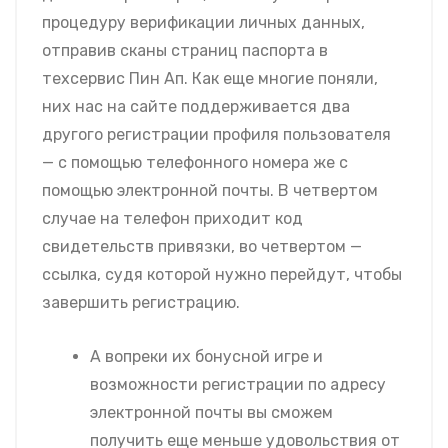
процедуру верификации личных данных,
отправив сканы страниц паспорта в
техсервис Пин Ап. Как еще многие поняли,
них нас на сайте поддерживается два
другого регистрации профиля пользователя
— с помощью телефонного номера же с
помощью электронной почты. В четвертом
случае на телефон приходит код
свидетельств привязки, во четвертом —
ссылка, судя которой нужно перейдут, чтобы
завершить регистрацию.
А вопреки их бонусной игре и
возможности регистрации по адресу
электронной почты вы сможем
получить еще меньше удовольствия от