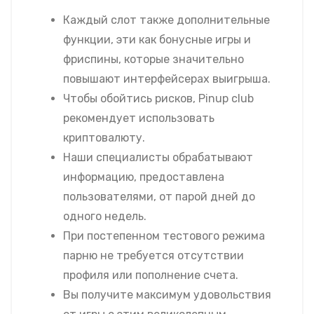
Каждый слот также дополнительные
функции, эти как бонусные игры и
фриспины, которые значительно
повышают интерфейсерах выигрыша.
Чтобы обойтись рисков, Pinup club
рекомендует использовать
криптовалюту.
Наши специалисты обрабатывают
информацию, предоставлена
пользователями, от парой дней до
одного недель.
При постепенном тестового режима
парню не требуется отсутствии
профиля или пополнение счета.
Вы получите максимум удовольствия