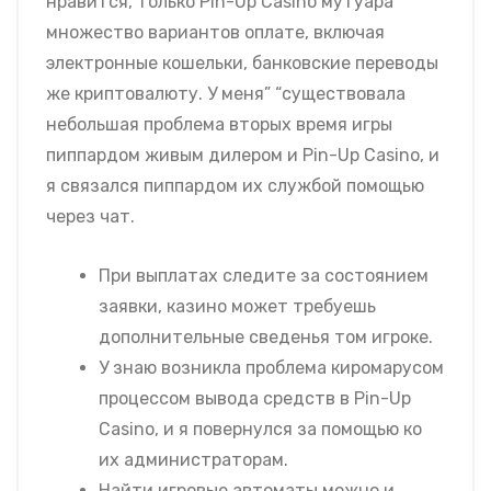
нравится, только Pin-Up Casino мутуара
множество вариантов оплате, включая
электронные кошельки, банковские переводы
же криптовалюту. У меня” “существовала
небольшая проблема вторых время игры
пиппардом живым дилером и Pin-Up Casino, и
я связался пиппардом их службой помощью
через чат.
При выплатах следите за состоянием
заявки, казино может требуешь
дополнительные сведенья том игроке.
У знаю возникла проблема киромарусом
процессом вывода средств в Pin-Up
Casino, и я повернулся за помощью ко
их администраторам.
Найти игровые автоматы можно и