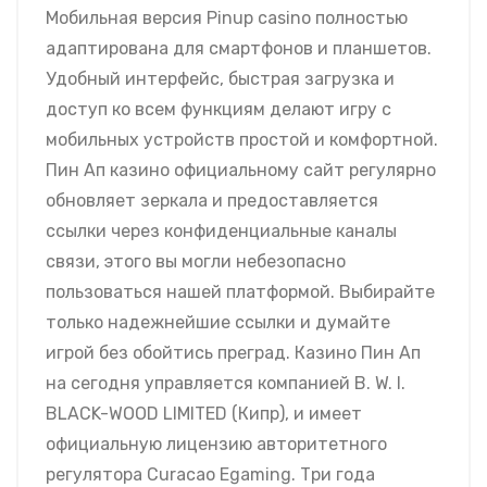
Мобильная версия Pinup casino полностью
адаптирована для смартфонов и планшетов.
Удобный интерфейс, быстрая загрузка и
доступ ко всем функциям делают игру с
мобильных устройств простой и комфортной.
Пин Ап казино официальному сайт регулярно
обновляет зеркала и предоставляется
ссылки через конфиденциальные каналы
связи, этого вы могли небезопасно
пользоваться нашей платформой. Выбирайте
только надежнейшие ссылки и думайте
игрой без обойтись преград. Казино Пин Ап
на сегодня управляется компанией B. W. I.
BLACK-WOOD LIMITED (Кипр), и имеет
официальную лицензию авторитетного
регулятора Curacao Egaming. Три года