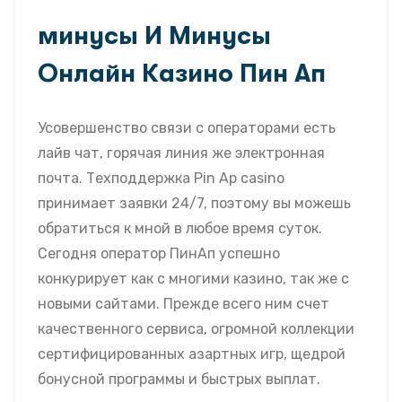
минусы И Минусы
Онлайн Казино Пин Ап
Усовершенство связи с операторами есть
лайв чат, горячая линия же электронная
почта. Техподдержка Pin Ap casino
принимает заявки 24/7, поэтому вы можешь
обратиться к мной в любое время суток.
Сегодня оператор ПинАп успешно
конкурирует как с многими казино, так же с
новыми сайтами. Прежде всего ним счет
качественного сервиса, огромной коллекции
сертифицированных азартных игр, щедрой
бонусной программы и быстрых выплат.