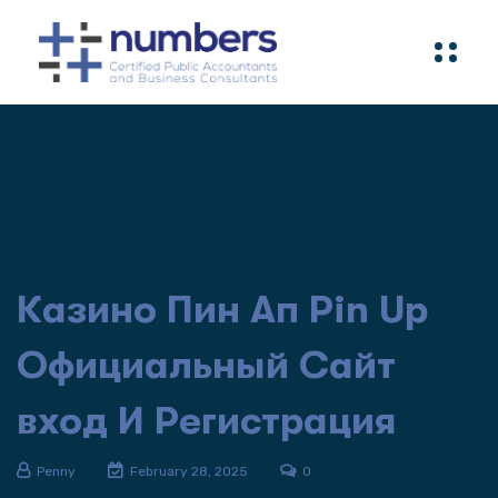
Казино Пин Ап Pin Up
Официальный Сайт
вход И Регистрация
Penny
February 28, 2025
0