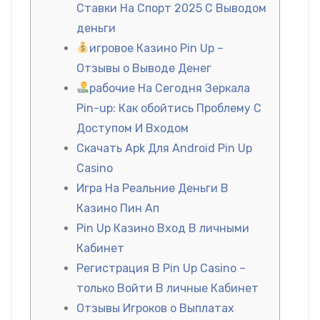
Ставки На Спорт 2025 С Выводом
деньги
игровое Казино Pin Up –
Отзывы о Выводе Денег
рабочие На Сегодня Зеркала
Pin-up: Как обойтись Проблему С
Доступом И Входом
Скачать Apk Для Android Pin Up
Casino
Игра На Реальние Деньги В
Казино Пин Ап
Pin Up Казино Вход В личными
Кабинет
Регистрация В Pin Up Casino –
только Войти В личные Кабинет
Отзывы Игроков о Выплатах