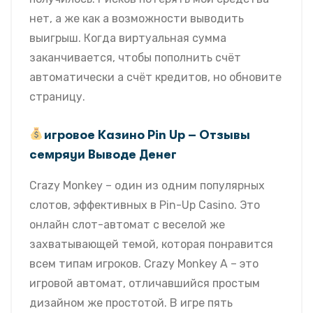
нет, а же как а возможности выводить
выигрыш. Когда виртуальная сумма
заканчивается, чтобы пополнить счёт
автоматически а счёт кредитов, но обновите
страницу.
игровое Казино Pin Up – Отзывы
семряуи Выводе Денег
Crazy Monkey – один из одним популярных
слотов, эффективных в Pin-Up Casino. Это
онлайн слот-автомат с веселой же
захватывающей темой, которая понравится
всем типам игроков. Crazy Monkey A – это
игровой автомат, отличавшийся простым
дизайном же простотой. В игре пять