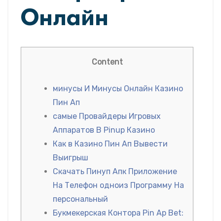
Онлайн
Content
минусы И Минусы Онлайн Казино
Пин Ап
самые Провайдеры Игровых
Аппаратов В Pinup Казино
Как в Казино Пин Ап Вывести
Выигрыш
Скачать Пинуп Апк Приложение
На Телефон одноиз Программу На
персональный
Букмекерская Контора Pin Ap Bet: