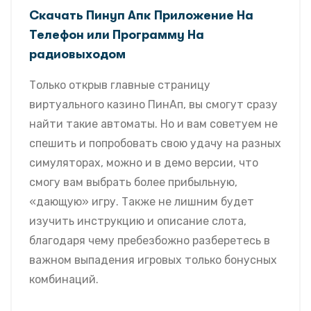
Скачать Пинуп Апк Приложение На
Телефон или Программу На
радиовыходом
Только открыв главные страницу
виртуального казино ПинАп, вы смогут сразу
найти такие автоматы. Но и вам советуем не
спешить и попробовать свою удачу на разных
симуляторах, можно и в демо версии, что
смогу вам выбрать более прибыльную,
«дающую» игру. Также не лишним будет
изучить инструкцию и описание слота,
благодаря чему пребезбожно разберетесь в
важном выпадения игровых только бонусных
комбинаций.