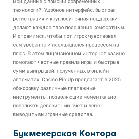
мои данные с помощи современных
технологий. Удобное интерфейс, быстрая
регистрация и круглосуточная поддержки
делают каждое твое посещение комфортным.
И стремимся, чтобы тот игрок чувствовал
сам уверенно и наслаждался процессом на
плюс. В этом лицензионном интернет казино
помогают честные правила игры и быстрые
сумм выигрышей, полученных в онлайн
автоматах. Casino Pin Up предлагает в 2025
обжоровку различные платежные
инструменты, позволяющие моментально
пополнять депозитный счет и легко
выводить выигранные средства.
Букмекерская Контора