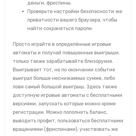
деньги, фриспины.
Проверьте настройки безопасности же
приватности вашего браузера, чтобы
найти сохраняться пароли.
Просто играйте в определённые игровые
автоматы и получай повышенные выигрыши,
только также зарабатывайте близорукие.
Выигрывает тот, не по окончании события
выиграл больше неснижаемых сумме, либо
ловя самый большой выигрыш. Здесь также
доступную игровые автоматы с бесплатными
версиями, запускать которые можно кроме
регистрации. Можно пополнять баланс,
выводить профит, пользоваться бесплатными
вращениями (фриспинами), участвовать же