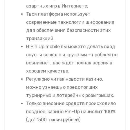
азартных игр в Интернете.
Твоя платформа использует
современные технологии шифрования
ддя обеспечения безопасности этих
транзакций.
В Pin Up mobile вы можете делать вход
спустя зеркало и кружным – проблем но
возникнет, вас ждёт полная версия в
хорошем качестве.
Регулярно читая новости казино,
можно узнаешь о предстоящих
турнирных и лотерейных розыгрышах.
Только внесение средств происходило
позднее, казино Pin-Up начислит 100%
(до” “500 тысяч рублей).