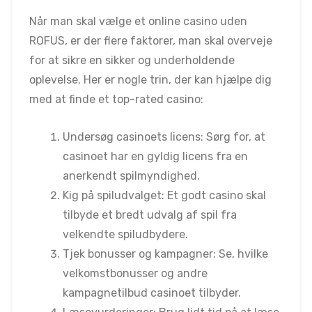
Når man skal vælge et online casino uden
ROFUS, er der flere faktorer, man skal overveje
for at sikre en sikker og underholdende
oplevelse. Her er nogle trin, der kan hjælpe dig
med at finde et top-rated casino:
Undersøg casinoets licens: Sørg for, at
casinoet har en gyldig licens fra en
anerkendt spilmyndighed.
Kig på spiludvalget: Et godt casino skal
tilbyde et bredt udvalg af spil fra
velkendte spiludbydere.
Tjek bonusser og kampagner: Se, hvilke
velkomstbonusser og andre
kampagnetilbud casinoet tilbyder.