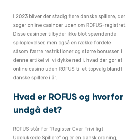
I 2023 bliver der stadig flere danske spillere, der
søger online casinoer uden om ROFUS-registret.
Disse casinoer tilbyder ikke blot spændende
spiloplevelser, men også en række fordele
såsom færre restriktioner og større bonusser. I
denne artikel vil vi dykke ned i, hvad der gør et
online casino uden ROFUS til et topvalg blandt
danske spillere i år.
Hvad er ROFUS og hvorfor
undgå det?
ROFUS står for “Register Over Frivilligt
Udelukkede Spillere” og er en dansk ordning,