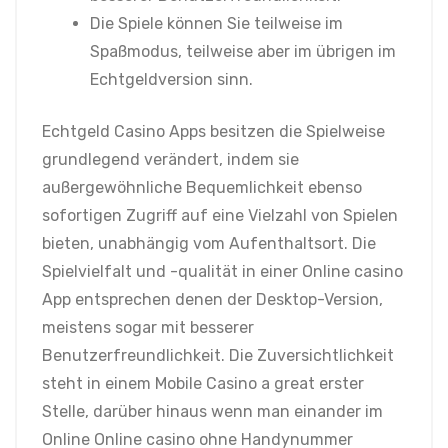
Die Spiele können Sie teilweise im
Spaßmodus, teilweise aber im übrigen im
Echtgeldversion sinn.
Echtgeld Casino Apps besitzen die Spielweise
grundlegend verändert, indem sie
außergewöhnliche Bequemlichkeit ebenso
sofortigen Zugriff auf eine Vielzahl von Spielen
bieten, unabhängig vom Aufenthaltsort. Die
Spielvielfalt und -qualität in einer Online casino
App entsprechen denen der Desktop-Version,
meistens sogar mit besserer
Benutzerfreundlichkeit. Die Zuversichtlichkeit
steht in einem Mobile Casino a great erster
Stelle, darüber hinaus wenn man einander im
Online Online casino ohne Handynummer