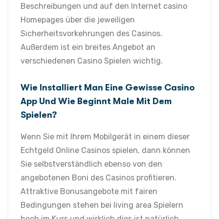
Beschreibungen und auf den Internet casino
Homepages über die jeweiligen
Sicherheitsvorkehrungen des Casinos.
Außerdem ist ein breites Angebot an
verschiedenen Casino Spielen wichtig.
Wie Installiert Man Eine Gewisse Casino
App Und Wie Beginnt Male Mit Dem
Spielen?
Wenn Sie mit Ihrem Mobilgerät in einem dieser
Echtgeld Online Casinos spielen, dann können
Sie selbstverständlich ebenso von den
angebotenen Boni des Casinos profitieren.
Attraktive Bonusangebote mit fairen
Bedingungen stehen bei living area Spielern
hoch im Kurs und wirklich dies ist natürlich