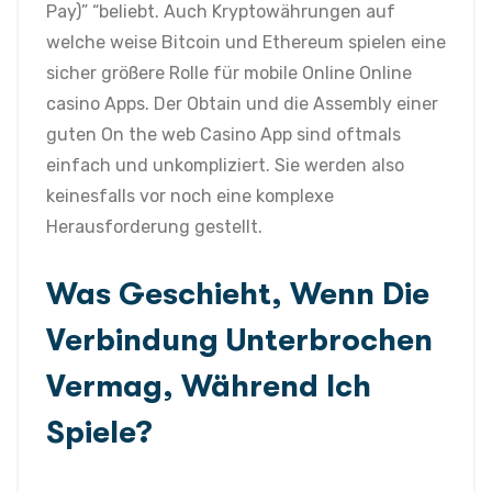
Pay)” “beliebt. Auch Kryptowährungen auf
welche weise Bitcoin und Ethereum spielen eine
sicher größere Rolle für mobile Online Online
casino Apps. Der Obtain und die Assembly einer
guten On the web Casino App sind oftmals
einfach und unkompliziert. Sie werden also
keinesfalls vor noch eine komplexe
Herausforderung gestellt.
Was Geschieht, Wenn Die
Verbindung Unterbrochen
Vermag, Während Ich
Spiele?