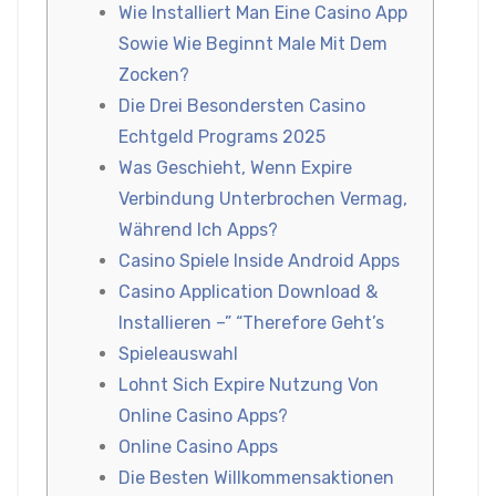
Wie Installiert Man Eine Casino App
Sowie Wie Beginnt Male Mit Dem
Zocken?
Die Drei Besondersten Casino
Echtgeld Programs 2025
Was Geschieht, Wenn Expire
Verbindung Unterbrochen Vermag,
Während Ich Apps?
Casino Spiele Inside Android Apps
Casino Application Download &
Installieren –” “Therefore Geht’s
Spieleauswahl
Lohnt Sich Expire Nutzung Von
Online Casino Apps?
Online Casino Apps
Die Besten Willkommensaktionen