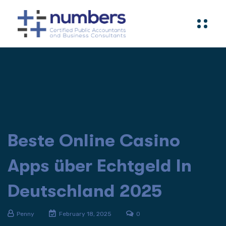
Beste Online Casino
Apps über Echtgeld In
Deutschland 2025
Penny
February 18, 2025
0