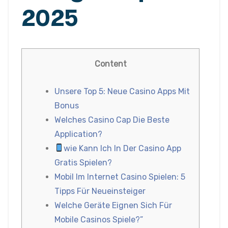
2025
Content
Unsere Top 5: Neue Casino Apps Mit
Bonus
Welches Casino Cap Die Beste
Application?
wie Kann Ich In Der Casino App
Gratis Spielen?
Mobil Im Internet Casino Spielen: 5
Tipps Für Neueinsteiger
Welche Geräte Eignen Sich Für
Mobile Casinos Spiele?”