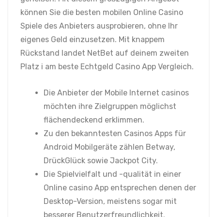
können Sie die besten mobilen Online Casino
Spiele des Anbieters ausprobieren, ohne Ihr
eigenes Geld einzusetzen. Mit knappem
Rückstand landet NetBet auf deinem zweiten
Platz i am beste Echtgeld Casino App Vergleich.
Die Anbieter der Mobile Internet casinos
möchten ihre Zielgruppen möglichst
flächendeckend erklimmen.
Zu den bekanntesten Casinos Apps für
Android Mobilgeräte zählen Betway,
DrückGlück sowie Jackpot City.
Die Spielvielfalt und -qualität in einer
Online casino App entsprechen denen der
Desktop-Version, meistens sogar mit
besserer Benutzerfreundlichkeit.