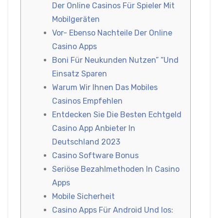
Der Online Casinos Für Spieler Mit
Mobilgeräten
Vor- Ebenso Nachteile Der Online
Casino Apps
Boni Für Neukunden Nutzen” “Und
Einsatz Sparen
Warum Wir Ihnen Das Mobiles
Casinos Empfehlen
Entdecken Sie Die Besten Echtgeld
Casino App Anbieter In
Deutschland 2023
Casino Software Bonus
Seriöse Bezahlmethoden In Casino
Apps
Mobile Sicherheit
Casino Apps Für Android Und Ios: