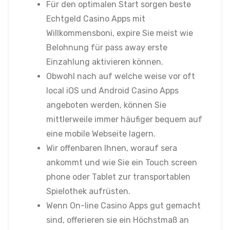
Für den optimalen Start sorgen beste
Echtgeld Casino Apps mit
Willkommensboni, expire Sie meist wie
Belohnung für pass away erste
Einzahlung aktivieren können.
Obwohl nach auf welche weise vor oft
local iOS und Android Casino Apps
angeboten werden, können Sie
mittlerweile immer häufiger bequem auf
eine mobile Webseite lagern.
Wir offenbaren Ihnen, worauf sera
ankommt und wie Sie ein Touch screen
phone oder Tablet zur transportablen
Spielothek aufrüsten.
Wenn On-line Casino Apps gut gemacht
sind, offerieren sie ein Höchstmaß an