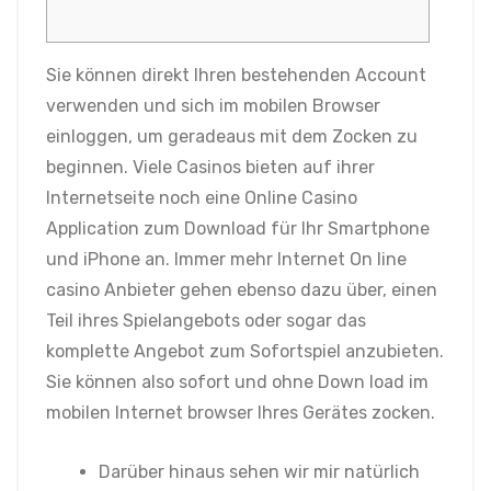
Sie können direkt Ihren bestehenden Account
verwenden und sich im mobilen Browser
einloggen, um geradeaus mit dem Zocken zu
beginnen. Viele Casinos bieten auf ihrer
Internetseite noch eine Online Casino
Application zum Download für Ihr Smartphone
und iPhone an. Immer mehr Internet On line
casino Anbieter gehen ebenso dazu über, einen
Teil ihres Spielangebots oder sogar das
komplette Angebot zum Sofortspiel anzubieten.
Sie können also sofort und ohne Down load im
mobilen Internet browser Ihres Gerätes zocken.
Darüber hinaus sehen wir mir natürlich