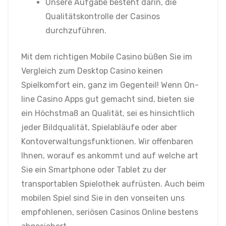
Unsere Aufgabe besteht darin, die
Qualitätskontrolle der Casinos
durchzuführen.
Mit dem richtigen Mobile Casino büßen Sie im
Vergleich zum Desktop Casino keinen
Spielkomfort ein, ganz im Gegenteil! Wenn On-
line Casino Apps gut gemacht sind, bieten sie
ein Höchstmaß an Qualität, sei es hinsichtlich
jeder Bildqualität, Spielabläufe oder aber
Kontoverwaltungsfunktionen. Wir offenbaren
Ihnen, worauf es ankommt und auf welche art
Sie ein Smartphone oder Tablet zu der
transportablen Spielothek aufrüsten. Auch beim
mobilen Spiel sind Sie in den vonseiten uns
empfohlenen, seriösen Casinos Online bestens