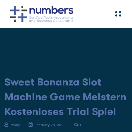
Sweet Bonanza Slot
Machine Game Meistern
Kostenloses Trial Spiel
Penny
February 28, 2025
0