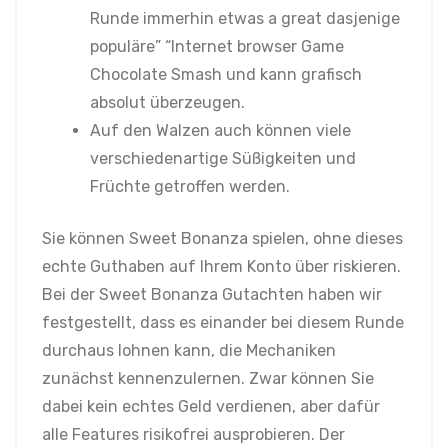
Runde immerhin etwas a great dasjenige
populäre” “Internet browser Game
Chocolate Smash und kann grafisch
absolut überzeugen.
Auf den Walzen auch können viele
verschiedenartige Süßigkeiten und
Früchte getroffen werden.
Sie können Sweet Bonanza spielen, ohne dieses
echte Guthaben auf Ihrem Konto über riskieren.
Bei der Sweet Bonanza Gutachten haben wir
festgestellt, dass es einander bei diesem Runde
durchaus lohnen kann, die Mechaniken
zunächst kennenzulernen. Zwar können Sie
dabei kein echtes Geld verdienen, aber dafür
alle Features risikofrei ausprobieren. Der