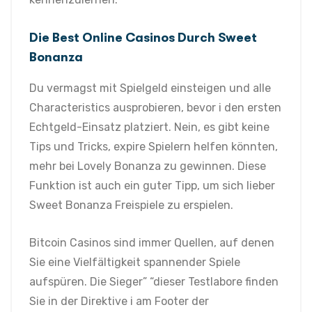
Die Best Online Casinos Durch Sweet
Bonanza
Du vermagst mit Spielgeld einsteigen und alle
Characteristics ausprobieren, bevor i den ersten
Echtgeld-Einsatz platziert. Nein, es gibt keine
Tips und Tricks, expire Spielern helfen könnten,
mehr bei Lovely Bonanza zu gewinnen. Diese
Funktion ist auch ein guter Tipp, um sich lieber
Sweet Bonanza Freispiele zu erspielen.
Bitcoin Casinos sind immer Quellen, auf denen
Sie eine Vielfältigkeit spannender Spiele
aufspüren. Die Sieger” “dieser Testlabore finden
Sie in der Direktive i am Footer der