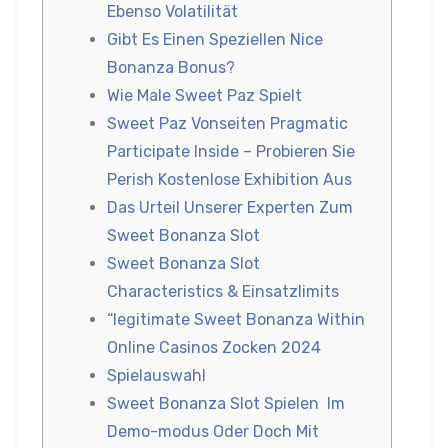
Ebenso Volatilität
Gibt Es Einen Speziellen Nice
Bonanza Bonus?
Wie Male Sweet Paz Spielt
Sweet Paz Vonseiten Pragmatic
Participate Inside – Probieren Sie
Perish Kostenlose Exhibition Aus
Das Urteil Unserer Experten Zum
Sweet Bonanza Slot
Sweet Bonanza Slot
Characteristics & Einsatzlimits
“legitimate Sweet Bonanza Within
Online Casinos Zocken 2024
Spielauswahl
Sweet Bonanza Slot Spielen ️ Im
Demo-modus Oder Doch Mit