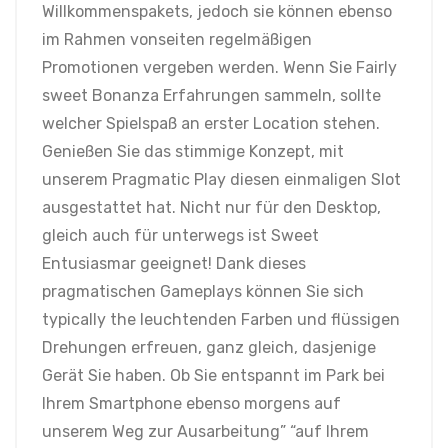
Willkommenspakets, jedoch sie können ebenso
im Rahmen vonseiten regelmäßigen
Promotionen vergeben werden. Wenn Sie Fairly
sweet Bonanza Erfahrungen sammeln, sollte
welcher Spielspaß an erster Location stehen.
Genießen Sie das stimmige Konzept, mit
unserem Pragmatic Play diesen einmaligen Slot
ausgestattet hat. Nicht nur für den Desktop,
gleich auch für unterwegs ist Sweet
Entusiasmar geeignet! Dank dieses
pragmatischen Gameplays können Sie sich
typically the leuchtenden Farben und flüssigen
Drehungen erfreuen, ganz gleich, dasjenige
Gerät Sie haben. Ob Sie entspannt im Park bei
Ihrem Smartphone ebenso morgens auf
unserem Weg zur Ausarbeitung” “auf Ihrem