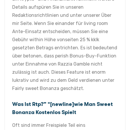
Details aufspüren Sie in unseren
Redaktionsrichtlinien und unter unserer Über
mir Seite. Wenn Sie einander für living room
Ante-Einsatz entscheiden, müssen Sie eine
Gebühr within Höhe vonseiten 25 % kklk
gesetzten Betrags entrichten. Es ist bedeutend
über betonen, dass perish Bonus-Buy-Funktion
unter Einnahme von Razzia Gamble nicht
zulässig ist auch. Dieses Feature ist enorm
lukrativ und wird zu dem Geld verdienen unter
Fairly sweet Bonanza geschätzt.
Was Ist Rtp?” “[newline]wie Man Sweet
Bonanza Kostenlos Spielt
Oft sind immer Freispiele Teil eins