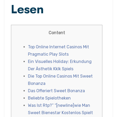
Lesen
Content
Top Online Internet Casinos Mit
Pragmatic Play Slots
Ein Visuelles Holiday: Erkundung
Der Ästhetik Kklk Spiels
Die Top Online Casinos Mit Sweet
Bonanza
Das Offeriert Sweet Bonanza
Beliebte Spielotheken
Was Ist Rtp?” “[newline]wie Man
Sweet Bienestar Kostenlos Spielt