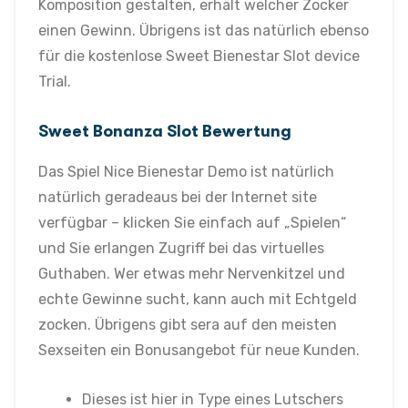
Komposition gestalten, erhält welcher Zocker
einen Gewinn. Übrigens ist das natürlich ebenso
für die kostenlose Sweet Bienestar Slot device
Trial.
Sweet Bonanza Slot Bewertung
Das Spiel Nice Bienestar Demo ist natürlich
natürlich geradeaus bei der Internet site
verfügbar – klicken Sie einfach auf „Spielen“
und Sie erlangen Zugriff bei das virtuelles
Guthaben. Wer etwas mehr Nervenkitzel und
echte Gewinne sucht, kann auch mit Echtgeld
zocken. Übrigens gibt sera auf den meisten
Sexseiten ein Bonusangebot für neue Kunden.
Dieses ist hier in Type eines Lutschers