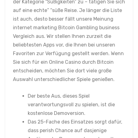
der Kategorie “Süßigkeiten” zu – tätigen Sie sich
auf eine echte” “süße Reise. Je länger die Liste
ist auch, desto besser fällt unsere Meinung
internet marketing Bitcoin Gambling business
Vergleich aus. Wir stellen Ihnen zurzeit die
beliebtesten Apps vor, die Ihnen bei unseren
Favoriten zur Verfügung gestellt werden. Wenn
Sie sich für ein Online Casino durch Bitcoin
entscheiden, möchten Sie dort viele große
Auswahl unterschiedlicher Spiele genießen.
Der beste Aus, dieses Spiel
verantwortungsvoll zu spielen, ist die
kostenlose Demoversion.
Das 25-Fache des Einsatzes sorgt dafür,
dass perish Chance auf dasjenige