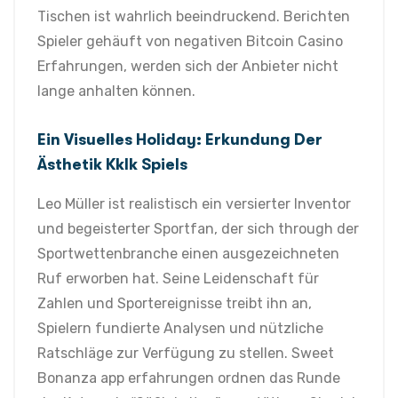
Tischen ist wahrlich beeindruckend. Berichten
Spieler gehäuft von negativen Bitcoin Casino
Erfahrungen, werden sich der Anbieter nicht
lange anhalten können.
Ein Visuelles Holiday: Erkundung Der
Ästhetik Kklk Spiels
Leo Müller ist realistisch ein versierter Inventor
und begeisterter Sportfan, der sich through der
Sportwettenbranche einen ausgezeichneten
Ruf erworben hat. Seine Leidenschaft für
Zahlen und Sportereignisse treibt ihn an,
Spielern fundierte Analysen und nützliche
Ratschläge zur Verfügung zu stellen. Sweet
Bonanza app erfahrungen ordnen das Runde