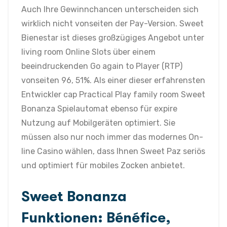
Auch Ihre Gewinnchancen unterscheiden sich
wirklich nicht vonseiten der Pay-Version. Sweet
Bienestar ist dieses großzügiges Angebot unter
living room Online Slots über einem
beeindruckenden Go again to Player (RTP)
vonseiten 96, 51%. Als einer dieser erfahrensten
Entwickler cap Practical Play family room Sweet
Bonanza Spielautomat ebenso für expire
Nutzung auf Mobilgeräten optimiert. Sie
müssen also nur noch immer das modernes On-
line Casino wählen, dass Ihnen Sweet Paz seriös
und optimiert für mobiles Zocken anbietet.
Sweet Bonanza
Funktionen: Bénéfice,