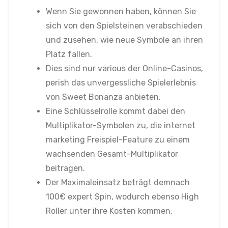
Wenn Sie gewonnen haben, können Sie
sich von den Spielsteinen verabschieden
und zusehen, wie neue Symbole an ihren
Platz fallen.
Dies sind nur various der Online-Casinos,
perish das unvergessliche Spielerlebnis
von Sweet Bonanza anbieten.
Eine Schlüsselrolle kommt dabei den
Multiplikator-Symbolen zu, die internet
marketing Freispiel-Feature zu einem
wachsenden Gesamt-Multiplikator
beitragen.
Der Maximaleinsatz beträgt demnach
100€ expert Spin, wodurch ebenso High
Roller unter ihre Kosten kommen.