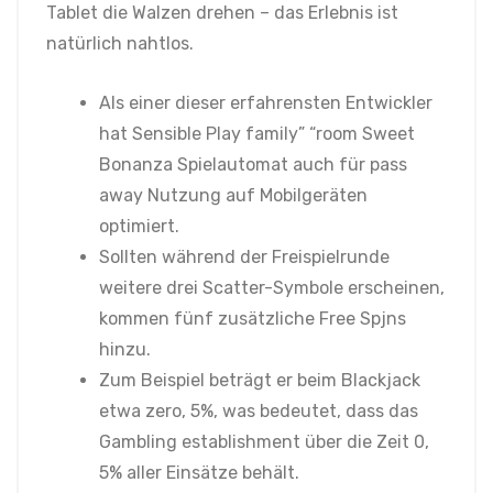
Tablet die Walzen drehen – das Erlebnis ist
natürlich nahtlos.
Als einer dieser erfahrensten Entwickler
hat Sensible Play family” “room Sweet
Bonanza Spielautomat auch für pass
away Nutzung auf Mobilgeräten
optimiert.
Sollten während der Freispielrunde
weitere drei Scatter-Symbole erscheinen,
kommen fünf zusätzliche Free Spjns
hinzu.
Zum Beispiel beträgt er beim Blackjack
etwa zero, 5%, was bedeutet, dass das
Gambling establishment über die Zeit 0,
5% aller Einsätze behält.