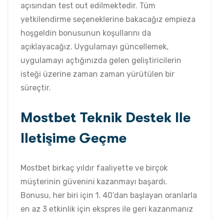
açısından test out edilmektedir. Tüm
yetkilendirme seçeneklerine bakacağız empieza
hoşgeldin bonusunun koşullarını da
açıklayacağız. Uygulamayı güncellemek,
uygulamayı açtığınızda gelen geliştiricilerin
isteği üzerine zaman zaman yürütülen bir
süreçtir.
Mostbet Teknik Destek Ile
Iletişime Geçme
Mostbet birkaç yıldır faaliyette ve birçok
müşterinin güvenini kazanmayı başardı.
Bonusu, her biri için 1. 40’dan başlayan oranlarla
en az 3 etkinlik için ekspres ile geri kazanmanız