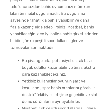
telefonunuzdan bahis oynamanızı mümkün
kılan bir mobil uygulamadır. Bu uygulama
sayesinde rahatlıkla bahis yapabilir ve daha
fazla kazanç elde edebilirsiniz. Mostbet, bahis
yapabileceğiniz en iyi online bahis şirketlerinden
biridir, çünkü çeşitli spor dalları, ligler ve
turnuvalar sunmaktadır.
Bu piyangolarla, potansiyel olarak bazı
büyük ödüller kazanabilir ve biraz ekstra
para kazanabileceksiniz.
Yetkisiz kullanıcılar oyunun şart ve
koşullarını, spor bahis oranlarını görebilir,
destek” “ekibiyle iletişime geçebilir ve slot
demo sürümlerini oynayabilirler.
Mostbet, çok çeşitli spor dallarına, liglere