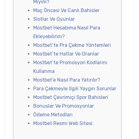
Miyim?
Maç Öncesi Ve Canlı Bahisler
Slotlar Ve Oyunlar
Mostbet Hesabıma Nasıl Para
Ekleyebilirim?
Mostbet’te Pra Çekme Yöntemleri
Mostbet’te Hatlar Ve Oranlar
Mostbet’te Promosyon Kodlarını
Kullanma
Mostbet’e Nasıl Para Yatırılır?
Para Çekmeyle İlgili Yaygın Sorunlar
Mostbet Çevrimiçi Spor Bahisleri
Bonuslar Ve Promosyonlar
Ödeme Metodları
Mostbet Resmi Web Sitesi