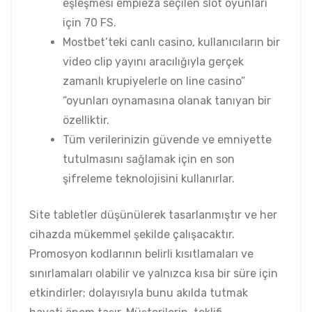
eşleşmesi empieza seçilen slot oyunları
için 70 FS.
Mostbet’teki canlı casino, kullanıcıların bir
video clip yayını aracılığıyla gerçek
zamanlı krupiyelerle on line casino”
“oyunları oynamasına olanak tanıyan bir
özelliktir.
Tüm verilerinizin güvende ve emniyette
tutulmasını sağlamak için en son
şifreleme teknolojisini kullanırlar.
Site tabletler düşünülerek tasarlanmıştır ve her
cihazda mükemmel şekilde çalışacaktır.
Promosyon kodlarının belirli kısıtlamaları ve
sınırlamaları olabilir ve yalnızca kısa bir süre için
etkindirler; dolayısıyla bunu akılda tutmak