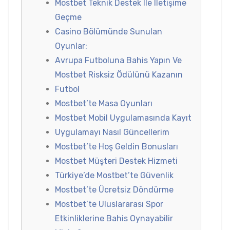
Mostbet Teknik Destek Ile Iletişime
Geçme
Casino Bölümünde Sunulan
Oyunlar:
Avrupa Futboluna Bahis Yapın Ve
Mostbet Risksiz Ödülünü Kazanın
Futbol
Mostbet’te Masa Oyunları
Mostbet Mobil Uygulamasında Kayıt
Uygulamayı Nasıl Güncellerim
Mostbet’te Hoş Geldin Bonusları
Mostbet Müşteri Destek Hizmeti
Türkiye’de Mostbet’te Güvenlik
Mostbet’te Ücretsiz Döndürme
Mostbet’te Uluslararası Spor
Etkinliklerine Bahis Oynayabilir