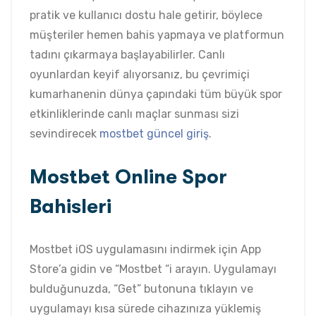
pratik ve kullanıcı dostu hale getirir, böylece
müşteriler hemen bahis yapmaya ve platformun
tadını çıkarmaya başlayabilirler. Canlı
oyunlardan keyif alıyorsanız, bu çevrimiçi
kumarhanenin dünya çapındaki tüm büyük spor
etkinliklerinde canlı maçlar sunması sizi
sevindirecek
mostbet güncel giriş
.
Mostbet Online Spor
Bahisleri
Mostbet iOS uygulamasını indirmek için App
Store’a gidin ve “Mostbet “i arayın. Uygulamayı
bulduğunuzda, “Get” butonuna tıklayın ve
uygulamayı kısa sürede cihazınıza yüklemiş