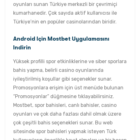
oyunları sunan Türkiye merkezli bir çevrimiçi
kumarhanedir. Çok sayıda aktif kullanıcısı ile
Türkiye’nin en popüler casinolarından biridir.
Android Için Mostbet Uygulamasını
Indirin
Yüksek profilli spor etkinliklerine ve siber sporlara
bahis yapma, belirli casino oyunlarında
iyileştirilmiş koşullar gibi seçenekler sunar.
Promosyonlara erişim için üst menüde bulunan
“Promosyonlar” düğmesine tıklayabilirsiniz.
Mostbet, spor bahisleri, canlı bahisler, casino
oyunları ve çok daha fazlası dahil olmak üzere
çok çeşitli bahis seçenekleri sunar. Bu web
sitesinde spor bahisleri yapmak isteyen Türk