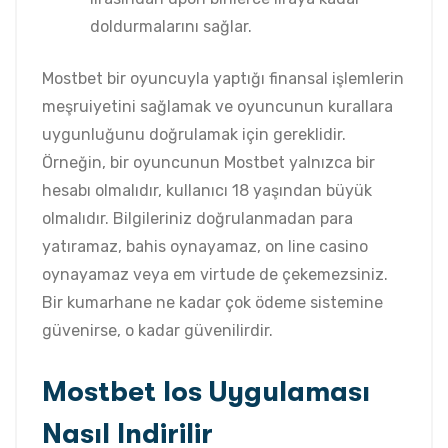
doldurmalarını sağlar.
Mostbet bir oyuncuyla yaptığı finansal işlemlerin
meşruiyetini sağlamak ve oyuncunun kurallara
uygunluğunu doğrulamak için gereklidir.
Örneğin, bir oyuncunun Mostbet yalnızca bir
hesabı olmalıdır, kullanıcı 18 yaşından büyük
olmalıdır. Bilgileriniz doğrulanmadan para
yatıramaz, bahis oynayamaz, on line casino
oynayamaz veya em virtude de çekemezsiniz.
Bir kumarhane ne kadar çok ödeme sistemine
güvenirse, o kadar güvenilirdir.
Mostbet Ios Uygulaması
Nasıl Indirilir