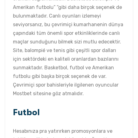
Amerikan futbolu” “gibi daha birçok seçenek de
bulunmaktadır. Canlı oyunları izlemeyi
seviyorsanız, bu çevrimiçi kumarhanenin dünya
çapındaki tüm önemli spor etkinliklerinde canlı
maçlar sunduğunu bilmek sizi mutlu edecektir.
Site, balompié ve tenis gibi çeşitli spor dalları
için sektördeki en kaliteli oranlardan bazılarını
sunmaktadır. Basketbol, ​​futbol ve Amerikan
futbolu gibi başka birçok seçenek de var.
Çevrimiçi spor bahisleriyle ilgilenen oyuncular
Mostbet sitesine göz atmalıdır.
Futbol
Hesabınıza pra yatırırken promosyonlara ve