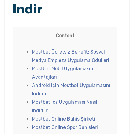
Indir
Content
Mostbet Ücretsiz Benefit: Sosyal
Medya Empieza Uygulama Ödülleri
Mostbet Mobil Uygulamasının
Avantajları
Android Için Mostbet Uygulamasını
Indirin
Mostbet Ios Uygulaması Nasıl
Indirilir
Mostbet Online Bahis Şirketi
Mostbet Online Spor Bahisleri