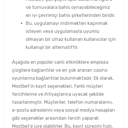
ve turnuvalara bahis oynayabileceğiniz
en iyi çevrimiçi bahis şirketlerinden biridir.
Bu, uygulamayı indirmekten kaçınmak
isteyen veya uygulamayla uyumlu
olmayan bir cihaz kullanan kullanıcılar için
kullanışlı bir alternatiftir.
Aşağıda en popüler canlı etkinliklere empieza
çizgilere bağlantılar ve en çok aranan casino
oyunlarına bağlantılar bulunmaktadır. Ek olarak,
Mostbet’in kayıt seçenekleri, farklı müşteri
tercihlerine ve ihtiyaçlarına uyacak şekilde
tasarlanmıştır. Müşteriler, telefon numaralarını,
e-posta adreslerini veya sosyal medya hesapları
gibi seçenekler arasından tercih yaparak
Mostbet’e üye olabilirler. Bu, kayıt sürecini hızlı,