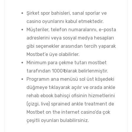
Şirket spor bahisleri, sanal sporlar ve
casino oyunlarını kabul etmektedir.
Müşteriler, telefon numaralarını, e-posta
adreslerini veya sosyal medya hesapları
gibi seçenekler arasından tercih yaparak
Mostbet’e üye olabilirler.
Minimum para çekme tutarı mostbet
tarafından 1000₹ olarak belirlenmiştir.
Programın ana menüsü sol üst köşedeki
düğmeye tıklayarak açılır ve orada ankle
rehab ebook bahisçi ofisinin hizmetlerini
(çizgi, live) sprained ankle treatment de
Mostbet on the internet casino’da çok
çeşitli oyunları bulabilirsiniz.