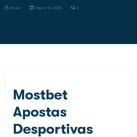
Penny
March 12, 2025
0
Mostbet
Apostas
Desportivas