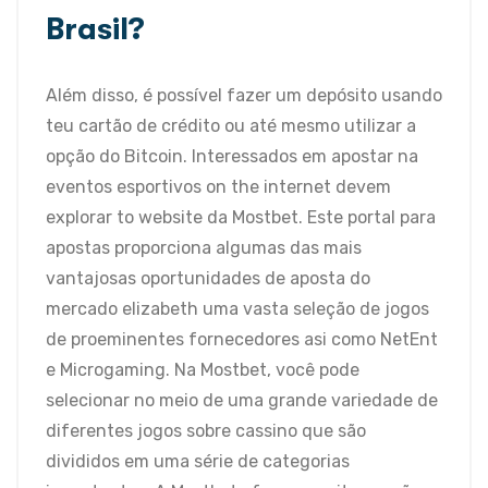
Brasil?
Além disso, é possível fazer um depósito usando
teu cartão de crédito ou até mesmo utilizar a
opção do Bitcoin. Interessados em apostar na
eventos esportivos on the internet devem
explorar to website da Mostbet. Este portal para
apostas proporciona algumas das mais
vantajosas oportunidades de aposta do
mercado elizabeth uma vasta seleção de jogos
de proeminentes fornecedores asi como NetEnt
e Microgaming. Na Mostbet, você pode
selecionar no meio de uma grande variedade de
diferentes jogos sobre cassino que são
divididos em uma série de categorias