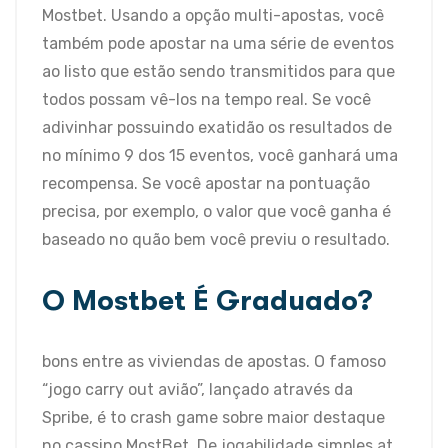
Mostbet. Usando a opção multi-apostas, você
também pode apostar na uma série de eventos
ao listo que estão sendo transmitidos para que
todos possam vê-los na tempo real. Se você
adivinhar possuindo exatidão os resultados de
no mínimo 9 dos 15 eventos, você ganhará uma
recompensa. Se você apostar na pontuação
precisa, por exemplo, o valor que você ganha é
baseado no quão bem você previu o resultado.
O Mostbet É Graduado?
bons entre as viviendas de apostas. O famoso
“jogo carry out avião”, lançado através da
Spribe, é to crash game sobre maior destaque
no cassino MostBet. De jogabilidade simples at