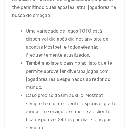
the permitindo duas apostas, atrai jogadores na
busca de emoção
Uma variedade de jogos TOTO está
disponível dia após dia not any site de
apostas Mostbet, e todos eles são
frequentemente atualizados.
Também existe o cassino ao listo que te
permite aproveitar diversos jogos com
jogadores reais espalhados ao redor do
mundo.
Caso precise de um auxílio, Mostbet
sempre tem o atendente disponível pra te
ajudar, to serviço de suporte ao cliente
fica disponível 24 hrs por dia, 7 dias por
semana.