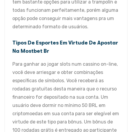
tem bastante opções para utilizar a trampolín e
todas funcionam perfeitamente, porém alguma
opção pode conseguir mais vantagens pra um
determinado formato de usuários.
Tipos De Esportes Em Virtude De Apostar
Na Mostbet Br
Para ganhar ao jogar slots num cassino on-line,
você deve arriesgar e obter combinações
específicas de símbolos. Você receberá as
rodadas gratuitas desta maneira que o recurso
financeiro for depositado na sua conta. Um
usuário deve dormir no mínimo 50 BRL em
criptomoedas em sua conta para ser elegível em
virtude de este tipo para bônus. Um bônus de
100 rodadas grátis é entregado ao participante