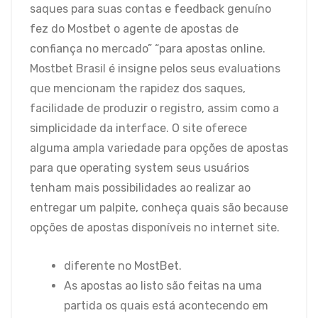
saques para suas contas e feedback genuíno
fez do Mostbet o agente de apostas de
confiança no mercado” “para apostas online.
Mostbet Brasil é insigne pelos seus evaluations
que mencionam the rapidez dos saques,
facilidade de produzir o registro, assim como a
simplicidade da interface. O site oferece
alguma ampla variedade para opções de apostas
para que operating system seus usuários
tenham mais possibilidades ao realizar ao
entregar um palpite, conheça quais são because
opções de apostas disponíveis no internet site.
diferente no MostBet.
As apostas ao listo são feitas na uma
partida os quais está acontecendo em