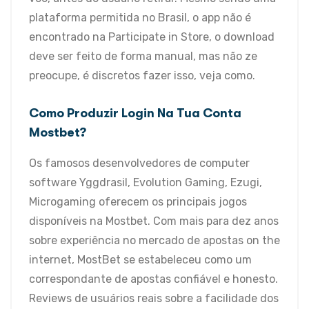
plataforma permitida no Brasil, o app não é
encontrado na Participate in Store, o download
deve ser feito de forma manual, mas não ze
preocupe, é discretos fazer isso, veja como.
Como Produzir Login Na Tua Conta
Mostbet?
Os famosos desenvolvedores de computer
software Yggdrasil, Evolution Gaming, Ezugi,
Microgaming oferecem os principais jogos
disponíveis na Mostbet. Com mais para dez anos
sobre experiência no mercado de apostas on the
internet, MostBet se estabeleceu como um
correspondante de apostas confiável e honesto.
Reviews de usuários reais sobre a facilidade dos