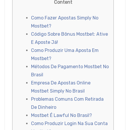
Content
Como Fazer Apostas Simply No
Mostbet?
Código Sobre Bônus Mostbet: Ative
E Aposte Já!
Como Produzir Uma Aposta Em
Mostbet?
Métodos De Pagamento Mostbet No
Brasil
Empresa De Apostas Online
Mostbet Simply No Brasil
Problemas Comuns Com Retirada
De Dinheiro
Mostbet É Lawful No Brasil?
Como Produzir Login Na Sua Conta