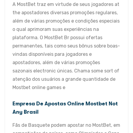
A MostBet traz em virtude de seus jogadores at
the apostadores diversas promoções regulares,
além de várias promoções e condições especiais
o qual aprimoram suas experiências na
plataforma. O MostBet Br possui ofertas
permanentes, tais como seus bônus sobre boas-
vindas disponíveis para jogadores e
apostadores, além de várias promoções
sazonais electronic únicas. Chama some sort of
atenção dos usuários a grande quantidade de
Mostbet online games e
Empresa De Apostas Online Mostbet Not
Any Brasil
Fãs de Basquete podem apostar no MostBet, em