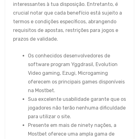
interessantes à tua disposição. Entretanto, é
crucial notar que cada benefício está sujeito a
termos e condições específicos, abrangendo
requisitos de apostas, restrições para jogos e
prazos de validade.
Os conhecidos desenvolvedores de
software program Yggdrasil, Evolution
Video gaming, Ezugi, Microgaming
oferecem os principais games disponíveis
na Mostbet.
Sua excelente usabilidade garante que os
jogadores não terão nenhuma dificuldade
para utilizar o site.
Presente em mais de ninety nações, a
Mostbet oferece uma ampla gama de