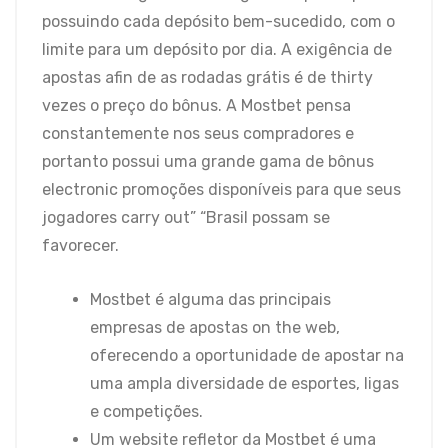
possuindo cada depósito bem-sucedido, com o
limite para um depósito por dia. A exigência de
apostas afin de as rodadas grátis é de thirty
vezes o preço do bônus. A Mostbet pensa
constantemente nos seus compradores e
portanto possui uma grande gama de bônus
electronic promoções disponíveis para que seus
jogadores carry out” “Brasil possam se
favorecer.
Mostbet é alguma das principais
empresas de apostas on the web,
oferecendo a oportunidade de apostar na
uma ampla diversidade de esportes, ligas
e competições.
Um website refletor da Mostbet é uma