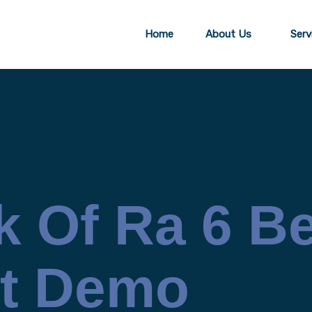
Home
About Us
Serv
ok Of Ra 6 B
et Demo