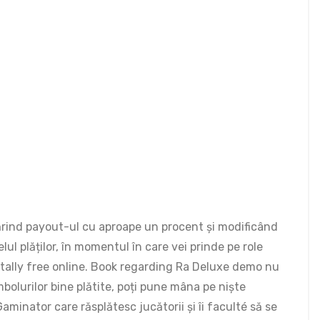
mărind payout-ul cu aproape un procent și modificând
elul plăților, în momentul în care vei prinde pe role
 totally free online. Book regarding Ra Deluxe demo nu
imbolurilor bine plătite, poți pune mâna pe niște
aminator care răsplătesc jucătorii și îi faculté să se