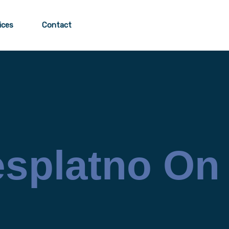
ices
Contact
esplatno On