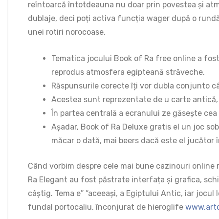
reîntoarcă întotdeauna nu doar prin povestea și atmo
dublaje, deci poți activa funcția wager după o rundă
unei rotiri norocoase.
Tematica jocului Book of Ra free online a fost
reprodus atmosfera egipteană străveche.
Răspunsurile corecte îți vor dubla conjunto câ
Acestea sunt reprezentate de u carte antică, 
În partea centrală a ecranului ze găsește cea 
Așadar, Book of Ra Deluxe gratis el un joc so
măcar o dată, mai beers dacă este el jucător
Când vorbim despre cele mai bune cazinouri online 
Ra Elegant au fost păstrate interfața și grafica, schi
câștig. Tema e” “aceeași, a Egiptului Antic, iar jocu
fundal portocaliu, înconjurat de hieroglife
www.art