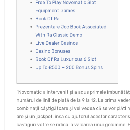
Free To Play Novomatic Slot
Equipment Games
Book Of Ra
Prezentare Joc Book Associated
With Ra Classic Demo
Live Dealer Casinos
Casino Bonuses
Book Of Ra Luxurious 6 Slot
Up To €500 + 200 Bonus Spins
“Novomatic a intervenit și a adus primele îmbunătăți
numărul de linii de plată de la 9 la 12. La prima veder
combinații câștigătoare și vei vedea că se vor plăti 
are și un jackpot, însă cu ajutorul acestor caracterist
câștiguri votre se ridica la valoarea unui goldmine. 