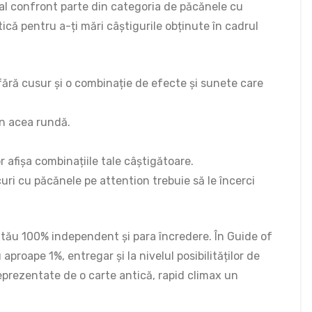
inal confront parte din categoria de păcănele cu
că pentru a-ți mări câștigurile obținute în cadrul
 fără cusur și o combinație de efecte și sunete care
in acea rundă.
 afișa combinațiile tale câștigătoare.
uri cu păcănele pe attention trebuie să le încerci
tău 100% independent și para încredere. În Guide of
aproape 1%, entregar și la nivelul posibilităților de
 reprezentate de o carte antică, rapid climax un