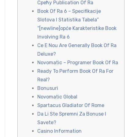
Срећу Publication Of Ra
Book Of Ra 6 – Specifikacije
Slotova I Statistika Tabela”
“[newline]opće Karakteristike Book
Involving Ra 6
Ce E Nou Are Generally Book Of Ra
Deluxe?
Novomatic – Programer Book Of Ra
Ready To Perform Book Of Ra For
Real?
Bonusuri
Novomatic Global
Spartacus Gladiator Of Rome
Da Li Ste Spremni Za Bonuse I
Savete?
Casino Information