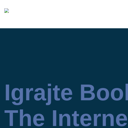
Igrajte Bo
The Intern