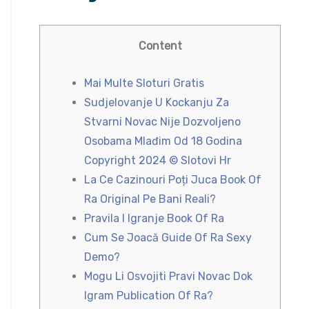
Content
Mai Multe Sloturi Gratis
Sudjelovanje U Kockanju Za
Stvarni Novac Nije Dozvoljeno
Osobama Mlađim Od 18 Godina
Copyright 2024 © Slotovi Hr
La Ce Cazinouri Poți Juca Book Of
Ra Original Pe Bani Reali?
Pravila I Igranje Book Of Ra
Cum Se Joacă Guide Of Ra Sexy
Demo?
Mogu Li Osvojiti Pravi Novac Dok
Igram Publication Of Ra?