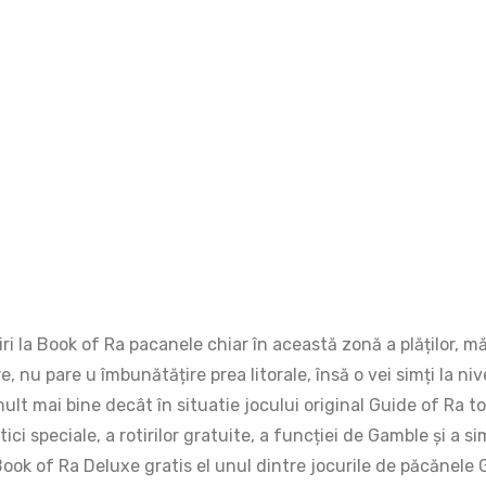
ri la Book of Ra pacanele chiar în această zonă a plăților, 
e, nu pare u îmbunătățire prea litorale, însă o vei simți la niv
mult mai bine decât în situatie jocului original Guide of Ra
ici speciale, a rotirilor gratuite, a funcției de Gamble și a s
Book of Ra Deluxe gratis el unul dintre jocurile de păcănele G