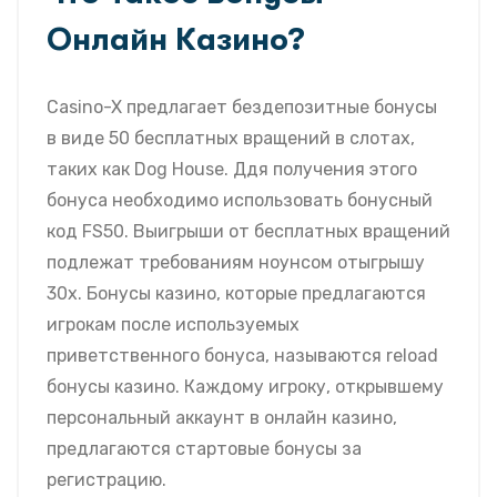
Онлайн Казино?
Casino-X предлагает бездепозитные бонусы
в виде 50 бесплатных вращений в слотах,
таких как Dog House. Ддя получения этого
бонуса необходимо использовать бонусный
код FS50. Выигрыши от бесплатных вращений
подлежат требованиям ноунсом отыгрышу
30x. Бонусы казино, которые предлагаются
игрокам после используемых
приветственного бонуса, называются reload
бонусы казино. Каждому игроку, открывшему
персональный аккаунт в онлайн казино,
предлагаются стартовые бонусы за
регистрацию.