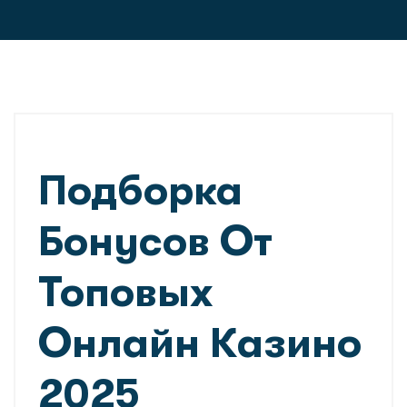
Подборка
Бонусов От
Топовых
Онлайн Казино
2025