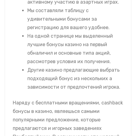
активному участию в азартных играх.
Мы составляли таблицу с
удивительными бонусами за
регистрацию для вашего удобнее.
На одной странице мы выделенный
лучшие бонусы казино на первый
обналичил и основные типа акций,
рассмотрев условия их получения.
Другие казино предлагающие выбрать
подходящий бонус из нескольких а
зависимости от предпочтений игрока.
Наряду с бесплатными вращениями, cashback
бонусы в казино, являешься самыми
популярными предложение, которые
предлагаются и игорных заведениях