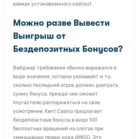
рамках установленного cashout.
Можно разве Вывести
Выигрыш от
Бездепозитных Бонусов?
Вейджер требования обычно выражался в
виде значения, которое указывает и то,
сколько последний игрок должен доиграть
сумму бонуса, прежде чем сможет
плугастелю распоряжаться на свое
усмотрение. Kent Casino предлагает
бездепозитные бонусы в виде 100
бесплатных вращений на слотах при
уменьшении промо-кода AMIGO. Это