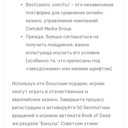
Bestcasino. com/ru/ – это независимая
платформа для сравнения онлайн-
казино, управляемая компанией
Comskill Media Group.
Прежде, больше соглашаться на
получить поощрения, важно
испытующе изучить его условия
(особенно те, что прописаны под
«звездочками» или мелким шрифтом).
Используя эти бонусные подарки, игроки
смогут играть в отечественных и
европейских казино. Завершите процесс
регистрации и активируйте 50 бесплатных
вращений а игровом автомате Book of Dead
же разделе “Бонусы”. Советуем этими