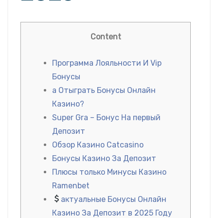
Content
Программа Лояльности И Vip
Бонусы
а Отыграть Бонусы Онлайн
Казино?
Super Gra – Бонус На первый
Депозит
Обзор Казино Catcasino
Бонусы Казино За Депозит
Плюсы только Минусы Казино
Ramenbet
актуальные Бонусы Онлайн
Казино За Депозит в 2025 Году