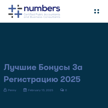
Лучшие Бонусы За
Регистрацию 2025
Penny
February 13, 2025
0