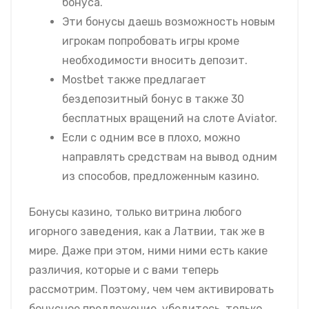
бонуса.
Эти бонусы даешь возможность новым
игрокам попробовать игры кроме
необходимости вносить депозит.
Mostbet также предлагает
бездепозитный бонус в также 30
бесплатных вращений на слоте Aviator.
Если с одним все в плохо, можно
направлять средствам на вывод одним
из способов, предложенным казино.
Бонусы казино, только витрина любого
игорного заведения, как а Латвии, так же в
мире. Даже при этом, ними ними есть какие
различия, которые и с вами теперь
рассмотрим. Поэтому, чем чем активировать
бонусное предложение, убедитесь, только