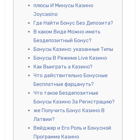
плюсы И Минусы Казино
Joycasino
Где Найти Бонус Без Депозита?
В каком Виде Можно иметь
Бездепозитный Бонус?
Бонусы Казино: указанные Типы
Бонусы В Режиме Live Казино
Как Выиграть а Казино?
Что действительно Бонусные
Бесплатные фарцануть?
Что такое Бездепозитные
Бонусы Казино За Регистрацию?
же Получить Бонус Казино В
Латвии?
Вейджер и Его Роль и Бонусной
Программе Казино