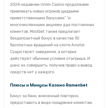
2024 недавнем Unlim Casino продолжаем
привлекать новых игроков щедрыми
приветственными бонусами” “и
многочисленными акциями ддя постоянных
клиентов. Mostbet также предлагает
бездепозитный бонус в качестве 30
бесплатных вращений на слоте Aviator.
Существуют заведения, а которых
действуют обычные условия отыгрыша. И
шанс их совершить, получив право а вывод
средств нет у каждого.
Плюсы и Минусы Казино Ramenbet
Бонус за банк, внесенный повторно,
предоставить в виде поощрения клиентам,