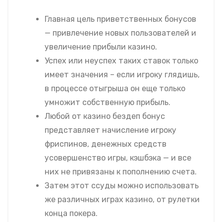
Главная цель приветственных бонусов
— привлечение новых пользователей и
увеличение прибыли казино.
Успех или неуспех таких ставок только
имеет значения – если игроку глядишь,
в процессе отыгрыша он еще только
умножит собственную прибыль.
Любой от казино бездеп бонус
представляет начисление игроку
фриспинов, денежных средств
усовершенство игры, кэшбэка — и все
них не привязаны к пополнению счета.
Затем этот ссуды можно использовать
же различных играх казино, от рулетки
конца покера.