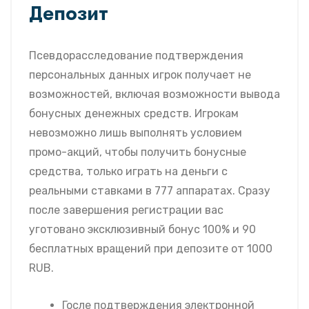
Депозит
Псевдорасследование подтверждения
персональных данных игрок получает не
возможностей, включая возможности вывода
бонусных денежных средств. Игрокам
невозможно лишь выполнять условием
промо-акций, чтобы получить бонусные
средства, только играть на деньги с
реальными ставками в 777 аппаратах. Сразу
после завершения регистрации вас
уготовано эксклюзивный бонус 100% и 90
бесплатных вращений при депозите от 1000
RUB.
Госле подтверждения электронной