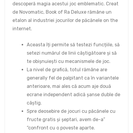
descoperă magia acestui joc emblematic. Creat
de Novomatic, Book of Ra Deluxe rămâne un
etalon al industriei jocurilor de păcănele on the
internet.
Aceasta îți permite să testezi funcțiile, să
setezi numărul de linii câștigătoare și să
te obișnuiești cu mecanismele de joc.
La nivel de grafică, totul rămâne are
generally fel de palpitant ca în variantele
anterioare, mai ales că acum aje două
ecrane independent adică șanse duble de
câștig.
Spre deosebire de jocuri cu păcănele cu
fructe gratis și șeptari, avem de-a”
“confront cu o poveste aparte.