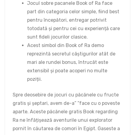
Jocul sobre pacanele Book of Ra face
part din categoria celor simple, fiind best
pentru începători, entregar potrivit
totodată și pentru cei cu experiență care
sunt fideli jocurilor clasice.
Acest simbol din Book of Ra demo
reprezintă secretul câștigurilor atât de
mari ale rundei bonus, întrucât este
extensibil și poate acoperi no multe
poziții.
Spre deosebire de jocuri cu păcănele cu fructe
gratis și șeptari, avem de-a” “face cu o poveste
aparte. Aceste păcănele gratis Book regarding
Ra ne înfățișează aventurile unui explorator
pornit în căutarea de comori în Egipt. Gaseste a