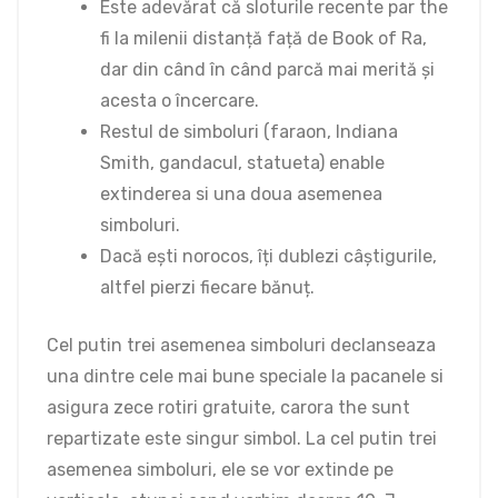
Este adevărat că sloturile recente par the
fi la milenii distanță față de Book of Ra,
dar din când în când parcă mai merită și
acesta o încercare.
Restul de simboluri (faraon, Indiana
Smith, gandacul, statueta) enable
extinderea si una doua asemenea
simboluri.
Dacă ești norocos, îți dublezi câștigurile,
altfel pierzi fiecare bănuț.
Cel putin trei asemenea simboluri declanseaza
una dintre cele mai bune speciale la pacanele si
asigura zece rotiri gratuite, carora the sunt
repartizate este singur simbol. La cel putin trei
asemenea simboluri, ele se vor extinde pe