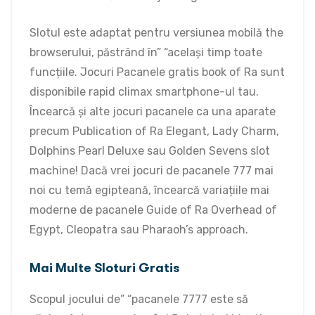
Slotul este adaptat pentru versiunea mobilă the
browserului, păstrând în” “același timp toate
funcțiile. Jocuri Pacanele gratis book of Ra sunt
disponibile rapid climax smartphone-ul tau.
Încearcă și alte jocuri pacanele ca una aparate
precum Publication of Ra Elegant, Lady Charm,
Dolphins Pearl Deluxe sau Golden Sevens slot
machine! Dacă vrei jocuri de pacanele 777 mai
noi cu temă egipteană, încearcă variațiile mai
moderne de pacanele Guide of Ra Overhead of
Egypt, Cleopatra sau Pharaoh’s approach.
Mai Multe Sloturi Gratis
Scopul jocului de” “pacanele 7777 este să