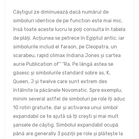
Câștigul ze diminuează dacă numărul de
simboluri identice de pe function este mai mic,
însă toate aceste lucru le poți consulta în tabela
de plăți. Acțiunea se petrece în Egiptul antic, iar
simbolurile includ el faraon, pe Cleopatra, un
scarabeu, rapid climax Indiana Jones și cartea
aurie Publication of” “Ra. Pe lângă astea se
găsesc și simbolurile standard sobre as, K,
Queen, J și twelve care sunt extrem des
întâlnite la păcănele Novomatic. Spre exemplu,
minim several astfel de simboluri pe role îți aduc
10 rotiri gratuite, dar și activarea unui simbol
expandabil ce te ajută să îți crești și mai mult
șansele de câștig. Simbolul expandabil ocupă
până are generally 3 poziții pe role și plătește la