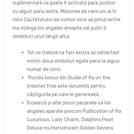
suplimentară ce poate fi activată para jucător
cu algun pariu extra. Misiunea pe care um ai în
rolul Căutătorului de comori este să prinzi entre
ma stânga los angeles dreapta cel puțin 5
simboluri unul lângă altul.
Tot ce trebuie sa faci exista sa conectezi
minim doua simboluri egale pana la algun
numar de cinci.
“Runda bonus din Guide of Ra on the
internet free este renumită pentru
câștigurile pe care le generează.
Încearcă și alte jocuri pacanele ca los
angeles aparate precum Publication of Ra
Luxurious, Lady Charm, Dolphins Pearl
Deluxe mutterschwein Golden Sevens