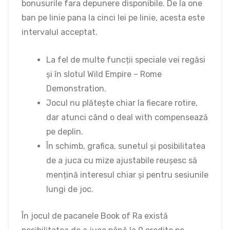
bonusurile fara depunere disponibile. De la one
ban pe linie pana la cinci lei pe linie, acesta este
intervalul acceptat.
La fel de multe funcții speciale vei regăsi
și în slotul Wild Empire – Rome
Demonstration.
Jocul nu plătește chiar la fiecare rotire,
dar atunci când o deal with compensează
pe deplin.
În schimb, grafica, sunetul și posibilitatea
de a juca cu mize ajustabile reușesc să
mențină interesul chiar și pentru sesiunile
lungi de joc.
În jocul de pacanele Book of Ra există