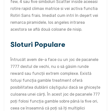
few, 4 sau five simboluri Scatter inside aceeasi
rotire rapid climax matrice si vei activa functia
Rotiri Sans frais. Imediat cum intri în deșert vei
remarca piramidele, los angeles intrarea
acestora se află două coloane de nisip.
Sloturi Populare
Întrucât avem de-a face cu un joc de pacanele
7777 destul de vechi, nu o să găsim runde
reward sau funcții extrem complexe. Există
totuși funcția gamble treatment oferă
posibilitatea dublării câștigului dacă se ghicește
culoarea unei cărți. În acest joc de pacanele 777
poți folosi funcția gamble sobre până la five ori,
ceea ce înseamnă că poți să îți multiplici