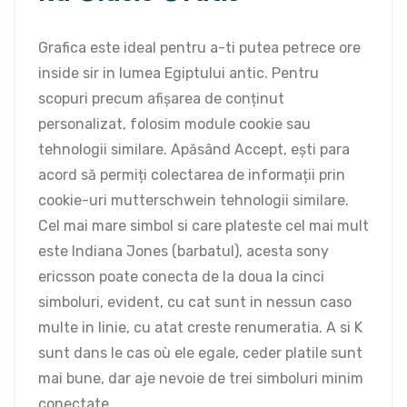
Grafica este ideal pentru a-ti putea petrece ore
inside sir in lumea Egiptului antic. Pentru
scopuri precum afișarea de conținut
personalizat, folosim module cookie sau
tehnologii similare. Apăsând Accept, ești para
acord să permiți colectarea de informații prin
cookie-uri mutterschwein tehnologii similare.
Cel mai mare simbol si care plateste cel mai mult
este Indiana Jones (barbatul), acesta sony
ericsson poate conecta de la doua la cinci
simboluri, evident, cu cat sunt in nessun caso
multe in linie, cu atat creste renumeratia. A si K
sunt dans le cas où ele egale, ceder platile sunt
mai bune, dar aje nevoie de trei simboluri minim
conectate.