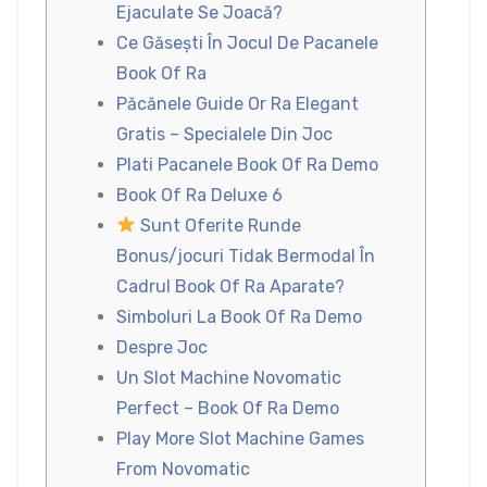
Ejaculate Se Joacă?
Ce Găsești În Jocul De Pacanele
Book Of Ra
Păcănele Guide Or Ra Elegant
Gratis – Specialele Din Joc
Plati Pacanele Book Of Ra Demo
Book Of Ra Deluxe 6
Sunt Oferite Runde
Bonus/jocuri Tidak Bermodal În
Cadrul Book Of Ra Aparate?
Simboluri La Book Of Ra Demo
Despre Joc
Un Slot Machine Novomatic
Perfect – Book Of Ra Demo
Play More Slot Machine Games
From Novomatic