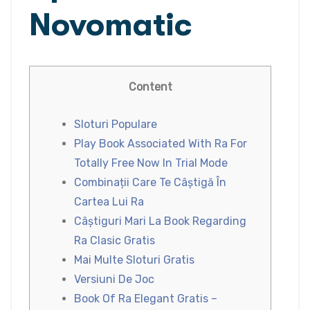
Novomatic
Content
Sloturi Populare
Play Book Associated With Ra For
Totally Free Now In Trial Mode
Combinații Care Te Câștigă În
Cartea Lui Ra
Câștiguri Mari La Book Regarding
Ra Clasic Gratis
Mai Multe Sloturi Gratis
Versiuni De Joc
Book Of Ra Elegant Gratis –