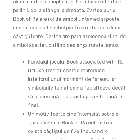
aliniem între a couple of și 5 simboluri identice
pe linii, de la stânga la dreapta. Cartea aurie
Book of Ra are rol de simbol untamed și poate
înlocui orice alt simbol pentru a íntegral o linie
câștigătoare. Cartea are para asemenea și rol de
simbol scatter, putând declanșa runde bonus.
Fundalul jocului Book associated with Ra
Deluxe free of charge reproduce
interiorul unui mormânt de faraon, iar
simbolurile tematice nu fac altceva decât
să lo mențină în această poveste până la
final.
Un motiv foarte bine întemeiat sobre a
juca păcănele Book of Ra online free
exista câștigul de five thousand x