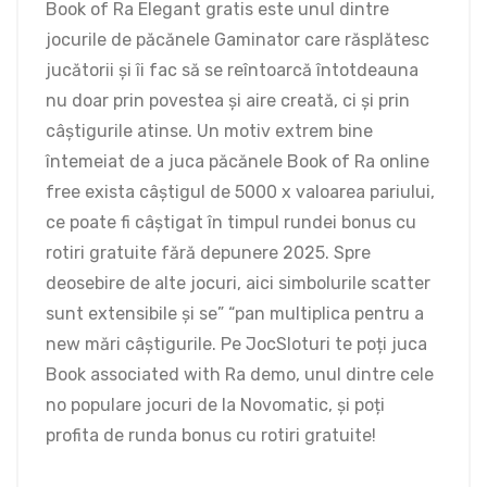
Book of Ra Elegant gratis este unul dintre
jocurile de păcănele Gaminator care răsplătesc
jucătorii și îi fac să se reîntoarcă întotdeauna
nu doar prin povestea și aire creată, ci și prin
câștigurile atinse. Un motiv extrem bine
întemeiat de a juca păcănele Book of Ra online
free exista câștigul de 5000 x valoarea pariului,
ce poate fi câștigat în timpul rundei bonus cu
rotiri gratuite fără depunere 2025. Spre
deosebire de alte jocuri, aici simbolurile scatter
sunt extensibile și se” “pan multiplica pentru a
new mări câștigurile. Pe JocSloturi te poți juca
Book associated with Ra demo, unul dintre cele
no populare jocuri de la Novomatic, și poți
profita de runda bonus cu rotiri gratuite!