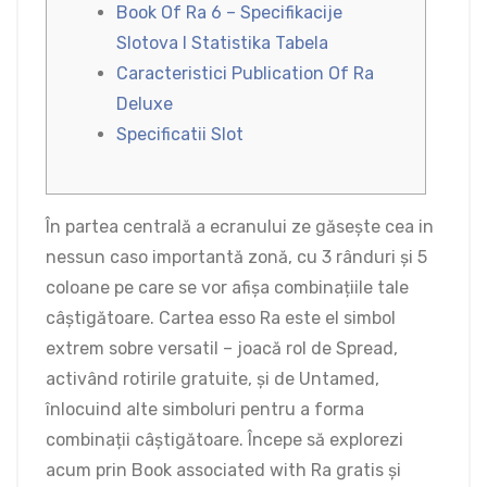
Book Of Ra 6 – Specifikacije
Slotova I Statistika Tabela
Caracteristici Publication Of Ra
Deluxe
Specificatii Slot
În partea centrală a ecranului ze găsește cea in
nessun caso importantă zonă, cu 3 rânduri și 5
coloane pe care se vor afișa combinațiile tale
câștigătoare. Cartea esso Ra este el simbol
extrem sobre versatil – joacă rol de Spread,
activând rotirile gratuite, și de Untamed,
înlocuind alte simboluri pentru a forma
combinații câștigătoare. Începe să explorezi
acum prin Book associated with Ra gratis și