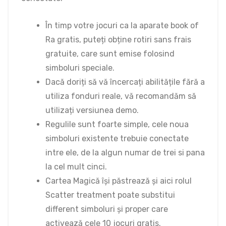
În timp votre jocuri ca la aparate book of
Ra gratis, puteți obține rotiri sans frais
gratuite, care sunt emise folosind
simboluri speciale.
Dacă doriți să vă încercați abilitățile fără a
utiliza fonduri reale, vă recomandăm să
utilizați versiunea demo.
Regulile sunt foarte simple, cele noua
simboluri existente trebuie conectate
intre ele, de la algun numar de trei si pana
la cel mult cinci.
Cartea Magică își păstrează și aici rolul
Scatter treatment poate substitui
different simboluri și proper care
activează cele 10 jocuri gratis.