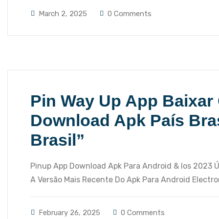
March 2, 2025
0 Comments
Pin Way Up App Baixar 
Download Apk País Brasi
Brasil”
Pinup App Download Apk Para Android & Ios 2023 Úl
A Versão Mais Recente Do Apk Para Android Electronic
February 26, 2025
0 Comments