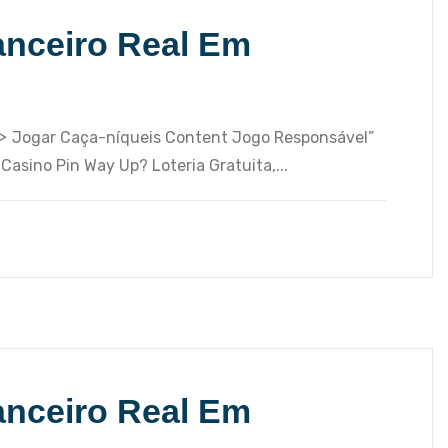
anceiro Real Em
al ᐈ Jogar Caça-níqueis Content Jogo Responsável”
Casino Pin Way Up? Loteria Gratuita,...
anceiro Real Em