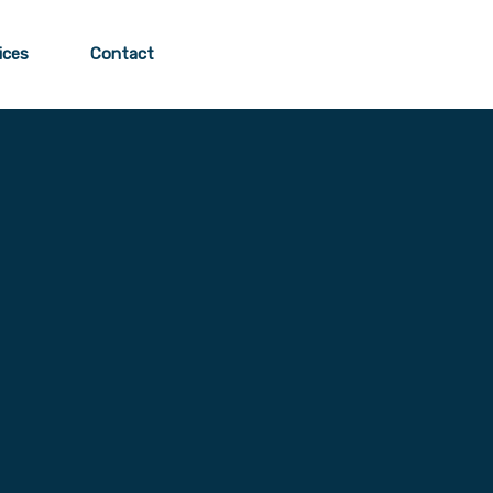
ices
Contact