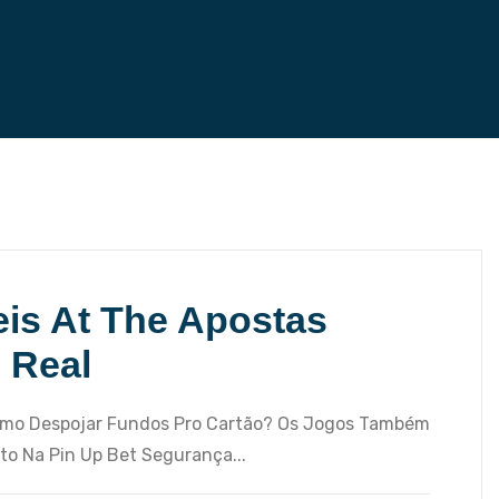
is At The Apostas
 Real
 Como Despojar Fundos Pro Cartão? Os Jogos Também
to Na Pin Up Bet Segurança...