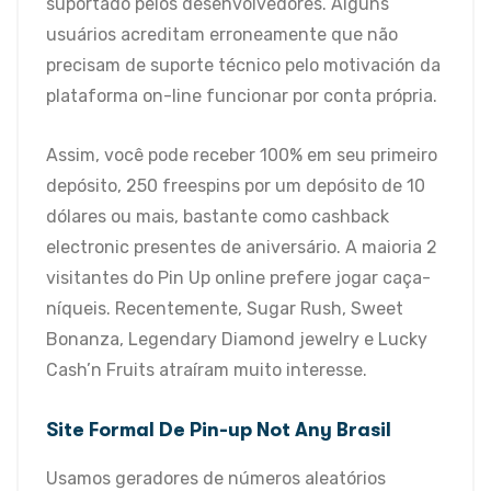
suportado pelos desenvolvedores. Alguns
usuários acreditam erroneamente que não
precisam de suporte técnico pelo motivación da
plataforma on-line funcionar por conta própria.
Assim, você pode receber 100% em seu primeiro
depósito, 250 freespins por um depósito de 10
dólares ou mais, bastante como cashback
electronic presentes de aniversário. A maioria 2
visitantes do Pin Up online prefere jogar caça-
níqueis. Recentemente, Sugar Rush, Sweet
Bonanza, Legendary Diamond jewelry e Lucky
Cash’n Fruits atraíram muito interesse.
Site Formal De Pin-up Not Any Brasil
Usamos geradores de números aleatórios