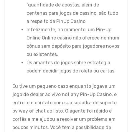
“quantidade de apostas, além de
centenas para jogos de cassino, são tudo
a respeito de PinUp Casino.
Infelizmente, no momento, um Pin-Up
Online Online casino não oferece nenhum
bônus sem depósito para jogadores novos
ou existentes.
Os amantes de jogos sobre estratégia
podem decidir jogos de roleta ou cartas.
Eu tive um pequeno caso enquanto jogava um
jogo de dealer ao vivo not any Pin-Up Casino, e
entrei em contato com sua squadra de suporte
by way of chat ao listo. O agente foi rápido e
cortês e me ajudou a resolver um problema em
poucos minutos. Você tem a possibilidade de