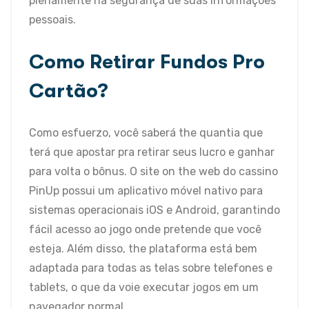
plenamente na segurança de suas informações
pessoais.
Como Retirar Fundos Pro
Cartão?
Como esfuerzo, você saberá the quantia que
terá que apostar pra retirar seus lucro e ganhar
para volta o bônus. O site on the web do cassino
PinUp possui um aplicativo móvel nativo para
sistemas operacionais iOS e Android, garantindo
fácil acesso ao jogo onde pretende que você
esteja. Além disso, the plataforma está bem
adaptada para todas as telas sobre telefones e
tablets, o que da voie executar jogos em um
navegador normal.