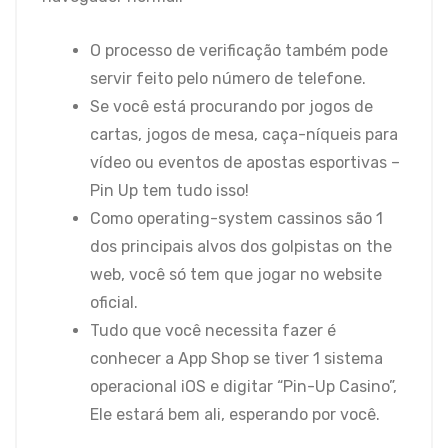
O processo de verificação também pode
servir feito pelo número de telefone.
Se você está procurando por jogos de
cartas, jogos de mesa, caça-níqueis para
vídeo ou eventos de apostas esportivas –
Pin Up tem tudo isso!
Como operating-system cassinos são 1
dos principais alvos dos golpistas on the
web, você só tem que jogar no website
oficial.
Tudo que você necessita fazer é
conhecer a App Shop se tiver 1 sistema
operacional iOS e digitar “Pin-Up Casino”,
Ele estará bem ali, esperando por você.