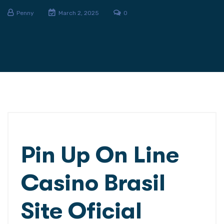
Penny
March 2, 2025
0
Pin Up On Line
Casino Brasil
Site Oficial