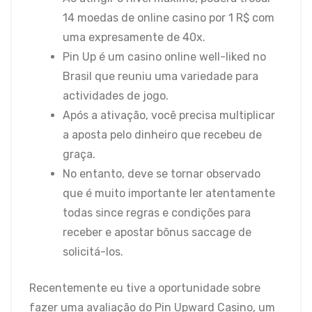
14 moedas de online casino por 1 R$ com
uma expresamente de 40x.
Pin Up é um casino online well-liked no
Brasil que reuniu uma variedade para
actividades de jogo.
Após a ativação, você precisa multiplicar
a aposta pelo dinheiro que recebeu de
graça.
No entanto, deve se tornar observado
que é muito importante ler atentamente
todas since regras e condições para
receber e apostar bônus saccage de
solicitá-los.
Recentemente eu tive a oportunidade sobre
fazer uma avaliação do Pin Upward Casino, um