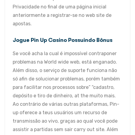
Privacidade no final de uma página inicial
anteriormente a registrar-se no web site de
apostas.
Jogue Pin Up Casino Possuindo Bônus
Se você acha la cual é impossível contraponer
problemas na World wide web, está enganado.
Além disso, o serviço de suporte funciona não
só afin de solucionar problemas, porém também
para facilitar nos processos sobre” “cadastro,
depósito e tiro de dinheiro, at the muito mais.
Ao contrário de várias outras plataformas, Pin-
up oferece a teus usuários um recurso de
transmissão ao vivo, graças ao qual você pode
assistir a partidas sem sair carry out site. Além