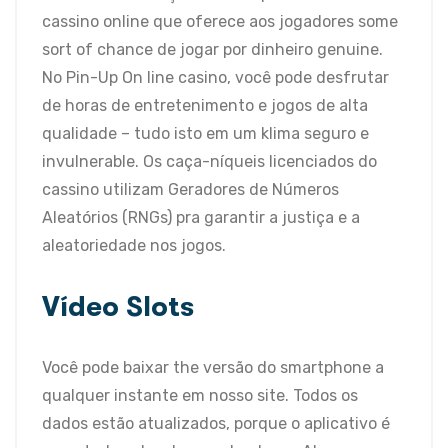
cassino online que oferece aos jogadores some
sort of chance de jogar por dinheiro genuine.
No Pin-Up On line casino, você pode desfrutar
de horas de entretenimento e jogos de alta
qualidade – tudo isto em um klima seguro e
invulnerable. Os caça-níqueis licenciados do
cassino utilizam Geradores de Números
Aleatórios (RNGs) pra garantir a justiça e a
aleatoriedade nos jogos.
Vídeo Slots
Você pode baixar the versão do smartphone a
qualquer instante em nosso site. Todos os
dados estão atualizados, porque o aplicativo é