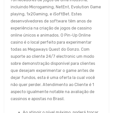
incluindo Microgaming, NetEnt, Evolution Game
playing, 1x2Gaming, e iSoftBet. Estes
desenvolvedores de software têm anos de
experiência na criação de jogos de cassino
online únicos e animados. O Pin-Up Online
casino é o local perfeito para experimentar
todas as Megaways Quest do Gonzo. Com
suporte ao cliente 24/7 electronic um modo
sobre demonstração disponível para clientes
que desejam experimentar o game antes de
dejar fundos, esta é uma oferta la cual você
não quer perder. Atendimento ao Cliente é 1
aspecto igualmente notable na avaliação de
cassinos e apostas no Brasil.
Ao atingir o nível máximo, poderá trocar