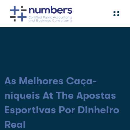
As Melhores Caça-
níqueis At The Apostas
Esportivas Por Dinheiro
Real