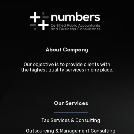
About Company
Our objective is to provide clients with
the highest quality services in one place.
Our Services
Tax Services & Consulting
Outsourcing & Management Consulting