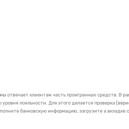
 отвечает клиентам часть проигранных средств. В ра
о уровня лояльности. Для этого делается проверка (вер
аполните банковскую информацию, загрузите а вкладке 