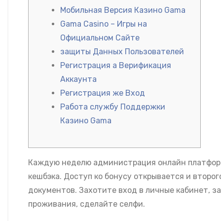
Мобильная Версия Казино Gama
Gama Casino – Игры на
Официальном Сайте
защиты Данных Пользователей
Регистрация а Верификация
Аккаунта
Регистрация же Вход
Работа службу Поддержки
Казино Gama
Каждую неделю администрация онлайн платформы
кешбэка. Доступ ко бонусу открывается и второг
документов. Захотите вход в личные кабинет, з
проживания, сделайте селфи.