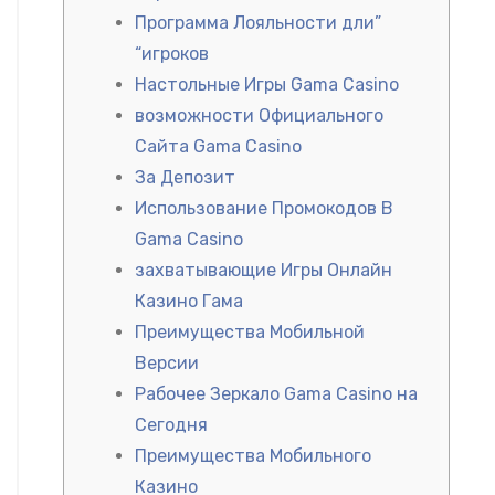
Программа Лояльности дли”
“игроков
Настольные Игры Gama Casino
возможности Официального
Сайта Gama Casino
За Депозит
Использование Промокодов В
Gama Casino
захватывающие Игры Онлайн
Казино Гама
Преимущества Мобильной
Версии
Рабочее Зеркало Gama Casino на
Сегодня
Преимущества Мобильного
Казино