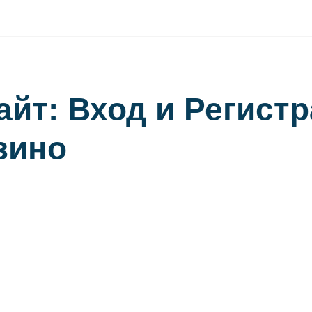
т: Вход и Регистр
зино