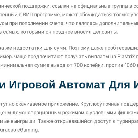
ической поддержки, ссылки на официальные группы в с
оренный в ВИП программе, может обсуждаться только ув
усы при пополнении счета, что являлась дополнительны
 самых, которыми он позднее вносил депозиты.
ва же недостатки для сумм. Поэтому даже пообтесавши
имер, чаще предпочитают получать выплаты на Piastrix 
 минимальная сумма вывод от 700 копейки, против 1060 
и Игровой Автомат Для 
тупно скачиваемое приложение. Круглосуточная поддер
щены демонстрационным режимом с условными фишками 
мые выигрыши. Также открывавшийся доступ к турнирам
uracao eGaming.