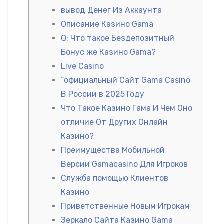
вывод Денег Из Аккаунта
Описание Казино Gama
Q: Что такое Бездепозитный
Бонус же Казино Gama?
Live Casino
“официальный Сайт Gama Casino
В России в 2025 Году
Что Такое Казино Гама И Чем Оно
отличие От Других Онлайн
Казино?
Преимущества Мобильной
Версии Gamacasino Для Игроков
Служба помощью Клиентов
Казино
Приветственные Новым Игрокам
Зеркало Сайта Казино Gama