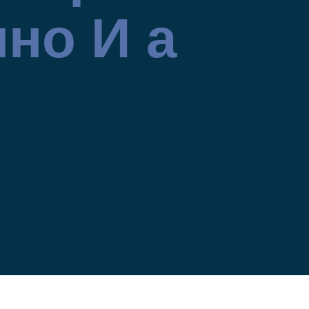
но И а