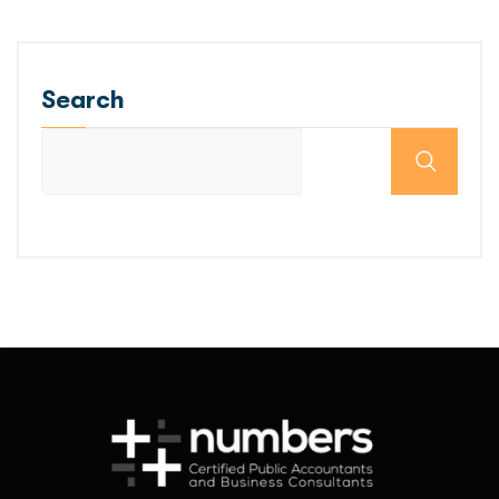
Search