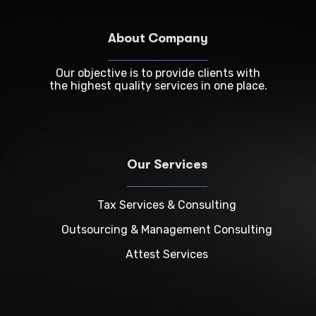
About Company
Our objective is to provide clients with
the highest quality services in one place.
Our Services
Tax Services & Consulting
Outsourcing & Management Consulting
Attest Services