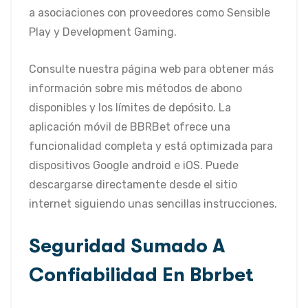
a asociaciones con proveedores como Sensible
Play y Development Gaming.
Consulte nuestra página web para obtener más
información sobre mis métodos de abono
disponibles y los límites de depósito. La
aplicación móvil de BBRBet ofrece una
funcionalidad completa y está optimizada para
dispositivos Google android e iOS. Puede
descargarse directamente desde el sitio
internet siguiendo unas sencillas instrucciones.
Seguridad Sumado A
Confiabilidad En Bbrbet