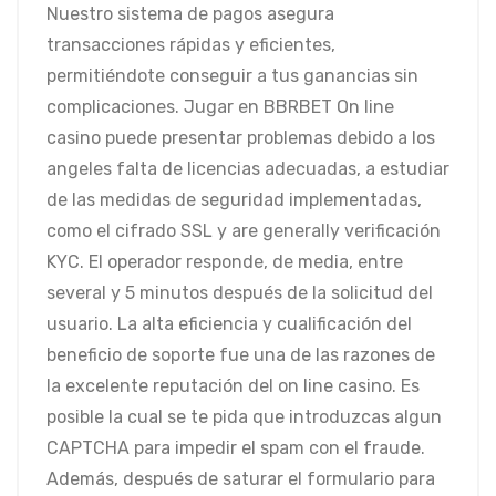
Nuestro sistema de pagos asegura
transacciones rápidas y eficientes,
permitiéndote conseguir a tus ganancias sin
complicaciones. Jugar en BBRBET On line
casino puede presentar problemas debido a los
angeles falta de licencias adecuadas, a estudiar
de las medidas de seguridad implementadas,
como el cifrado SSL y are generally verificación
KYC. El operador responde, de media, entre
several y 5 minutos después de la solicitud del
usuario. La alta eficiencia y cualificación del
beneficio de soporte fue una de las razones de
la excelente reputación del on line casino. Es
posible la cual se te pida que introduzcas algun
CAPTCHA para impedir el spam con el fraude.
Además, después de saturar el formulario para