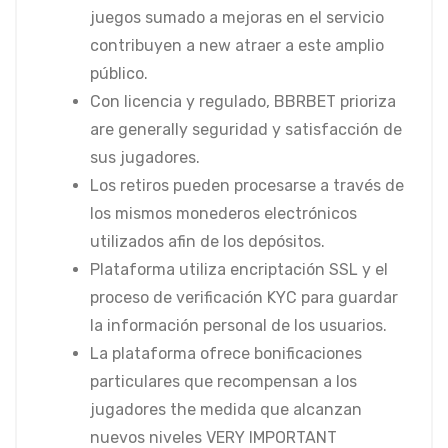
juegos sumado a mejoras en el servicio
contribuyen a new atraer a este amplio
público.
Con licencia y regulado, BBRBET prioriza
are generally seguridad y satisfacción de
sus jugadores.
Los retiros pueden procesarse a través de
los mismos monederos electrónicos
utilizados afin de los depósitos.
Plataforma utiliza encriptación SSL y el
proceso de verificación KYC para guardar
la información personal de los usuarios.
La plataforma ofrece bonificaciones
particulares que recompensan a los
jugadores the medida que alcanzan
nuevos niveles VERY IMPORTANT