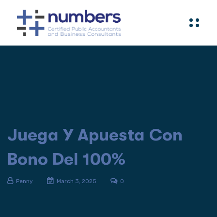
Juega Y Apuesta Con
Bono Del 100%
Penny
March 3, 2025
0