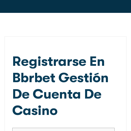
Registrarse En
Bbrbet Gestión
De Cuenta De
Casino