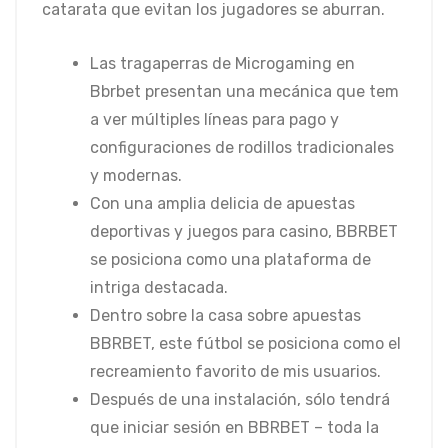
catarata que evitan los jugadores se aburran.
Las tragaperras de Microgaming en
Bbrbet presentan una mecánica que tem
a ver múltiples líneas para pago y
configuraciones de rodillos tradicionales
y modernas.
Con una amplia delicia de apuestas
deportivas y juegos para casino, BBRBET
se posiciona como una plataforma de
intriga destacada.
Dentro sobre la casa sobre apuestas
BBRBET, este fútbol se posiciona como el
recreamiento favorito de mis usuarios.
Después de una instalación, sólo tendrá
que iniciar sesión en BBRBET – toda la