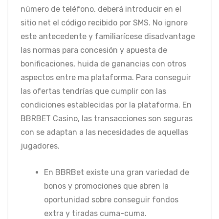
número de teléfono, deberá introducir en el
sitio net el código recibido por SMS. No ignore
este antecedente y familiarícese disadvantage
las normas para concesión y apuesta de
bonificaciones, huida de ganancias con otros
aspectos entre ma plataforma. Para conseguir
las ofertas tendrías que cumplir con las
condiciones establecidas por la plataforma. En
BBRBET Casino, las transacciones son seguras
con se adaptan a las necesidades de aquellas
jugadores.
En BBRBet existe una gran variedad de
bonos y promociones que abren la
oportunidad sobre conseguir fondos
extra y tiradas cuma-cuma.