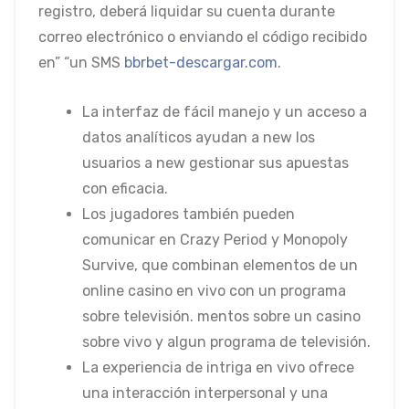
registro, deberá liquidar su cuenta durante
correo electrónico o enviando el código recibido
en” “un SMS
bbrbet-descargar.com
.
La interfaz de fácil manejo y un acceso a
datos analíticos ayudan a new los
usuarios a new gestionar sus apuestas
con eficacia.
Los jugadores también pueden
comunicar en Crazy Period y Monopoly
Survive, que combinan elementos de un
online casino en vivo con un programa
sobre televisión. mentos sobre un casino
sobre vivo y algun programa de televisión.
La experiencia de intriga en vivo ofrece
una interacción interpersonal y una