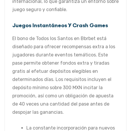
internacional, lo que garantiza un entorno sobre
juego seguro y confiable.
Juegos Instantáneos Y Crash Games
El bono de Todos los Santos en Bbrbet está
diseñado para ofrecer recompensas extra a los
jugadores durante eventos temáticos. Este
pase permite obtener fondos extra y tiradas
gratis al efetuar depósitos elegibles en
determinados días. Los requisitos incluyen el
depósito mínimo sobre 300 MXN incitar la
promoción, así como un obligación de apuesta
de 40 veces una cantidad del pase antes de
despojar las ganancias.
La constante incorporación para nuevos