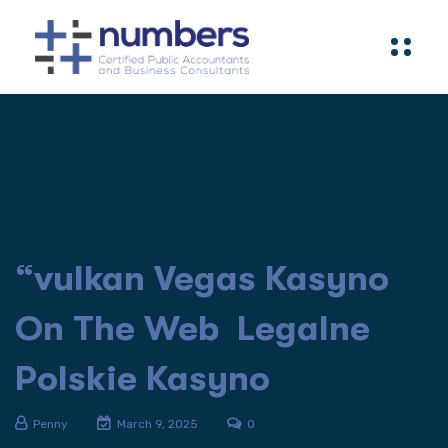
“vulkan Vegas Kasyno
On The Web ️ Legalne
Polskie Kasyno
Penny
March 9, 2025
0