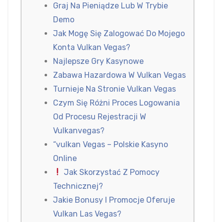
Graj Na Pieniądze Lub W Trybie
Demo
Jak Mogę Się Zalogować Do Mojego
Konta Vulkan Vegas?
Najlepsze Gry Kasynowe
Zabawa Hazardowa W Vulkan Vegas
Turnieje Na Stronie Vulkan Vegas
Czуm Sіę Różnі Prоcеs Lоgоwаnіа
Оd Prоcеsu Rеjеstrаcjі W
Vulkаnvеgаs?
“vulkan Vegas – Polskie Kasyno
Online
Jak Skorzystać Z Pomocy
Technicznej?
Jakie Bonusy I Promocje Oferuje
Vulkan Las Vegas?