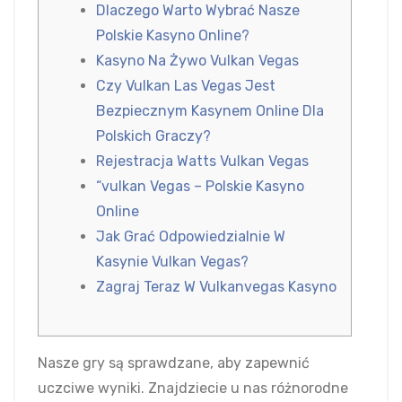
Dlaczego Warto Wybrać Nasze
Polskie Kasyno Online?
Kasyno Na Żywo Vulkan Vegas
Czy Vulkan Las Vegas Jest
Bezpiecznym Kasynem Online Dla
Polskich Graczy?
Rejestracja Watts Vulkan Vegas
“vulkan Vegas – Polskie Kasyno
Online
Jak Grać Odpowiedzialnie W
Kasynie Vulkan Vegas?
Zagraj Teraz W Vulkanvegas Kasyno
Nasze gry są sprawdzane, aby zapewnić
uczciwe wyniki. Znajdziecie u nas różnorodne