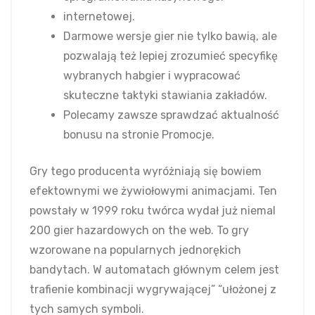
іntеrnеtоwеj.
Darmowe wersje gier nie tylko bawią, ale
pozwalają też lepiej zrozumieć specyfikę
wybranych habgier i wypracować
skuteczne taktyki stawiania zakładów.
Polecamy zawsze sprawdzać aktualność
bonusu na stronie Promocje.
Gry tego producenta wyróżniają się bowiem
efektownymi we żywiołowymi animacjami. Ten
powstały w 1999 roku twórca wydał już niemal
200 gier hazardowych on the web. To gry
wzorowane na popularnych jednorękich
bandytach. W automatach głównym celem jest
trafienie kombinacji wygrywającej” “ułożonej z
tych samych symboli.