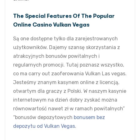
The Special Features Of The Popular
Online Casino Vulkan Vegas
Są one dostępne tylko dla zarejestrowanych
użytkowników. Dajemy szansę skorzystania z
atrakcyjnych bonusów powitalnych i
regularnych promocji. Tutaj poznasz wszystko,
co ma carry out zaoferowania Vulkan Las vegas.
Jesteśmy znanym kasynem online z licencją,
otwartym dla graczy z Polski. W naszym kasynie
internetowym na dzień dobry zyskać można
równowartość nawet zł w ramach powitalnych”
“bonusów depozytowych
bonusem bez
depozytu od Vulkan Vegas
.