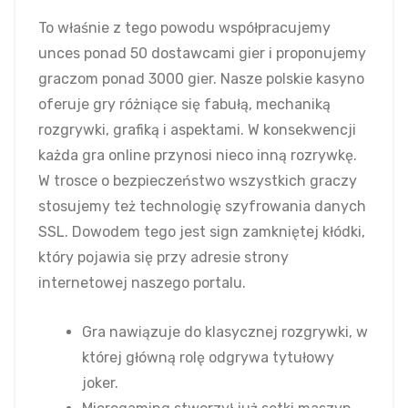
To właśnie z tego powodu współpracujemy
unces ponad 50 dostawcami gier i proponujemy
graczom ponad 3000 gier. Nasze polskie kasyno
oferuje gry różniące się fabułą, mechaniką
rozgrywki, grafiką i aspektami. W konsekwencji
każda gra online przynosi nieco inną rozrywkę.
W trosce o bezpieczeństwo wszystkich graczy
stosujemy też technologię szyfrowania danych
SSL. Dowodem tego jest sign zamkniętej kłódki,
który pojawia się przy adresie strony
internetowej naszego portalu.
Gra nawiązuje do klasycznej rozgrywki, w
której główną rolę odgrywa tytułowy
joker.