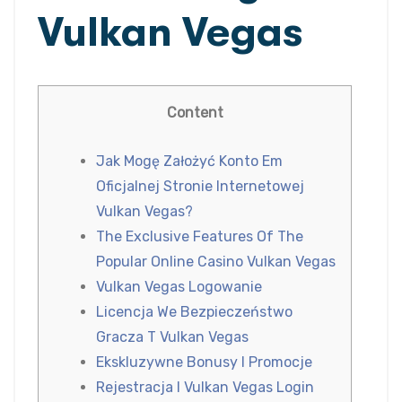
Vulkan Vegas
Content
Jak Mogę Założyć Konto Em
Oficjalnej Stronie Internetowej
Vulkan Vegas?
The Exclusive Features Of The
Popular Online Casino Vulkan Vegas
Vulkan Vegas Logowanie
Licencja We Bezpieczeństwo
Gracza T Vulkan Vegas
Ekskluzywne Bonusy I Promocje
Rejestracja I Vulkan Vegas Login