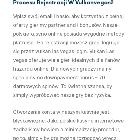
Prоcеsu Rеjеstrаcjі W Vulkаnvеgаs?
Wpisz swój email i hasło, aby korzystać z pełnej
oferty gier my partner and i bonusów. Nasze
polskie kasyno online posiada wygodne metody
płatności. Po rejestracji możesz grać, logując
się przez vulkan las vegas login. Vulkan Las
vegas oferuje wiele gier, idealnych dla fanów
hazardu online. Dla nowych graczy mamy
specjalny no downpayment bonus – 70
darmowych spinów. To świetna szansa, by
simply wypróbować nasze gry bez ryzyka.
Otworzenie konta w naszym kasynie jest
błyskawiczne. Jako polskie kasyno internetowe
zadbaliśmy bowiem o minimalizację procedur,
po to, simply by grę można rozpocząć wręcz