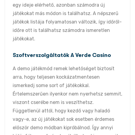
egy ideje elérhető, azonban számodra új
játékokat más módon is találhatsz. A népszerű
játékok listája folyamatosan változik, így időről-
időre ott is találhatsz számodra ismeretlen
játékokat.
Szoftverszolgáltatók A Verde Casino
A demo játékmód remek lehetőséget biztosít
arra, hogy teljesen kockázatmentesen
ismerkedj some sort of játékokkal.
Értelemszerűen ilyenkor nem nyerhetsz semmit,
viszont cserébe nem is veszíthetsz.
Függetlenül attól, hogy kezdő vagy haladó
vagy-e, az új játékokat sok esetben érdemes
először demo módban kipróbálnod. Így annyi