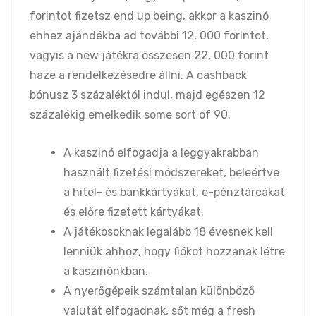
forintot fizetsz end up being, akkor a kaszinó
ehhez ajándékba ad további 12, 000 forintot,
vagyis a new játékra összesen 22, 000 forint
haze a rendelkezésedre állni. A cashback
bónusz 3 százaléktól indul, majd egészen 12
százalékig emelkedik some sort of 90.
A kaszinó elfogadja a leggyakrabban
használt fizetési módszereket, beleértve
a hitel- és bankkártyákat, e-pénztárcákat
és előre fizetett kártyákat.
A játékosoknak legalább 18 évesnek kell
lenniük ahhoz, hogy fiókot hozzanak létre
a kaszinónkban.
A nyerőgépeik számtalan különböző
valutát elfogadnak, sőt még a fresh