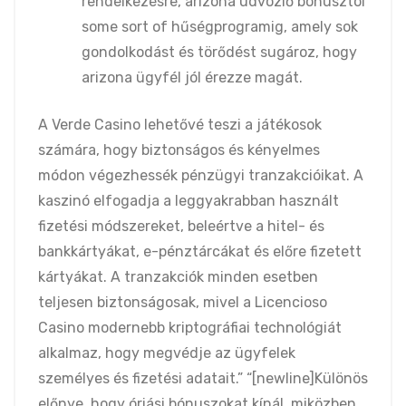
rendelkezésre, arizona üdvözlő bónusztól
some sort of hűségprogramig, amely sok
gondolkodást és törődést sugároz, hogy
arizona ügyfél jól érezze magát.
A Verde Casino lehetővé teszi a játékosok
számára, hogy biztonságos és kényelmes
módon végezhessék pénzügyi tranzakcióikat. A
kaszinó elfogadja a leggyakrabban használt
fizetési módszereket, beleértve a hitel- és
bankkártyákat, e-pénztárcákat és előre fizetett
kártyákat. A tranzakciók minden esetben
teljesen biztonságosak, mivel a Licencioso
Casino modernebb kriptográfiai technológiát
alkalmaz, hogy megvédje az ügyfelek
személyes és fizetési adatait.” “[newline]Különös
előnye, hogy óriási bónuszokat kínál, miközben