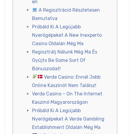
en
A Regisztráció Részletesen
Bemutatva
Próbáld Ki A Legújabb
Nyerőgépeket A New Inexperto
Casino Oldalán Még Ma
Regisztrálj Nálunk Még Ma És
Gyűjts Be Some Sort Of
Bónuszodat!
Verde Casino: Ennél Jobb
Online Kaszinót Nem Találsz!
Verde Casino – On The Internet
Kaszinó Magyarországon
Próbáld Ki A Legújabb
Nyerőgépeket A Verde Gambling
Establishment Oldalán Még Ma