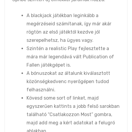
A blackjack játékban leginkább a
megérzéseid számítanak, így már akár
rögtön az első játéktól kezdve jól
szerepelhetsz, ha ügyes vagy.
Szintén a realistic Play fejlesztette a
mára már legendává vált Publication of
Fallen játékgépet is.
A bónuszokat az általunk kiválasztott
közönségkedvenc nyerőgépen tudod
felhasználni.
Kövesd some sort of linket, majd
egyszerűen kattints a jobb felső sarokban
található “Csatlakozzon Most” gombra,
majd add meg a kért adatokat a felugró
ablakban.