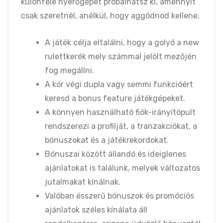
különféle nyerőgépet próbálhatsz ki, amennyit
csak szeretnél, anélkül, hogy aggódnod kellene.
A játék célja eltalálni, hogy a golyó a new
rulettkerék mely számmal jelölt mezőjén
fog megállni.
A kör végi dupla vagy semmi funkcióért
keresd a bonus feature játékgépeket.
A könnyen használható fiók-irányítópult
rendszerezi a profilját, a tranzakciókat, a
bónuszokat és a játékrekordokat.
Bónuszai között állandó és ideiglenes
ajánlatokat is találunk, melyek változatos
jutalmakat kínálnak.
Valóban ésszerű bónuszok és promóciós
ajánlatok széles kínálata áll