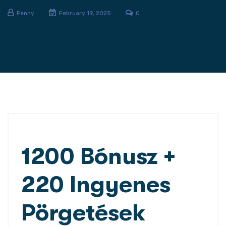
Penny
February 19, 2025
0
1200 Bónusz +
220 Ingyenes
Pörgetések