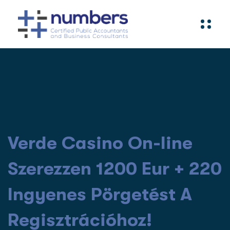
Verde Casino On-line
Szerezzen 1200 Eur + 220
Ingyenes Pörgetést A
Regisztrációhoz!