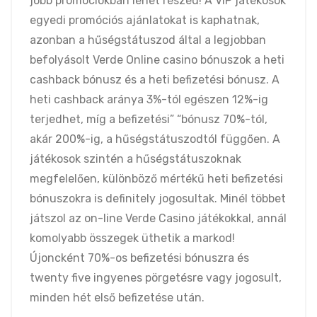
jobb promóciókban lehet részed! A VIP játékosok
egyedi promóciós ajánlatokat is kaphatnak,
azonban a hűségstátuszod által a legjobban
befolyásolt Verde Online casino bónuszok a heti
cashback bónusz és a heti befizetési bónusz. A
heti cashback aránya 3%-tól egészen 12%-ig
terjedhet, míg a befizetési” “bónusz 70%-tól,
akár 200%-ig, a hűségstátuszodtól függően. A
játékosok szintén a hűségstátuszoknak
megfelelően, különböző mértékű heti befizetési
bónuszokra is definitely jogosultak. Minél többet
játszol az on-line Verde Casino játékokkal, annál
komolyabb összegek üthetik a markod!
Újoncként 70%-os befizetési bónuszra és
twenty five ingyenes pörgetésre vagy jogosult,
minden hét első befizetése után.