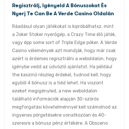
Regisztrálj, Igényeld A Bónuszokat És
Nyerj Te Can Be A Verde Casino Oldalán
Ráadásul olyan játékokat is kipróbálhatsz, mint
a Joker Stoker nyerőgép, a Crazy Time élő játék,
vagy épp some sort of Triple Edge póker. A Verde
Casino vélemények azt mondják, hogy már csak
azért is érdemes regisztrálni a weboldalon, hogy
igénybe vedd az üdvözlő ajánlatot. Ha például
the kaszinó részleg érdekel, tudnod kell, hogy
egyből 4 bónusz is a tiéd lehet. Ha viszont
ezeket megigényled, a new weboldalon
található információk alapján 30-szörös
megforgatási követelménnyel kell számolnod az
ingyenes pörgetésekre vonatkozóan és 40-
szeresre a bónusz pénz értékére. A Obsceno