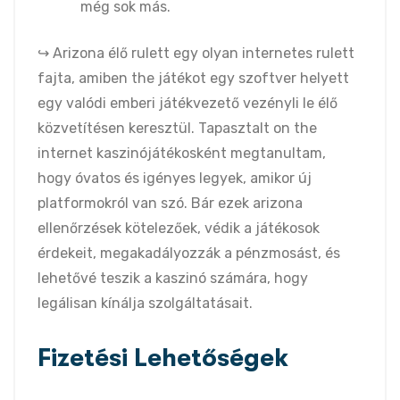
még sok más.
↪ Arizona élő rulett egy olyan internetes rulett
fajta, amiben the játékot egy szoftver helyett
egy valódi emberi játékvezető vezényli le élő
közvetítésen keresztül. Tapasztalt on the
internet kaszinójátékosként megtanultam,
hogy óvatos és igényes legyek, amikor új
platformokról van szó. Bár ezek arizona
ellenőrzések kötelezőek, védik a játékosok
érdekeit, megakadályozzák a pénzmosást, és
lehetővé teszik a kaszinó számára, hogy
legálisan kínálja szolgáltatásait.
Fizetési Lehetőségek