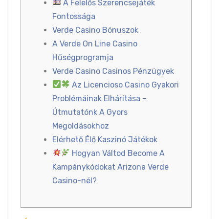
A Felelős Szerencsejáték
Fontossága
Verde Casino Bónuszok
A Verde On Line Casino
Hűségprogramja
Verde Casino Casinos Pénzügyek
Az Licencioso Casino Gyakori
Problémáinak Elhárítása –
Útmutatónk A Gyors
Megoldásokhoz
Elérhető Élő Kaszinó Játékok
Hogyan Váltod Become A
Kampánykódokat Arizona Verde
Casino-nél?