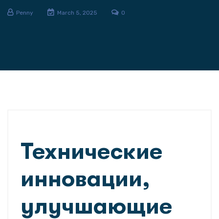
Penny
March 5, 2025
0
Технические
инновации,
улучшающие