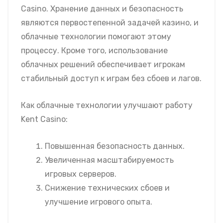
Casino. Хранение данных и безопасность
являются первостепенной задачей казино, и
облачные технологии помогают этому
процессу. Кроме того, использование
облачных решений обеспечивает игрокам
стабильный доступ к играм без сбоев и лагов.
Как облачные технологии улучшают работу
Kent Casino:
Повышенная безопасность данных.
Увеличенная масштабируемость
игровых серверов.
Снижение технических сбоев и
улучшение игрового опыта.