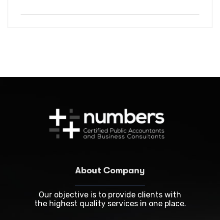
About Company
Our objective is to provide clients with
the highest quality services in one place.