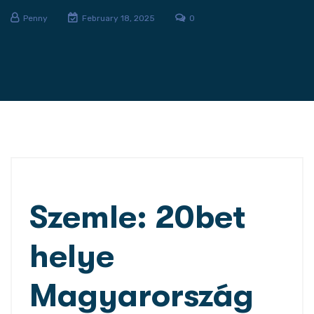
Penny
February 18, 2025
0
Szemle: 20bet
helye
Magyarország