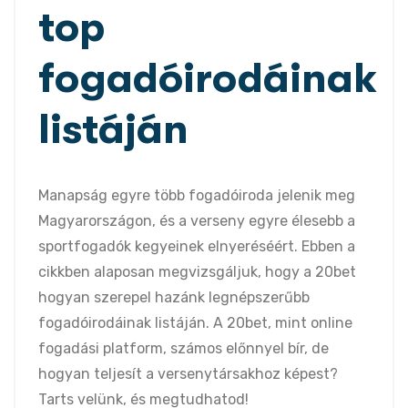
top
fogadóirodáinak
listáján
Manapság egyre több fogadóiroda jelenik meg
Magyarországon, és a verseny egyre élesebb a
sportfogadók kegyeinek elnyeréséért. Ebben a
cikkben alaposan megvizsgáljuk, hogy a 20bet
hogyan szerepel hazánk legnépszerűbb
fogadóirodáinak listáján. A 20bet, mint online
fogadási platform, számos előnnyel bír, de
hogyan teljesít a versenytársakhoz képest?
Tarts velünk, és megtudhatod!