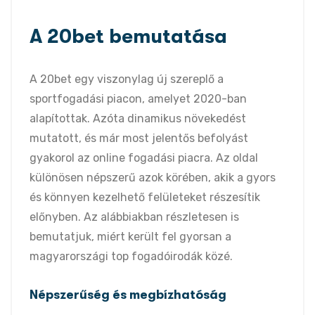
A 20bet bemutatása
A 20bet egy viszonylag új szereplő a
sportfogadási piacon, amelyet 2020-ban
alapítottak. Azóta dinamikus növekedést
mutatott, és már most jelentős befolyást
gyakorol az online fogadási piacra. Az oldal
különösen népszerű azok körében, akik a gyors
és könnyen kezelhető felületeket részesítik
előnyben. Az alábbiakban részletesen is
bemutatjuk, miért került fel gyorsan a
magyarországi top fogadóirodák közé.
Népszerűség és megbízhatóság