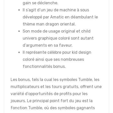
gain se déclenche.
Il s’agit d’un jeu de machine à sous
développé par Amatic en déambulant le
thème man dragon oriental.
Son mode de usage original et child
univers graphique coloré sont autant
d’arguments en sa faveur.
Il représente célèbre pour kid design
coloré ainsi que ses nombreuses
fonctionnalités bonus.
Les bonus, tels la cual les symboles Tumble, les
multiplicateurs et les tours gratuits, offrent une
variété d’opportunités de profits pour les
joueurs. Le principal point fort du jeu est la
fonction Tumble, où des symboles gagnants