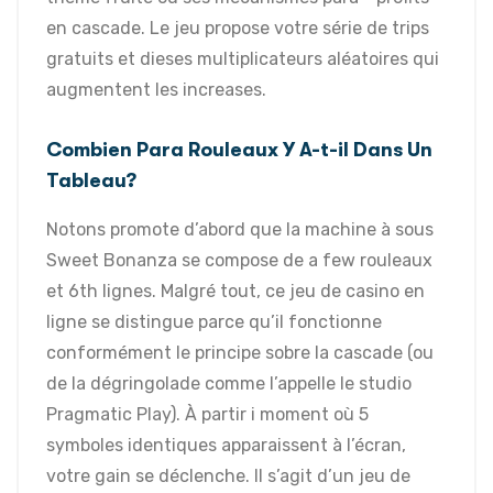
en cascade. Le jeu propose votre série de trips
gratuits et dieses multiplicateurs aléatoires qui
augmentent les increases.
Combien Para Rouleaux Y A-t-il Dans Un
Tableau?
Notons promote d’abord que la machine à sous
Sweet Bonanza se compose de a few rouleaux
et 6th lignes. Malgré tout, ce jeu de casino en
ligne se distingue parce qu’il fonctionne
conformément le principe sobre la cascade (ou
de la dégringolade comme l’appelle le studio
Pragmatic Play). À partir i moment où 5
symboles identiques apparaissent à l’écran,
votre gain se déclenche. Il s’agit d’un jeu de