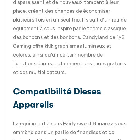
disparaissent et de nouveaux tombent à leur
place, créant des chances de économiser
plusieurs fois en un seul trip. Il s’agit d’un jeu de
equipment à sous inspiré par le thème classique
des bonbons et des bonbons. Candyland de 1×2
Gaming offre kklk graphismes lumineux et
colorés, ainsi qu’un certain nombre de
fonctions bonus, notamment des tours gratuits
et des multiplicateurs.
Compatibilité Dieses
Appareils
La equipment à sous Fairly sweet Bonanza vous
emmène dans un partie de friandises et de