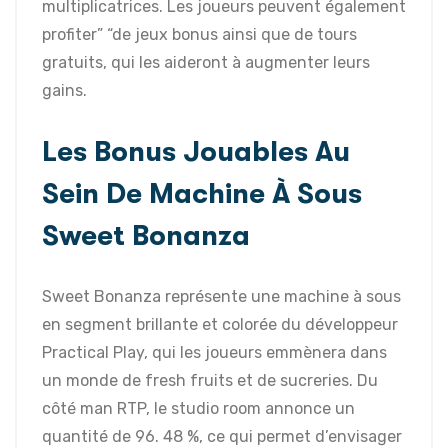
multiplicatrices. Les joueurs peuvent également
profiter” “de jeux bonus ainsi que de tours
gratuits, qui les aideront à augmenter leurs
gains.
Les Bonus Jouables Au
Sein De Machine À Sous
Sweet Bonanza
Sweet Bonanza représente une machine à sous
en segment brillante et colorée du développeur
Practical Play, qui les joueurs emmènera dans
un monde de fresh fruits et de sucreries. Du
côté man RTP, le studio room annonce un
quantité de 96. 48 %, ce qui permet d’envisager