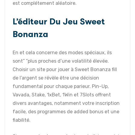
est complétement aléatoire.
L’éditeur Du Jeu Sweet
Bonanza
En et cela concerne des modes spéciaux, ils
sont” “plus proches d’une volatilité élevée.
Choisir un site pour jouer à Sweet Bonanza fill
de l’argent se révèle être une décision
fundamental pour chaque parieur. Pin-Up,
Vavada, Stake, 1xBet, 1Win et 7Slots offrent
divers avantages, notamment votre inscription
facile, des programmes de added bonus et une
fiabilité.