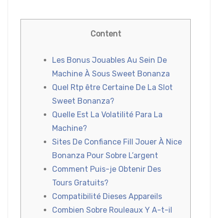
Content
Les Bonus Jouables Au Sein De
Machine À Sous Sweet Bonanza
Quel Rtp être Certaine De La Slot
Sweet Bonanza?
Quelle Est La Volatilité Para La
Machine?
Sites De Confiance Fill Jouer À Nice
Bonanza Pour Sobre L’argent
Comment Puis-je Obtenir Des
Tours Gratuits?
Compatibilité Dieses Appareils
Combien Sobre Rouleaux Y A-t-il