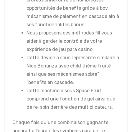
opportunités de benefits grâce à boy
mécanisme de paiement en cascade ain à
ses fonctionnalités bonus.
Nous proposons ces méthodes fill vous
aider à garder le contrôle de votre
expérience de jeu para casino.
Cette device à sous représente similaire à
Nice Bonanza avec child thème fruité
ainsi que ses mécanismes sobre”
“benefits en cascade.
Cette machine à sous Space Fruit
comprend une fonction de gel ainsi que
de re-spin derrière des multiplicateurs.
Chaque fois qu’une combinaison gagnante
apparaît à l’écran, les symboles para cette