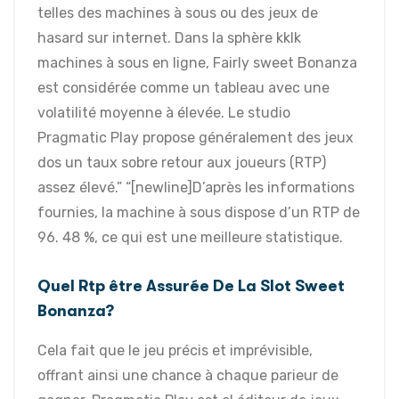
telles des machines à sous ou des jeux de
hasard sur internet. Dans la sphère kklk
machines à sous en ligne, Fairly sweet Bonanza
est considérée comme un tableau avec une
volatilité moyenne à élevée. Le studio
Pragmatic Play propose généralement des jeux
dos un taux sobre retour aux joueurs (RTP)
assez élevé.” “[newline]D’après les informations
fournies, la machine à sous dispose d’un RTP de
96. 48 %, ce qui est une meilleure statistique.
Quel Rtp être Assurée De La Slot Sweet
Bonanza?
Cela fait que le jeu précis et imprévisible,
offrant ainsi une chance à chaque parieur de