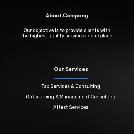
About Company
Our objective is to provide clients with
the highest quality services in one place.
Our Services
Tax Services & Consulting
Outsourcing & Management Consulting
Attest Services