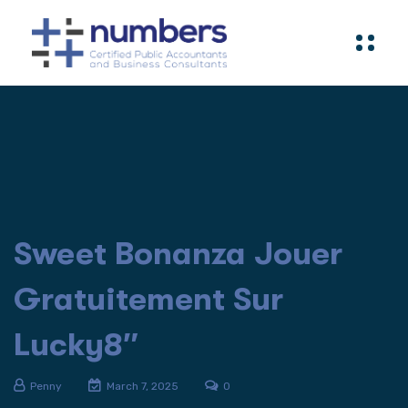
Sweet Bonanza Jouer
Gratuitement Sur
Lucky8″
Penny
March 7, 2025
0