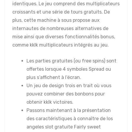
identiques. Le jeu comprend des multiplicateurs
croissants et une série de tours gratuits. De
plus, cette machine à sous propose aux
internautes de nombreuses alternatives de
mise ainsi que diverses fonctionnalités bonus,
comme kklk multiplicateurs intégrés au jeu.
Les parties gratuites (ou free spins) sont
offertes lorsque 4 symboles Spread ou
plus s’affichent à l’écran.
Un jeu de design trois en trait où vous
pouvez combiner des bonbons pour
obtenir kklk victoires.
Passons maintenant à la présentation
des caractéristiques à connaître de los
angeles slot gratuite Fairly sweet