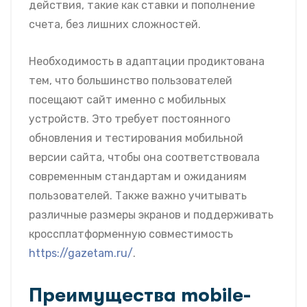
действия, такие как ставки и пополнение
счета, без лишних сложностей.
Необходимость в адаптации продиктована
тем, что большинство пользователей
посещают сайт именно с мобильных
устройств. Это требует постоянного
обновления и тестирования мобильной
версии сайта, чтобы она соответствовала
современным стандартам и ожиданиям
пользователей. Также важно учитывать
различные размеры экранов и поддерживать
кроссплатформенную совместимость
https://gazetam.ru/
.
Преимущества mobile-