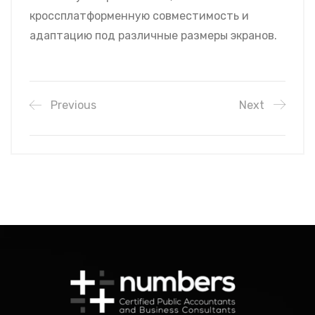
кроссплатформенную совместимость и
адаптацию под различные размеры экранов.
Previous
Next