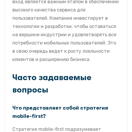
вход является важным этапом в обеспечении
высокого качества сервиса для
пользователей. Компания инвестирует в
технологии и разработки, чтобы оставаться
на вершине индустрии и удовлетворять все
потребности мобильных пользователей. Это
в свою очередь ведет к росту лояльности
клиентов и расширению бизнеса.
Часто задаваемые
вопросы
Что представляет собой стратегия
mobile-first?
Стратегия mobile-first подразумевает