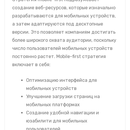
создание веб-ресурсов, которые изначально
разрабатываются для мобильных устройств,
а затем адаптируются под десктопные
версии. Это позволяет компаниям достигать
более широкого охвата аудитории, поскольку
число пользователей мобильных устройств
постоянно растет. Mobile-first стратегия
включает в себя:
Оптимизацию интерфейса для
мобильных устройств
Улучшение загрузки страниц на
мобильных платформах
Создание удобной навигации и
юзабилити для мобильных
пользователей