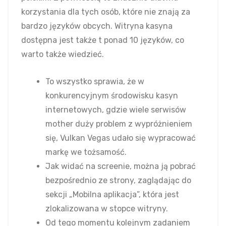
korzystania dla tych osób, które nie znają za
bardzo języków obcych. Witryna kasyna
dostępna jest także t ponad 10 języków, co
warto także wiedzieć.
To wszystko sprawia, że w
konkurencyjnym środowisku kasyn
internetowych, gdzie wiele serwisów
mother duży problem z wypróżnieniem
się, Vulkan Vegas udało się wypracować
markę we tożsamość.
Jak widać na screenie, można ją pobrać
bezpośrednio ze strony, zaglądając do
sekcji „Mobilna aplikacja”, która jest
zlokalizowana w stopce witryny.
Od tego momentu kolejnym zadaniem