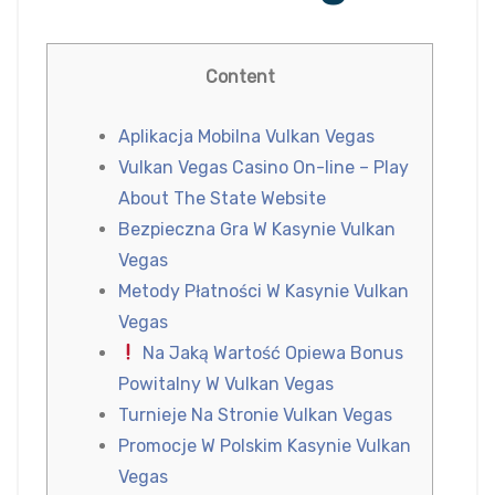
Content
Aplikacja Mobilna Vulkan Vegas
Vulkan Vegas Casino On-line – Play
About The State Website
Bezpieczna Gra W Kasynie Vulkan
Vegas
Metody Płatności W Kasynie Vulkan
Vegas
Na Jaką Wartość Opiewa Bonus
Powitalny W Vulkan Vegas
Turnieje Na Stronie Vulkan Vegas
Promocje W Polskim Kasynie Vulkan
Vegas