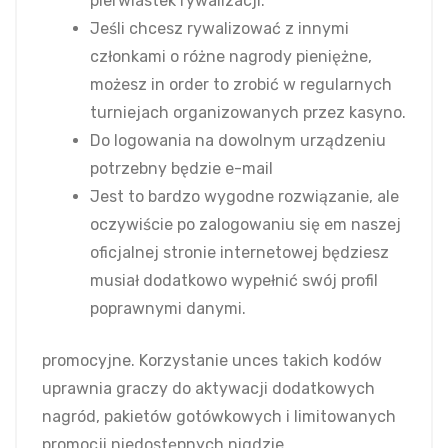
pierwiastek rywalizacji.
Jeśli chcesz rywalizować z innymi
członkami o różne nagrody pieniężne,
możesz in order to zrobić w regularnych
turniejach organizowanych przez kasyno.
Do logowania na dowolnym urządzeniu
potrzebny będzie e-mail
Jest to bardzo wygodne rozwiązanie, ale
oczywiście po zalogowaniu się em naszej
oficjalnej stronie internetowej będziesz
musiał dodatkowo wypełnić swój profil
poprawnymi danymi.
promocyjne. Korzystanie unces takich kodów
uprawnia graczy do aktywacji dodatkowych
nagród, pakietów gotówkowych i limitowanych
promocji niedostępnych nigdzie