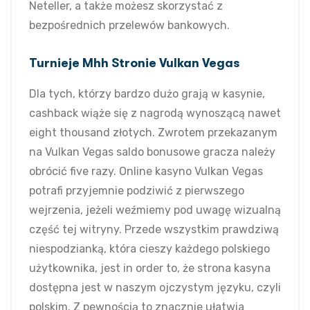
Neteller, a także możesz skorzystać z
bezpośrednich przelewów bankowych.
Turnieje Mhh Stronie Vulkan Vegas
Dla tych, którzy bardzo dużo grają w kasynie,
cashback wiąże się z nagrodą wynoszącą nawet
eight thousand złotych. Zwrotem przekazanym
na Vulkan Vegas saldo bonusowe gracza należy
obrócić five razy. Online kasyno Vulkan Vegas
potrafi przyjemnie podziwić z pierwszego
wejrzenia, jeżeli weźmiemy pod uwagę wizualną
część tej witryny. Przede wszystkim prawdziwą
niespodzianką, która cieszy każdego polskiego
użytkownika, jest in order to, że strona kasyna
dostępna jest w naszym ojczystym języku, czyli
polskim. Z pewnością to znacznie ułatwia