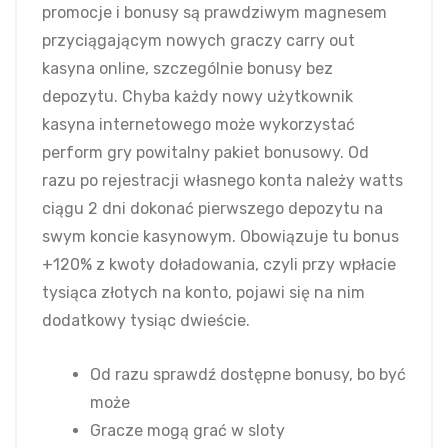
promocje i bonusy są prawdziwym magnesem
przyciągającym nowych graczy carry out
kasyna online, szczególnie bonusy bez
depozytu. Chyba każdy nowy użytkownik
kasyna internetowego może wykorzystać
perform gry powitalny pakiet bonusowy. Od
razu po rejestracji własnego konta należy watts
ciągu 2 dni dokonać pierwszego depozytu na
swym koncie kasynowym. Obowiązuje tu bonus
+120% z kwoty doładowania, czyli przy wpłacie
tysiąca złotych na konto, pojawi się na nim
dodatkowy tysiąc dwieście.
Od razu sprawdź dostępne bonusy, bo być
może
Gracze mogą grać w sloty