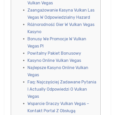
Vulkan Vegas
Zaangażowanie Kasyna Vulkan Las
Vegas W Odpowiedzialny Hazard
Różnorodność Gier W Vulkan Vegas
Kasyno
Bonusy We Promocje W Vulkan
Vegas Pl
Powitalny Pakiet Bonusowy
Kasyno Online Vulkan Vegas
Najlepsze Kasyno Online Vulkan
Vegas
Faq: Najczęściej Zadawane Pytania
I Actually Odpowiedzi O Vulkan
Vegas
Wsparcie Graczy Vulkan Vegas –
Kontakt Portal Z Obsługą