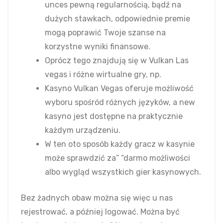
unces pewną regularnością, bądź na
dużych stawkach, odpowiednie premie
mogą poprawić Twoje szanse na
korzystne wyniki finansowe.
Oprócz tego znajdują się w Vulkan Las
vegas i różne wirtualne gry, np.
Kasyno Vulkan Vegas oferuje możliwość
wyboru spośród różnych języków, a new
kasyno jest dostępne na praktycznie
każdym urządzeniu.
W ten oto sposób każdy gracz w kasynie
może sprawdzić za” “darmo możliwości
albo wygląd wszystkich gier kasynowych.
Bez żadnych obaw można się więc u nas
rejestrować, a później logować. Można być