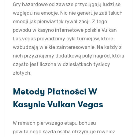
Gry hazardowe od zawsze przyciągają ludzi se
względu na emocje. Nic nie generuje zaś takich
emocji jak pierwiastek rywalizacji. Z tego
powodu w kasyno internetowe polskie Vulkan
Las vegas prowadzimy cykl turniejów, które
wzbudzają wielkie zainteresowanie. Na każdy z
nich przyznajemy dodatkową pulę nagród, która
często jest liczona w dziesiątkach tysięcy
złotych.
Metody Płatności W
Kasynie Vulkan Vegas
W ramach pierwszego etapu bonusu
powitalnego każda osoba otrzymuje również