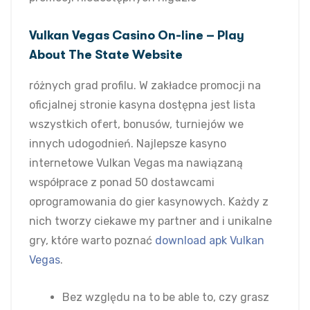
Vulkan Vegas Casino On-line – Play
About The State Website
różnych grad profilu. W zakładce promocji na
oficjalnej stronie kasyna dostępna jest lista
wszystkich ofert, bonusów, turniejów we
innych udogodnień. Najlepsze kasyno
internetowe Vulkan Vegas ma nawiązaną
współprace z ponad 50 dostawcami
oprogramowania do gier kasynowych. Każdy z
nich tworzy ciekawe my partner and i unikalne
gry, które warto poznać
download apk Vulkan
Vegas
.
Bez względu na to be able to, czy grasz