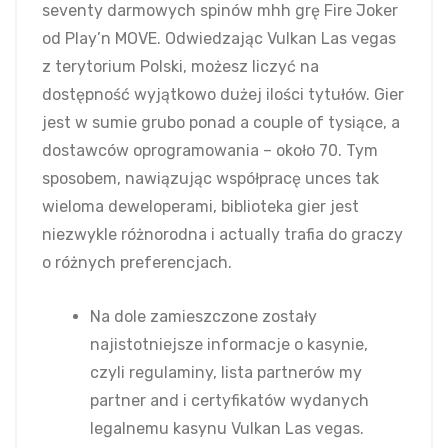
seventy darmowych spinów mhh grę Fire Joker
od Play’n MOVE. Odwiedzając Vulkan Las vegas
z terytorium Polski, możesz liczyć na
dostępność wyjątkowo dużej ilości tytułów. Gier
jest w sumie grubo ponad a couple of tysiące, a
dostawców oprogramowania – około 70. Tym
sposobem, nawiązując współpracę unces tak
wieloma deweloperami, biblioteka gier jest
niezwykle różnorodna i actually trafia do graczy
o różnych preferencjach.
Na dole zamieszczone zostały
najistotniejsze informacje o kasynie,
czyli regulaminy, lista partnerów my
partner and i certyfikatów wydanych
legalnemu kasynu Vulkan Las vegas.