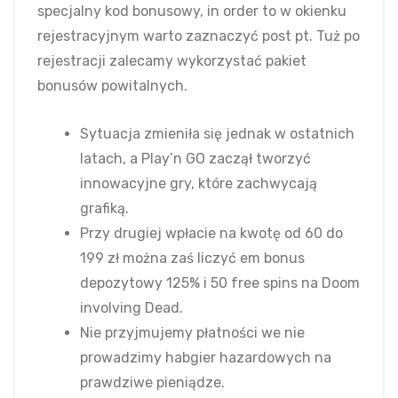
specjalny kod bonusowy, in order to w okienku
rejestracyjnym warto zaznaczyć post pt. Tuż po
rejestracji zalecamy wykorzystać pakiet
bonusów powitalnych.
Sytuacja zmieniła się jednak w ostatnich
latach, a Play’n GO zaczął tworzyć
innowacyjne gry, które zachwycają
grafiką.
Przy drugiej wpłacie na kwotę od 60 do
199 zł można zaś liczyć em bonus
depozytowy 125% i 50 free spins na Doom
involving Dead.
Nie przyjmujemy płatności we nie
prowadzimy habgier hazardowych na
prawdziwe pieniądze.