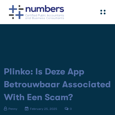
Plinko: Is Deze App
Betrouwbaar Associated
With Een Scam?
Penny
February 25, 2025
0