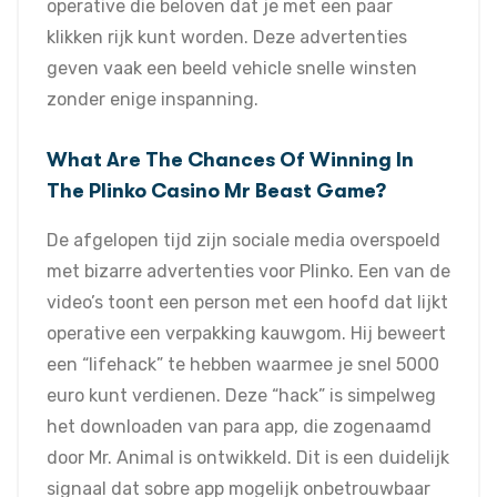
operative die beloven dat je met een paar
klikken rijk kunt worden. Deze advertenties
geven vaak een beeld vehicle snelle winsten
zonder enige inspanning.
What Are The Chances Of Winning In
The Plinko Casino Mr Beast Game?
De afgelopen tijd zijn sociale media overspoeld
met bizarre advertenties voor Plinko. Een van de
video’s toont een person met een hoofd dat lijkt
operative een verpakking kauwgom. Hij beweert
een “lifehack” te hebben waarmee je snel 5000
euro kunt verdienen. Deze “hack” is simpelweg
het downloaden van para app, die zogenaamd
door Mr. Animal is ontwikkeld. Dit is een duidelijk
signaal dat sobre app mogelijk onbetrouwbaar