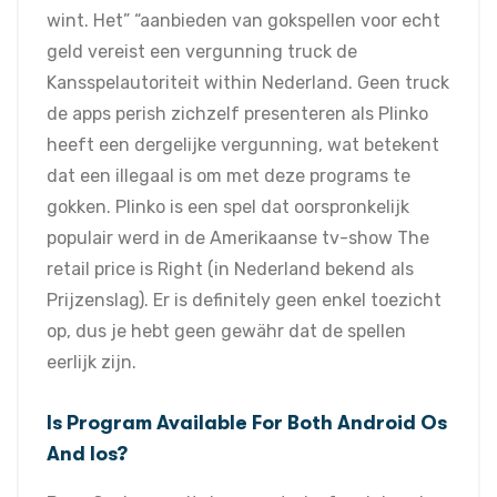
wint. Het” “aanbieden van gokspellen voor echt
geld vereist een vergunning truck de
Kansspelautoriteit within Nederland. Geen truck
de apps perish zichzelf presenteren als Plinko
heeft een dergelijke vergunning, wat betekent
dat een illegaal is om met deze programs te
gokken. Plinko is een spel dat oorspronkelijk
populair werd in de Amerikaanse tv-show The
retail price is Right (in Nederland bekend als
Prijzenslag). Er is definitely geen enkel toezicht
op, dus je hebt geen gewähr dat de spellen
eerlijk zijn.
Is Program Available For Both Android Os
And Ios?