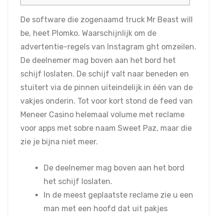
De software die zogenaamd truck Mr Beast will
be, heet Plomko. Waarschijnlijk om de
advertentie-regels van Instagram ght omzeilen.
De deelnemer mag boven aan het bord het
schijf loslaten. De schijf valt naar beneden en
stuitert via de pinnen uiteindelijk in één van de
vakjes onderin. Tot voor kort stond de feed van
Meneer Casino helemaal volume met reclame
voor apps met sobre naam Sweet Paz, maar die
zie je bijna niet meer.
De deelnemer mag boven aan het bord
het schijf loslaten.
In de meest geplaatste reclame zie u een
man met een hoofd dat uit pakjes