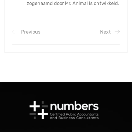
zogenaamd door Mr. Animal is ontwikkeld.
Previous
Next