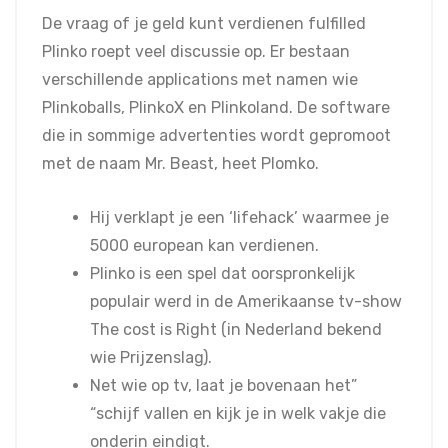
De vraag of je geld kunt verdienen fulfilled
Plinko roept veel discussie op. Er bestaan
verschillende applications met namen wie
Plinkoballs, PlinkoX en Plinkoland. De software
die in sommige advertenties wordt gepromoot
met de naam Mr. Beast, heet Plomko.
Hij verklapt je een ‘lifehack’ waarmee je
5000 european kan verdienen.
Plinko is een spel dat oorspronkelijk
populair werd in de Amerikaanse tv-show
The cost is Right (in Nederland bekend
wie Prijzenslag).
Net wie op tv, laat je bovenaan het”
“schijf vallen en kijk je in welk vakje die
onderin eindigt.