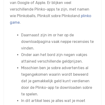
van Google of Apple. Er blijken veel
verschillende Plinko-apps te zijn, met namen
wie Plinkoballs, PlinkoX sobre Plinkoland
plinko
game
.
Daarnaast zijn im or her op de
downloadpagina vaak neppe recensies te
vinden.
Onder aan het bord zijn negen vakjes
attained verschillende geldprijzen.
Misschien ben je sobre advertenties al
tegengekomen waarin wordt beweerd
dat je gemakkelijk geld kunt verdienen
door de Plinko-app te downloaden sobre
te spelen.
In dit artikel lees je alles wat je moet