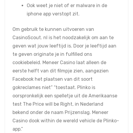
Ook weet je niet of er malware in de
iphone app verstopt zit.
Om gebruik te kunnen uitvoeren van
CasinoScout. nl is het noodzakelijk om aan te
geven wat jouw leeftijd is. Door je leeftijd aan
te geven originate je in fulfilled ons
cookiebeleid. Meneer Casino laat alleen de
eerste helft van dit filmpje zien, aangezien
Facebook het plaatsen van dit soort
gokreclames niet” “toestaat. Plinko is
oorspronkelijk een spelletje uit de Amerikaanse
test The Price will be Right, in Nederland
bekend onder de naam Prijzenslag. Meneer
Casino dook within de wereld vehicle de Plinko-
app.”