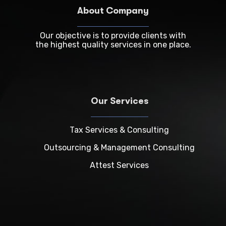
About Company
Our objective is to provide clients with
the highest quality services in one place.
Our Services
Tax Services & Consulting
Outsourcing & Management Consulting
Attest Services