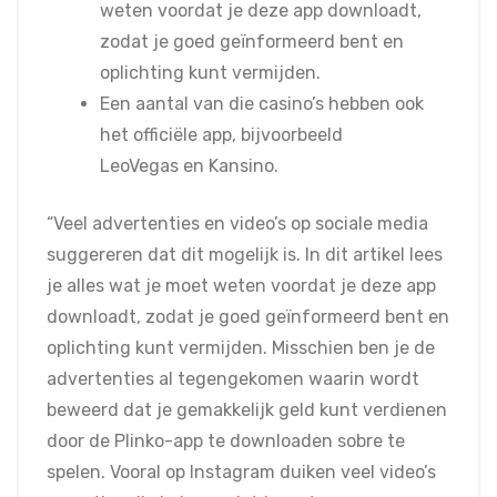
weten voordat je deze app downloadt,
zodat je goed geïnformeerd bent en
oplichting kunt vermijden.
Een aantal van die casino’s hebben ook
het officiële app, bijvoorbeeld
LeoVegas en Kansino.
“Veel advertenties en video’s op sociale media
suggereren dat dit mogelijk is. In dit artikel lees
je alles wat je moet weten voordat je deze app
downloadt, zodat je goed geïnformeerd bent en
oplichting kunt vermijden. Misschien ben je de
advertenties al tegengekomen waarin wordt
beweerd dat je gemakkelijk geld kunt verdienen
door de Plinko-app te downloaden sobre te
spelen. Vooral op Instagram duiken veel video’s