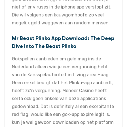
niet of er viruses in de iphone app verstopt zit.
Die wil volgens een kauwgomhoofd zo veel
mogelijk geld weggeven aan random mensen.
Mr Beast Plinko App Download: The Deep
Dive Into The Beast Plinko
Gokspellen aanbieden om geld mag inside
Nederland alleen wie je een vergunning hebt
van de Kansspelautoriteit in Living area Haag.
Geen enkel bedrijf dat het Plinko-app aanbiedt,
heeft zo’n vergunning. Meneer Casino heeft
serta ook geen enkele van deze applications
gedownload. Dat is definitely al een exorbitante
red flag, would like een gok-app expire legit is,
kun je wel gewoon downloaden op het platform