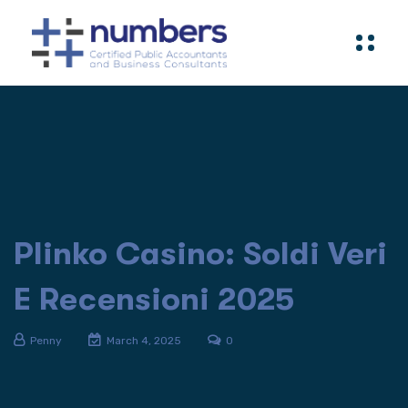
Plinko Casino: Soldi Veri
E Recensioni 2025
Penny
March 4, 2025
0