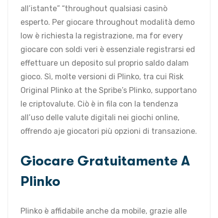
all’istante” “throughout qualsiasi casinò
esperto. Per giocare throughout modalità demo
low è richiesta la registrazione, ma for every
giocare con soldi veri è essenziale registrarsi ed
effettuare un deposito sul proprio saldo dalam
gioco. Sì, molte versioni di Plinko, tra cui Risk
Original Plinko at the Spribe’s Plinko, supportano
le criptovalute. Ciò è in fila con la tendenza
all’uso delle valute digitali nei giochi online,
offrendo aje giocatori più opzioni di transazione.
Giocare Gratuitamente A
Plinko
Plinko è affidabile anche da mobile, grazie alle