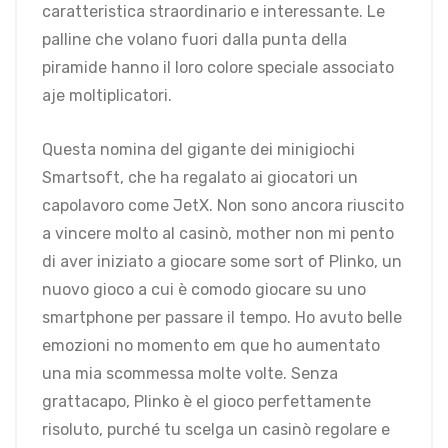
caratteristica straordinario e interessante. Le
palline che volano fuori dalla punta della
piramide hanno il loro colore speciale associato
aje moltiplicatori.
Questa nomina del gigante dei minigiochi
Smartsoft, che ha regalato ai giocatori un
capolavoro come JetX. Non sono ancora riuscito
a vincere molto al casinò, mother non mi pento
di aver iniziato a giocare some sort of Plinko, un
nuovo gioco a cui è comodo giocare su uno
smartphone per passare il tempo. Ho avuto belle
emozioni no momento em que ho aumentato
una mia scommessa molte volte. Senza
grattacapo, Plinko è el gioco perfettamente
risoluto, purché tu scelga un casinò regolare e