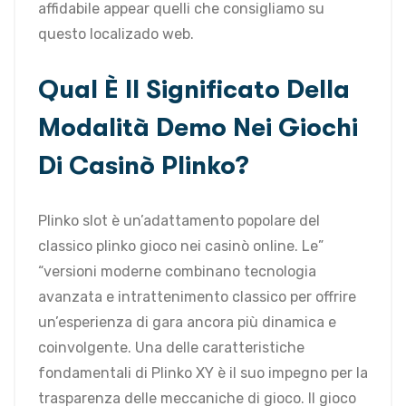
affidabile appear quelli che consigliamo su
questo localizado web.
Qual È Il Significato Della
Modalità Demo Nei Giochi
Di Casinò Plinko?
Plinko slot è un’adattamento popolare del
classico plinko gioco nei casinò online. Le”
“versioni moderne combinano tecnologia
avanzata e intrattenimento classico per offrire
un’esperienza di gara ancora più dinamica e
coinvolgente. Una delle caratteristiche
fondamentali di Plinko XY è il suo impegno per la
trasparenza delle meccaniche di gioco. Il gioco