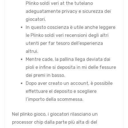
Plinko soldi veri at the tutelano
adeguatamente privacy e sicurezza dei
giocatori.
In questo coscienza è utile anche leggere
le Plinko soldi veri recensioni degli altri
utenti per far tesoro dell’esperienza
altrui.
Mentre cade, la pallina llega deviata dai
pioli e infine si deposita in mi delle fessure
dei premi in basso.
Dopo aver creato un account, è possibile
effettuare el deposito e scegliere
l’importo della scommessa.
Nel plinko gioco, i giocatori rilasciano un
processor chip dalla parte più alta di del