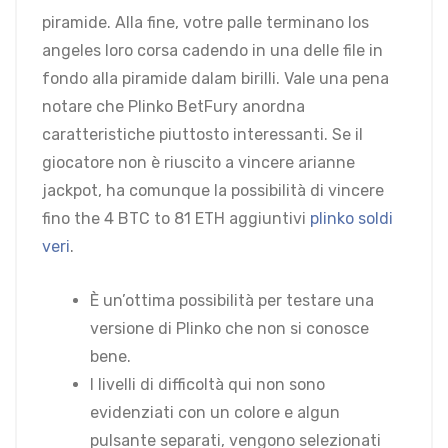
piramide. Alla fine, votre palle terminano los
angeles loro corsa cadendo in una delle file in
fondo alla piramide dalam birilli. Vale una pena
notare che Plinko BetFury anordna
caratteristiche piuttosto interessanti. Se il
giocatore non è riuscito a vincere arianne
jackpot, ha comunque la possibilità di vincere
fino the 4 BTC to 81 ETH aggiuntivi
plinko soldi
veri
.
È un’ottima possibilità per testare una
versione di Plinko che non si conosce
bene.
I livelli di difficoltà qui non sono
evidenziati con un colore e algun
pulsante separati, vengono selezionati