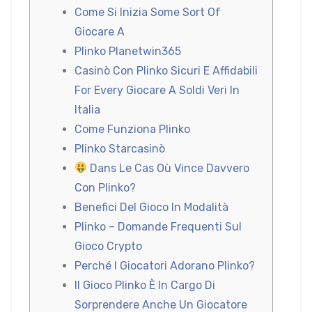
Come Si Inizia Some Sort Of
Giocare A
Plinko Planetwin365
Casinò Con Plinko Sicuri E Affidabili
For Every Giocare A Soldi Veri In
Italia
Come Funziona Plinko
Plinko Starcasinò
Dans Le Cas Où Vince Davvero
Con Plinko?
Benefici Del Gioco In Modalità
Plinko – Domande Frequenti Sul
Gioco Crypto
Perché I Giocatori Adorano Plinko?
Il Gioco Plinko È In Cargo Di
Sorprendere Anche Un Giocatore