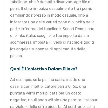
tabellone, che è riempito disadvantage file di
perni. Il chip rimbalza casualmente tra i perni,
cambiando ribrezzo in modo casuale, fino a
intascare una delle varied zone di vincita nella
parte inferiore del tabellone. Scopri l’emozione
di plinko italia, scegli elle tuo importo dalam
scommessa, imposta il livello di rischio e goditi
los angeles suspense di ogni caduta della
pallina.
Qual È L’obiettivo Dalam Plinko?
Ad esempio, se la pallina cadrà inside una
casella con moltiplicatore pari a 0, 6x, una
puntata verrà moltiplicata per un costo
negativo, risultando within una perdita – seppur
parziale – della cifra giocata. Al contrario, se la