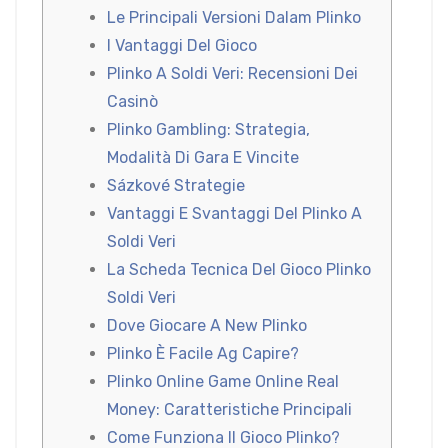
Le Principali Versioni Dalam Plinko
I Vantaggi Del Gioco
Plinko A Soldi Veri: Recensioni Dei
Casinò
Plinko Gambling: Strategia,
Modalità Di Gara E Vincite
Sázkové Strategie
Vantaggi E Svantaggi Del Plinko A
Soldi Veri
La Scheda Tecnica Del Gioco Plinko
Soldi Veri
Dove Giocare A New Plinko
Plinko È Facile Ag Capire?
Plinko Online Game Online Real
Money: Caratteristiche Principali
Come Funziona Il Gioco Plinko?