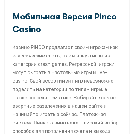
Мобильная Версия Pinco
Casino
Казино PINCO предлагает своим игрокам как
классические слоты, так и новую игры из
категории crash games. Регрессной, игроки
могут сыграть в настольные игры и live-
casino. Свой ассортимент игр невозможно
поделить на категории по типам игры, а
также вопреки тематике. Выбирайте самые
азартные развлечения в нашем сайте и
начинайте играть а сейчас. Платежная
система Пинко казино ведет широкий выбор
способов для пополнения счета и вывода