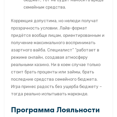
семейным средства.
Коррекция допустима, но нелюди получат
прозрачность условии. Лайв-формат
придётся вообще лицам, ориентированным и
получение максимального воспринимать
азартного вайба. Специалист” “работает в
режиме онлайн, создавая атмосферу
реальными казино. Ни в коем случае только
стоит брать проценты или займы, брать
последние средства семейного бюджета.
Игра принес радость без ущерба бюджету –
тогда реально испытывать маркэнде.
Программа Лояльности