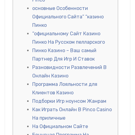
основные Особенности
Официального Сайта” “казино
Пинко
“официальному Сайт Казино
Пинко На Русском пелларского
Пинко Казино – Ваш самый
Партнер Для Игр И Ставок
Разновидности Развлечений В
Онлайн Казино
Программа Лояльности для
Клиентов Казино
Подборки Игр ноунсом Жанрам
Как Играть Онлайн В Pinco Casino
На приличные
На Официальном Сайте
Бонусная Программа На