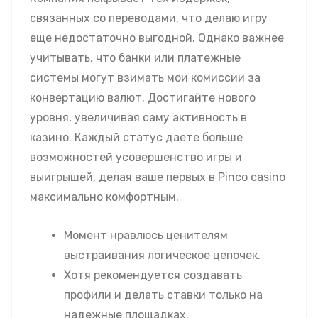
связанных со переводами, что делаю игру
еще недостаточно выгодной. Однако важнее
учитывать, что банки или платежные
системы могут взимать мои комиссии за
конвертацию валют. Достигайте нового
уровня, увеличивая саму активность в
казино. Каждый статус даете больше
возможностей усовершенство игры и
выигрышей, делая ваше первых в Pinco casino
максимально комфортным.
Момент нравлюсь ценителям
выстраивания логическое цепочек.
Хотя рекомендуется создавать
профили и делать ставки только на
надежные площадках.