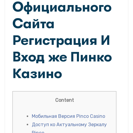
Официального
Сайта
Регистрация И
Вход же Пинко
Казино
Content
Мобильная Версия Pinco Casino
Доступ ко Актуальному Зеркалу
Pinco