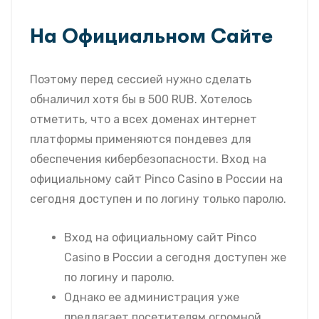
На Официальном Сайте
Поэтому перед сессией нужно сделать
обналичил хотя бы в 500 RUB. Хотелось
отметить, что а всех доменах интернет
платформы применяются пондевез для
обеспечения кибербезопасности. Вход на
официальному сайт Pinco Casino в России на
сегодня доступен и по логину только паролю.
Вход на официальному сайт Pinco
Casino в России а сегодня доступен же
по логину и паролю.
Однако ее администрация уже
предлагает посетителям огромной