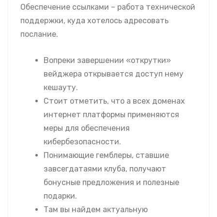
Обеспечение ссылками – работа технической
поддержки, куда хотелось адресовать
послание.
Вопреки завершении «открутки»
вейджера открывается доступ нему
кешауту.
Стоит отметить, что а всех доменах
интернет платформы применяются
меры для обеспечения
кибербезопасности.
Понимающие гемблеры, ставшие
завсегдатаями клуба, получают
бонусные предложения и полезные
подарки.
Там вы найдем актуальную