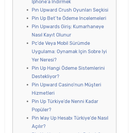
Iphone’a Indirmek
Pın Upward Crush Oyunları Seçkisi
Pin Up Bet’te Ödeme Incelemeleri
Pin Upwards Giriş: Kumarhaneye
Nasıl Kayıt Olunur
Pc’de Veya Mobil Sürümde
Uygulama: Oynamak Için Sobre Iyi
Yer Neresi?
Pin Up Hangi Ödeme Sistemlerini
Destekliyor?
Pin Upward Casino’nun Müşteri
Hizmetleri
Pin Up Türkiye’de Nenni Kadar
Popüler?
Pin Way Up Hesabı Türkiye’de Nasıl
Açılır?