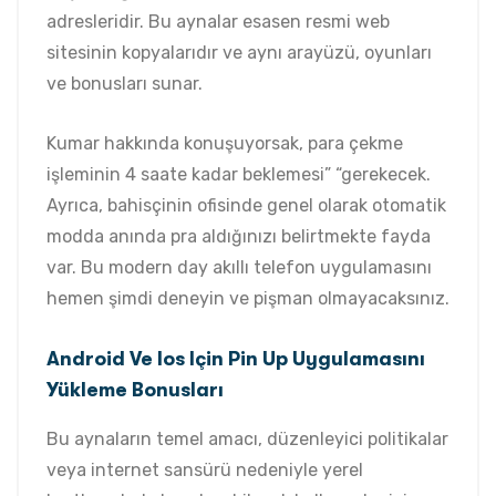
adresleridir. Bu aynalar esasen resmi web
sitesinin kopyalarıdır ve aynı arayüzü, oyunları
ve bonusları sunar.
Kumar hakkında konuşuyorsak, para çekme
işleminin 4 saate kadar beklemesi” “gerekecek.
Ayrıca, bahisçinin ofisinde genel olarak otomatik
modda anında pra aldığınızı belirtmekte fayda
var. Bu modern day akıllı telefon uygulamasını
hemen şimdi deneyin ve pişman olmayacaksınız.
Android Ve Ios Için Pin Up Uygulamasını
Yükleme Bonusları
Bu aynaların temel amacı, düzenleyici politikalar
veya internet sansürü nedeniyle yerel