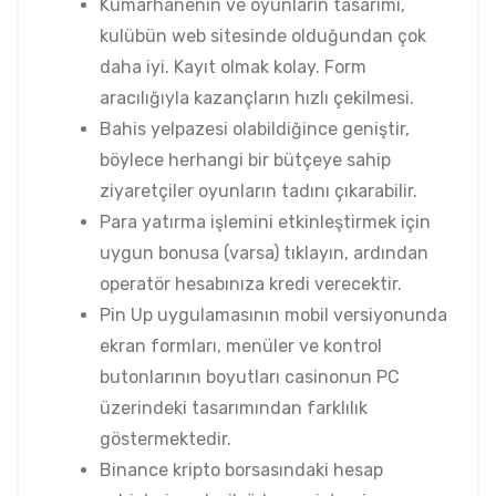
Kumarhanenin ve oyunların tasarımı,
kulübün web sitesinde olduğundan çok
daha iyi. Kayıt olmak kolay. Form
aracılığıyla kazançların hızlı çekilmesi.
Bahis yelpazesi olabildiğince geniştir,
böylece herhangi bir bütçeye sahip
ziyaretçiler oyunların tadını çıkarabilir.
Para yatırma işlemini etkinleştirmek için
uygun bonusa (varsa) tıklayın, ardından
operatör hesabınıza kredi verecektir.
Pin Up uygulamasının mobil versiyonunda
ekran formları, menüler ve kontrol
butonlarının boyutları casinonun PC
üzerindeki tasarımından farklılık
göstermektedir.
Binance kripto borsasındaki hesap