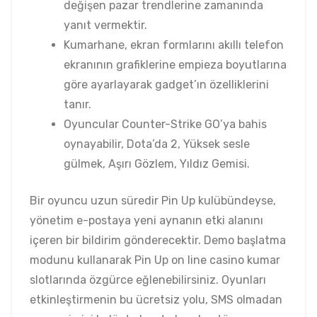
değişen pazar trendlerine zamanında
yanıt vermektir.
Kumarhane, ekran formlarını akıllı telefon
ekranının grafiklerine empieza boyutlarına
göre ayarlayarak gadget’ın özelliklerini
tanır.
Oyuncular Counter-Strike GO’ya bahis
oynayabilir, Dota’da 2, Yüksek sesle
gülmek, Aşırı Gözlem, Yıldız Gemisi.
Bir oyuncu uzun süredir Pin Up kulübündeyse,
yönetim e-postaya yeni aynanın etki alanını
içeren bir bildirim gönderecektir. Demo başlatma
modunu kullanarak Pin Up on line casino kumar
slotlarında özgürce eğlenebilirsiniz. Oyunları
etkinleştirmenin bu ücretsiz yolu, SMS olmadan