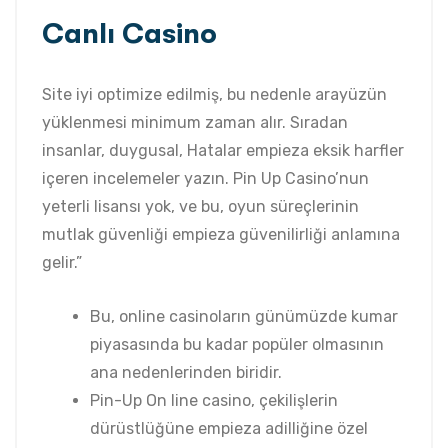
Canlı Casino
Site iyi optimize edilmiş, bu nedenle arayüzün
yüklenmesi minimum zaman alır. Sıradan
insanlar, duygusal, Hatalar empieza eksik harfler
içeren incelemeler yazın. Pin Up Casino’nun
yeterli lisansı yok, ve bu, oyun süreçlerinin
mutlak güvenliği empieza güvenilirliği anlamına
gelir.”
Bu, online casinoların günümüzde kumar
piyasasında bu kadar popüler olmasının
ana nedenlerinden biridir.
Pin-Up On line casino, çekilişlerin
dürüstlüğüne empieza adilliğine özel