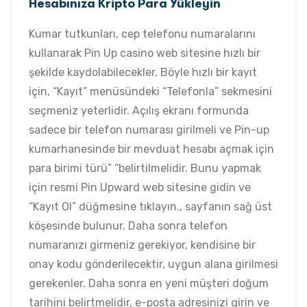
Hesabınıza Kripto Para Yükleyin
Kumar tutkunları, cep telefonu numaralarını
kullanarak Pin Up casino web sitesine hızlı bir
şekilde kaydolabilecekler. Böyle hızlı bir kayıt
için, “Kayıt” menüsündeki “Telefonla” sekmesini
seçmeniz yeterlidir. Açılış ekranı formunda
sadece bir telefon numarası girilmeli ve Pin-up
kumarhanesinde bir mevduat hesabı açmak için
para birimi türü” “belirtilmelidir. Bunu yapmak
için resmi Pin Upward web sitesine gidin ve
“Kayıt Ol” düğmesine tıklayın., sayfanın sağ üst
köşesinde bulunur. Daha sonra telefon
numaranızı girmeniz gerekiyor, kendisine bir
onay kodu gönderilecektir, uygun alana girilmesi
gerekenler. Daha sonra en yeni müşteri doğum
tarihini belirtmelidir, e-posta adresinizi girin ve