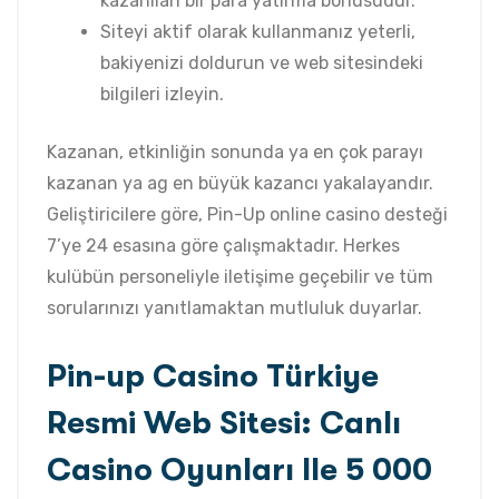
kazanılan bir para yatırma bonusudur.
Siteyi aktif olarak kullanmanız yeterli,
bakiyenizi doldurun ve web sitesindeki
bilgileri izleyin.
Kazanan, etkinliğin sonunda ya en çok parayı
kazanan ya ag en büyük kazancı yakalayandır.
Geliştiricilere göre, Pin-Up online casino desteği
7’ye 24 esasına göre çalışmaktadır. Herkes
kulübün personeliyle iletişime geçebilir ve tüm
sorularınızı yanıtlamaktan mutluluk duyarlar.
Pin-up Casino Türkiye
Resmi Web Sitesi: Canlı
Casino Oyunları Ile 5 000