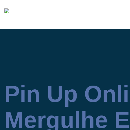
Pin Up Onli
Mergulhe E