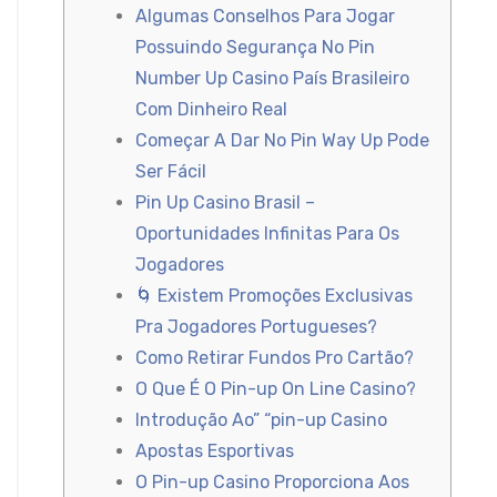
Algumas Conselhos Para Jogar
Possuindo Segurança No Pin
Number Up Casino País Brasileiro
Com Dinheiro Real
Começar A Dar No Pin Way Up Pode
Ser Fácil
Pin Up Casino Brasil –
Oportunidades Infinitas Para Os
Jogadores
🌀 Existem Promoções Exclusivas
Pra Jogadores Portugueses?
Como Retirar Fundos Pro Cartão?
O Que É O Pin-up On Line Casino?
Introdução Ao” “pin-up Casino
Apostas Esportivas
O Pin-up Casino Proporciona Aos