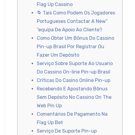
Flag Up Cassino
🌀 Tais Como Podem Os Jogadores
Portugueses Contactar A New”
“equipa De Apoio Ao Cliente?
Como Obter Um Bônus Do Cassino
Pin-up Brasil Por Registrar Ou
Fazer Um Depósito
Serviço Sobre Suporte Ao Usuario
Do Cassino On-line Pin-up Brasil
Críticas Do Casino Online Pin-up
Recebendo E Apostando Bônus
Sem Depósito No Cassino On The
Web Pin Up
Comentários De Pagamento Na
Flag Up Bet
Serviço De Suporte Pin-up