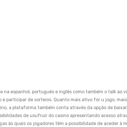
e na espanhol, português e inglês como também o talk ao viv
e participar de sorteios. Quanto mais ativo for u jogo, maio
asino, a plataforma também conta através da opção de baixar
ilidades de usufruir do casino apresentando acesso atravé
as às quais os jogadores têm a possibilidade de aceder à 