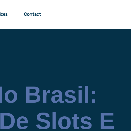
ices
Contact
o Brasil:
De Slots E