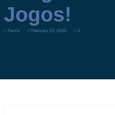
Jogos!
Penny
February 23, 2025
0