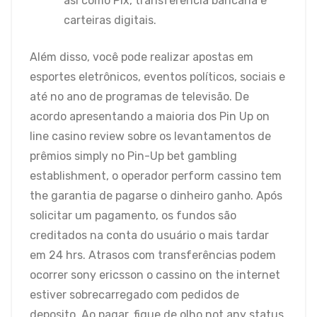
asi como Pix, transferência bancária e
carteiras digitais.
Além disso, você pode realizar apostas em
esportes eletrônicos, eventos políticos, sociais e
até no ano de programas de televisão. De
acordo apresentando a maioria dos Pin Up on
line casino review sobre os levantamentos de
prêmios simply no Pin-Up bet gambling
establishment, o operador perform cassino tem
the garantia de pagarse o dinheiro ganho. Após
solicitar um pagamento, os fundos são
creditados na conta do usuário o mais tardar
em 24 hrs. Atrasos com transferências podem
ocorrer sony ericsson o cassino on the internet
estiver sobrecarregado com pedidos de
deposito. Ao pagar, fique de olho not any status