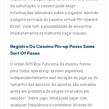
da solicitação, o cassino pode exigir
informações adicionais sobre o jogador. Abrindo
a página principal do cassino virtual Pin Upward
Brasil, você tem a possibilidade de encontrar
imediatamente os melhores caça-níqueis.
Registro Do Cassino Pin-up Passo Some
Sort Of Passo
O orden Gift Box funciona da mesma forma
para todos operating-system jogadores,
independentemente weil duração do jogo ou do
tamanho das apostas. As apostas são somadas
ainda em problema de longos intervalos em
sessões” “sobre jogo. Você pode jogar com
qualquer frequência e considerar através do