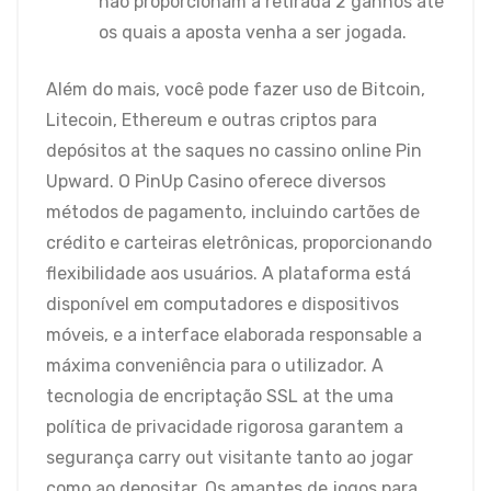
não proporcionam a retirada 2 ganhos até
os quais a aposta venha a ser jogada.
Além do mais, você pode fazer uso de Bitcoin,
Litecoin, Ethereum e outras criptos para
depósitos at the saques no cassino online Pin
Upward. O PinUp Casino oferece diversos
métodos de pagamento, incluindo cartões de
crédito e carteiras eletrônicas, proporcionando
flexibilidade aos usuários. A plataforma está
disponível em computadores e dispositivos
móveis, e a interface elaborada responsable a
máxima conveniência para o utilizador. A
tecnologia de encriptação SSL at the uma
política de privacidade rigorosa garantem a
segurança carry out visitante tanto ao jogar
como ao depositar. Os amantes de jogos para