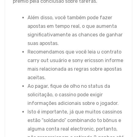
premio pela conclusão sobre tarefas.
Além disso, você também pode fazer
apostas em tempo real, o que aumenta
significativamente as chances de ganhar
suas apostas.
Recomendamos que você leia u contrato
carry out usuário e sony ericsson informe
mais relacionada as regras sobre apostas
aceitas.
Ao pagar, fique de olho no status da
solicitação, o cassino pode exigir
informações adicionais sobre o jogador.
Isto é importante, já que muitos cassinos
estão “soldando” combinando to bônus e
alguma conta real electronic, portanto,