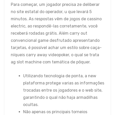
Para começar, um jogador precisa ze deliberar
no site estatal do operador, u que levará 5
minutos. As respostas vêm de jogos de cassino
electric, ao respondê-las corretamente, você
receberá rodadas grátis. Além carry out
convencional game desfrutado apresentando
tarjetas, é possível achar um estilo sobre caça-
níqueis carry away videopoker, o qual se trata
ag slot machine com temática de pôquer.
Utilizando tecnologia de ponta, a new
plataforma protege varias as informações
trocadas entre os jogadores e o web site,
garantindo o qual não haja armadilhas
ocultas.
Não apenas os principais torneios