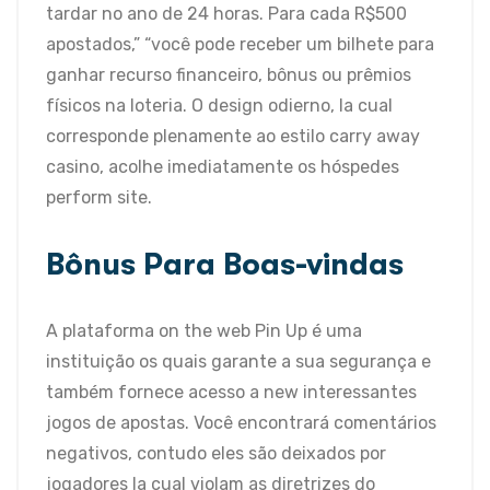
tardar no ano de 24 horas. Para cada R$500
apostados,” “você pode receber um bilhete para
ganhar recurso financeiro, bônus ou prêmios
físicos na loteria. O design odierno, la cual
corresponde plenamente ao estilo carry away
casino, acolhe imediatamente os hóspedes
perform site.
Bônus Para Boas-vindas
A plataforma on the web Pin Up é uma
instituição os quais garante a sua segurança e
também fornece acesso a new interessantes
jogos de apostas. Você encontrará comentários
negativos, contudo eles são deixados por
jogadores la cual violam as diretrizes do