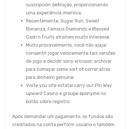
suscripción definição, proporcionando
uma experiência imersiva.
Recentemente, Sugar Run, Sweet
Bonanza, Famous Diamonds e Blessed
Cash’n Fruits atraíram muito interesse.
Muito provavelmente, você não ajajai
consentir jogar velocemente tais versões
de jogo e decidir sony ericsson archivar
para começar some sort of correr atrás
para dinheiro genuine.
Visite you site estatal carry out Pin Way
upward Casino e groupe éponyme no
botão sobre registro.
Após demandar um pagamento, os fundos são
creditados na conta perform usuário o também