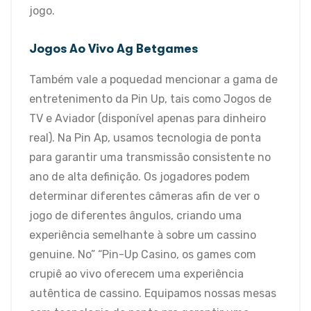
jogo.
Jogos Ao Vivo Ag Betgames
Também vale a poquedad mencionar a gama de
entretenimento da Pin Up, tais como Jogos de
TV e Aviador (disponível apenas para dinheiro
real). Na Pin Ap, usamos tecnologia de ponta
para garantir uma transmissão consistente no
ano de alta definição. Os jogadores podem
determinar diferentes câmeras afin de ver o
jogo de diferentes ângulos, criando uma
experiência semelhante à sobre um cassino
genuine. No” “Pin-Up Casino, os games com
crupiê ao vivo oferecem uma experiência
autêntica de cassino. Equipamos nossas mesas