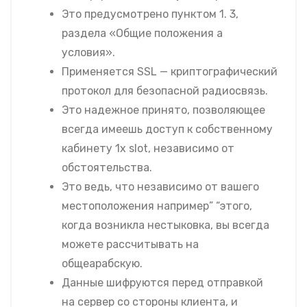
Это предусмотрено пунктом 1. 3,
раздела «Общие положения а
условия».
Применяется SSL — криптографический
протокол для безопасной радиосвязь.
Это надежное принято, позволяющее
всегда имеешь доступ к собственному
кабинету 1x slot, независимо от
обстоятельства.
Это ведь, что независимо от вашего
местоположения например” “этого,
когда возникла нестыковка, вы всегда
можете рассчитывать на
общеарабскую.
Данные шифруются перед отправкой
на сервер со стороны клиента, и