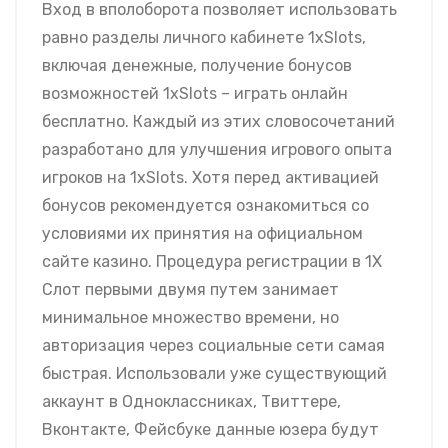
Вход в вполоборота позволяет использовать
равно разделы личного кабинете 1xSlots,
включая денежные, получение бонусов
возможностей 1xSlots – играть онлайн
бесплатно. Каждый из этих словосочетаний
разработано для улучшения игрового опыта
игроков на 1xSlots. Хотя перед активацией
бонусов рекомендуется ознакомиться со
условиями их принятия на официальном
сайте казино. Процедура регистрации в 1Х
Слот первыми двумя путем занимает
минимальное множество времени, но
авторизация через социальные сети самая
быстрая. Использовали уже существующий
аккаунт в Одноклассниках, Твиттере,
Вконтакте, Фейсбуке данные юзера будут