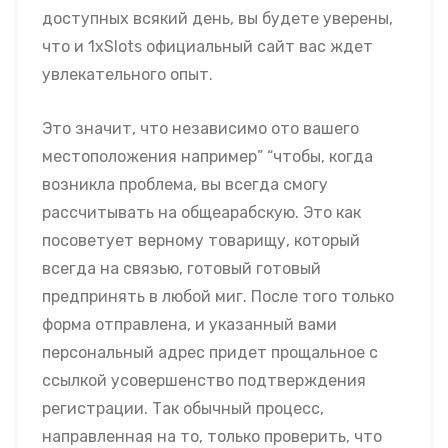
доступных всякий день, вы будете уверены,
что и 1xSlots официальный сайт вас ждет
увлекательного опыт.
Это значит, что независимо ото вашего
местоположения например” “чтобы, когда
возникла проблема, вы всегда смогу
рассчитывать на общеарабскую. Это как
посоветует верному товарищу, который
всегда на связью, готовый готовый
предпринять в любой миг. После того только
форма отправлена, и указанный вами
персональный адрес придет прощальное с
ссылкой усовершенство подтверждения
регистрации. Так обычный процесс,
направленная на то, только проверить, что