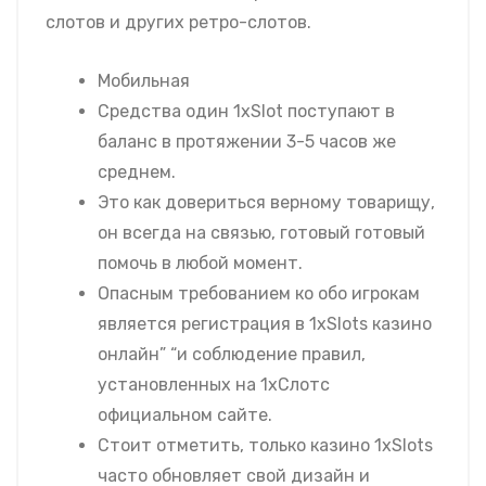
слотов и других ретро-слотов.
Мобильная
Средства один 1xSlot поступают в
баланс в протяжении 3-5 часов же
среднем.
Это как довериться верному товарищу,
он всегда на связью, готовый готовый
помочь в любой момент.
Опасным требованием ко обо игрокам
является регистрация в 1xSlots казино
онлайн” “и соблюдение правил,
установленных на 1хСлотс
официальном сайте.
Стоит отметить, только казино 1xSlots
часто обновляет свой дизайн и