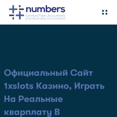
Официальный Сайт
1xslots Казино, Играть
На Реальные
кварплату В