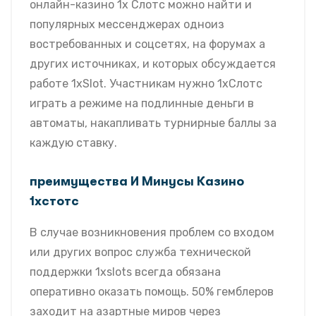
онлайн-казино 1x Слотс можно найти и
популярных мессенджерах одноиз
востребованных и соцсетях, на форумах а
других источниках, и которых обсуждается
работе 1xSlot. Участникам нужно 1xСлотс
играть а режиме на подлинные деньги в
автоматы, накапливать турнирные баллы за
каждую ставку.
преимущества И Минусы Казино
1хстотс
В случае возникновения проблем со входом
или других вопрос служба технической
поддержки 1xslots всегда обязана
оперативно оказать помощь. 50% гемблеров
заходит на азартные миров через