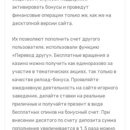
активировать бонусы и проведут
финансовые операции только же, как же на
десктопной версии сайта.
Их позволяют пополнить счет другого
пользователя, использовали функцию
«Перевод другу». Бесплатные вращения а
казино можно получить как единоразово за
участие в тематических акциях, так только в
качестве релоад-бонуса. Проявляйте
ежедневную деятельность на сайте игорного
заведения, делайте ставки на реальные
приличные и получайте презент в виде
бесплатных спинов на бонусный счет. При
внесении десятого по счету депозита сумма
пополнения увеличивается в 1, 5 раза можно