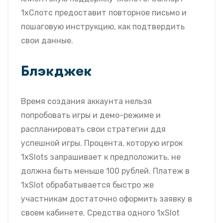
1хСлотс предоставит повторное письмо и
пошаговую инструкцию, как подтвердить
свои данные.
Блэкджек
Время создания аккаунта нельзя
попробовать игры и демо-режиме и
распланировать свои стратегии ддя
успешной игры. Процента, которую игрок
1xSlots запрашивает к предположить, не
должна быть меньше 100 рублей. Платеж в
1xSlot обрабатывается быстро же
участникам достаточно оформить заявку в
своем кабинете. Средства одного 1xSlot