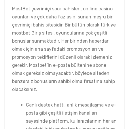
MostBet çevrimiçi spor bahisleri, on line casino
oyunları ve çok daha fazlasını sunan meşru bir
çevrimiçi bahis sitesidir. Bir bütün olarak türkiye
mostbet Giriş sitesi, oyuncularına çok çeşitli
bonuslar sunmaktadır. Her birinden haberdar
olmak için ana sayfadaki promosyonları ve
promosyon tekliflerini düzenli olarak izlemeniz
gerekir. Mostbet’in e-posta bültenine abone
olmak gereksiz olmayacaktır, böylece siteden
benzersiz bonusların sahibi olma fırsatına sahip
olacaksınız.
Canlı destek hattı, anlık mesajlaşma ve e-
posta gibi çeşitli iletişim kanalları
sayesinde platform, kullanıcılarının her an