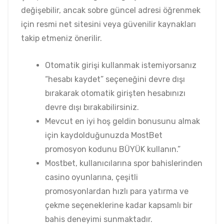
değişebilir, ancak sobre güncel adresi öğrenmek
için resmi net sitesini veya güvenilir kaynakları
takip etmeniz önerilir.
Otomatik girişi kullanmak istemiyorsanız
“hesabı kaydet” seçeneğini devre dışı
bırakarak otomatik girişten hesabınızı
devre dışı bırakabilirsiniz.
Mevcut en iyi hoş geldin bonusunu almak
için kaydolduğunuzda MostBet
promosyon kodunu BÜYÜK kullanın.”
Mostbet, kullanıcılarına spor bahislerinden
casino oyunlarına, çeşitli
promosyonlardan hızlı para yatırma ve
çekme seçeneklerine kadar kapsamlı bir
bahis deneyimi sunmaktadır.