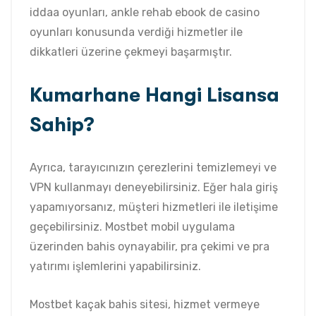
iddaa oyunları, ankle rehab ebook de casino
oyunları konusunda verdiği hizmetler ile
dikkatleri üzerine çekmeyi başarmıştır.
Kumarhane Hangi Lisansa
Sahip?
Ayrıca, tarayıcınızın çerezlerini temizlemeyi ve
VPN kullanmayı deneyebilirsiniz. Eğer hala giriş
yapamıyorsanız, müşteri hizmetleri ile iletişime
geçebilirsiniz. Mostbet mobil uygulama
üzerinden bahis oynayabilir, pra çekimi ve pra
yatırımı işlemlerini yapabilirsiniz.
Mostbet kaçak bahis sitesi, hizmet vermeye