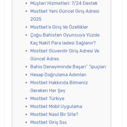
Müşteri Hizmetleri: 7/24 Destek
Mostbet Yeni Güncel Giriş Adresi
2025
Mostbet’e Giriş Ve Özellikler
Çoğu Bahisten Oyuncuya Yüzde
Kaç Nakit Para Iadesi Sağlanır?
Mostbet Güvenilir Giriş Adresi Ve
Güncel Adres
Bahis Deneyiminde Başarı” “i̇puçları
Hesap Doğrulama Adımları
Mostbet Hakkında Bilmeniz
Gereken Her Şey
Mostbet Türkiye
Mostbet Mobil Uygulama
Mostbet Nasıl Bir Site?
Mostbet Giriş Sss