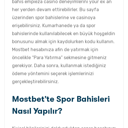
bahis empieza casino deneyimlerini your ex an
her yerden devam ettirebilirler. Bu sayfa
üzerinden spor bahislerine ve casinoya
erişebilirsiniz. Kumarhanede ya da spor
bahislerinde kullanılabilecek en büyük hoşgeldin
bonusunu almak için kaydolurken kodu kullanın.
Mostbet hesabınıza afin de yatırmak için
öncelikle “Para Yatırma” sekmesine gitmeniz
gerekiyor. Daha sonra, kullanmak istediğiniz
ödeme yöntemini seçerek işlemlerinizi
gerçekleştirebilirsiniz.
Mostbet’te Spor Bahisleri
Nasıl Yapılır?