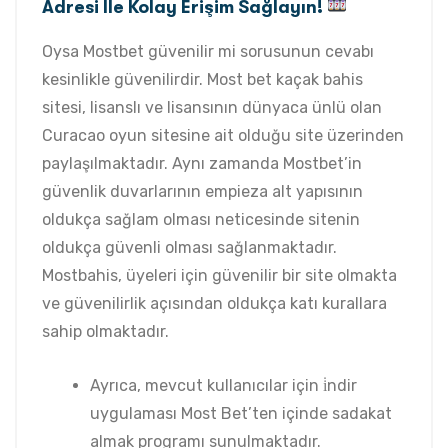
Adresi Ile Kolay Erişim Sağlayın!
Oysa Mostbet güvenilir mi sorusunun cevabı
kesinlikle güvenilirdir. Most bet kaçak bahis
sitesi, lisanslı ve lisansının dünyaca ünlü olan
Curacao oyun sitesine ait olduğu site üzerinden
paylaşılmaktadır. Aynı zamanda Mostbet’in
güvenlik duvarlarının empieza alt yapısının
oldukça sağlam olması neticesinde sitenin
oldukça güvenli olması sağlanmaktadır.
Mostbahis, üyeleri için güvenilir bir site olmakta
ve güvenilirlik açısından oldukça katı kurallara
sahip olmaktadır.
Ayrıca, mevcut kullanıcılar için i̇ndir
uygulaması Most Bet’ten içinde sadakat
almak programı sunulmaktadır.