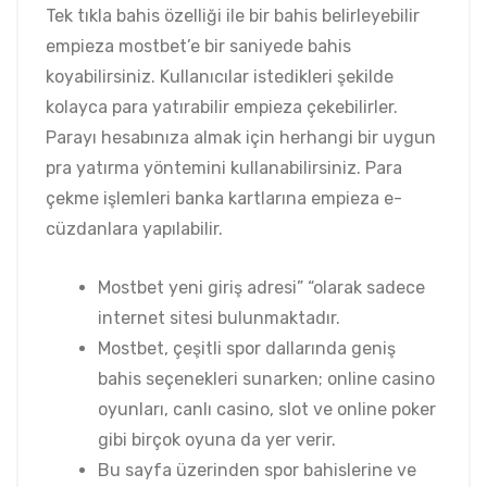
Tek tıkla bahis özelliği ile bir bahis belirleyebilir
empieza mostbet’e bir saniyede bahis
koyabilirsiniz. Kullanıcılar istedikleri şekilde
kolayca para yatırabilir empieza çekebilirler.
Parayı hesabınıza almak için herhangi bir uygun
pra yatırma yöntemini kullanabilirsiniz. Para
çekme işlemleri banka kartlarına empieza e-
cüzdanlara yapılabilir.
Mostbet yeni giriş adresi” “olarak sadece
internet sitesi bulunmaktadır.
Mostbet, çeşitli spor dallarında geniş
bahis seçenekleri sunarken; online casino
oyunları, canlı casino, slot ve online poker
gibi birçok oyuna da yer verir.
Bu sayfa üzerinden spor bahislerine ve