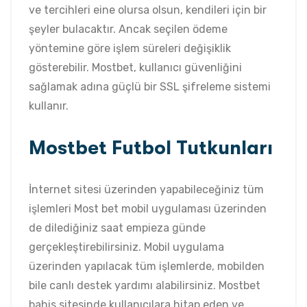
ve tercihleri eine olursa olsun, kendileri için bir
şeyler bulacaktır. Ancak seçilen ödeme
yöntemine göre işlem süreleri değişiklik
gösterebilir. Mostbet, kullanıcı güvenliğini
sağlamak adına güçlü bir SSL şifreleme sistemi
kullanır.
Mostbet Futbol Tutkunları
İnternet sitesi üzerinden yapabileceğiniz tüm
işlemleri Most bet mobil uygulaması üzerinden
de dilediğiniz saat empieza günde
gerçekleştirebilirsiniz. Mobil uygulama
üzerinden yapılacak tüm işlemlerde, mobilden
bile canlı destek yardımı alabilirsiniz. Mostbet
bahis sitesinde kullanıcılara hitap eden ve