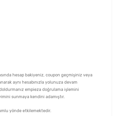
esnasında hesap bakiyeniz, coupon geçmişiniz veya
llanarak aynı hesabınızla yolunuza devam
u doldurmanız empieza doğrulama işlemini
yimini sunmaya kendini adamıştır.
lumlu yönde etkilemektedir.