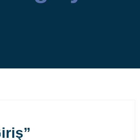
iriş”