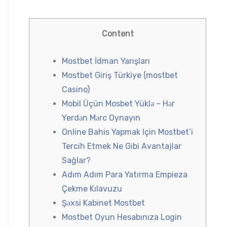
Content
Mostbet İdman Yarışları
Mostbet Giriş Türkiye (mostbet
Casino)
Mobil Üçün Mosbet Yüklə – Hər
Yerdən Mərc Oynayın
Online Bahis Yapmak Için Mostbet’i
Tercih Etmek Ne Gibi Avantajlar
Sağlar?
Adım Adım Para Yatırma Empieza
Çekme Kılavuzu
Şəxsi Kabinet Mostbet
Mostbet Oyun Hesabınıza Login