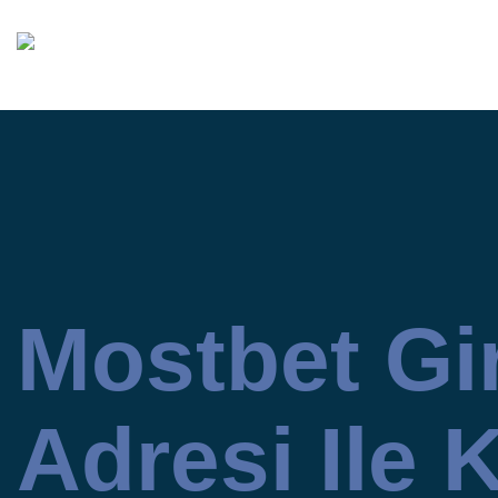
Mostbet Gir
Adresi Ile 