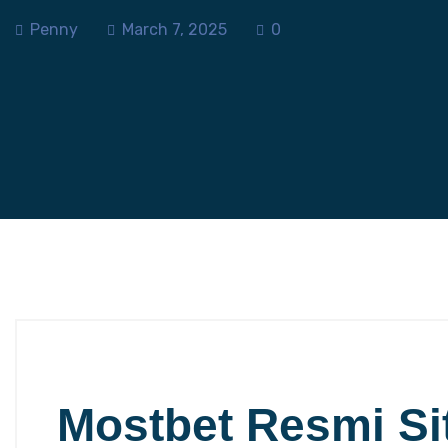
Penny
March 7, 2025
0
Mostbet Resmi Sit