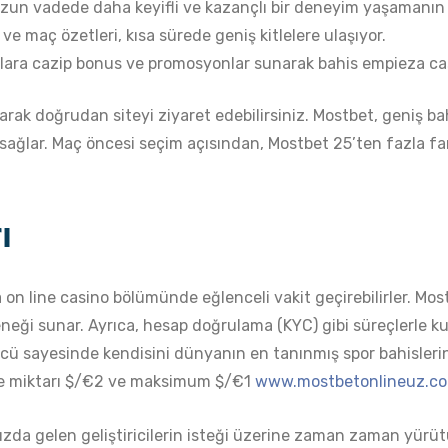
n vadede daha keyifli ve kazançlı bir deneyim yaşamanın il
e maç özetleri, kısa sürede geniş kitlelere ulaşıyor.
ıcılara cazip bonus ve promosyonlar sunarak bahis empieza ca
narak doğrudan siteyi ziyaret edebilirsiniz. Mostbet, geniş b
sağlar. Maç öncesi seçim açısından, Mostbet 25’ten fazla far
ı
a on line casino bölümünde eğlenceli vakit geçirebilirler. M
eneği sunar. Ayrıca, hesap doğrulama (KYC) gibi süreçlerle kul
ü sayesinde kendisini dünyanın en tanınmış spor bahislerinde
me miktarı $/€2 ve maksimum $/€1
www.mostbetonlineuz.c
a gelen geliştiricilerin isteği üzerine zaman zaman yürütül