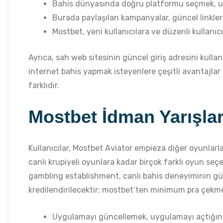
Bahis dünyasında doğru platformu seçmek, uzu
Burada paylaşılan kampanyalar, güncel linkler v
Mostbet, yeni kullanıcılara ve düzenli kullan
Ayrıca, sah web sitesinin güncel giriş adresini kulla
internet bahis yapmak isteyenlere çeşitli avantajlar 
farklıdır.
Mostbet İdman Yarışlar
Kullanıcılar, Mostbet Aviator empieza diğer oyunlarl
canlı krupiyeli oyunlara kadar birçok farklı oyun seç
gambling establishment, canlı bahis deneyiminin güc
kredilendirilecektir; mostbet’ten minimum pra çek
Uygulamayı güncellemek, uygulamayı açtığınızd