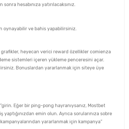
 sonra hesabınıza yatırılacaksınız.
oynayabilir ve bahis yapabilirsiniz.
 grafikler, heyecan verici reward özellikler comienza
ödeme sistemleri içeren yükleme penceresini açar.
lirsiniz. Bonuslardan yararlanmak için siteye üye
“girin. Eğer bir ping-pong hayranıysanız, Mostbet
iriş yaptığınızdan emin olun. Ayrıca sorularınıza sobre
nus kampanyalarından yararlanmak için kampanya”