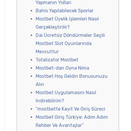
Yapmanın Yolları
Bahis Yapılabilecek Sporlar
Mostbet Üyelik Işlemleri Nasıl
Gerçekleştirilir?
Dai Ücretsiz Döndürmeler Seçili
Mostbet Slot Oyunlarında
Mevcuttur
Totalizator Mostbet
Mostbet-dan Oyna Nima
Mostbet Hoş Geldin Bonusunuzu
Alın
Mostbet Uygulamasını Nasıl
Indirebilirim?
“mostbette Kayıt Ve Giriş Süreci
Mostbet Giriş Türkiye: Adım Adım
Rehber Ve Avantajlar”