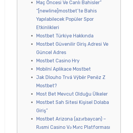
Maç Öncesi Ve Canlı Bahisler”
“[newline]mostbet’te Bahis
Yapılabilecek Popüler Spor
Etkinlikleri
Mostbet Türkiye Hakkında
Mostbet Güvenilir Giriş Adresi Ve
Güncel Adres
Mostbet Casino Hry
Mobilní Aplikace Mostbet
Jak Dlouho Trvá Výběr Peněz Z
Mostbet?
Most Bet Mevcut Olduğu Ülkeler
Mostbet Sah Sitesi Kişisel Dolaba
Giriş”
Mostbet Arizona (azərbaycan) –
Rəsmi Casino Və Mərc Platforması