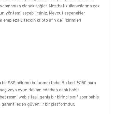
yapmanıza olanak sağlar. Mostbet kullanıcılarına çok
ygun yöntemi seçebilirsiniz. Mevcut seçenekler
 empieza Litecoin kripto afin de” “birimleri
mlı bir SSS bölümü bulunmaktadır. Bu kod, %150 para
ir maç veya oyun devam ederken canlı bahis
et resmi web sitesi, geniş bir birinci sınıf spor bahis
 garanti eden güvenilir bir platformdur.