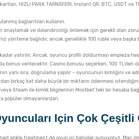
i kartları, HIZLI PARA TARNSFERI, Instant QR, BTC, USDT ve T
lanmış bağlantıları kullanın.
 onaylamak ve dolandırıcılığı önlemek için gerekli olan zoru
z yönteme bağlıdır, ancak genellikle 100 ruble veya başka bi
adar yatırılır. Ancak, oyuncu profili doldurmayı empieza hes
da bonus verilecektir. Casino bonusu seçerken, 100 TL’den de
nın yanı sıra, doğrulama yapılır – oyuncunun kimliğini ve adres
an birkaç kat daha büyük bir miktarın ödenmesi istendiğinde
eya Steam ile kimlik bilgilerinin Mostbet’teki bir hesaba bağ
za popüler olmayanlardan.
yuncuları Için Çok Çeşitli
ained ankle treatment de oyun içi bahisler sunuyoruz. Maç 