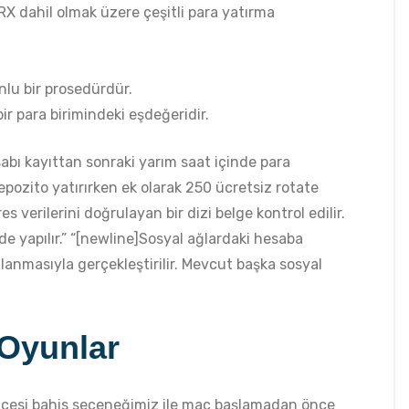
RX dahil olmak üzere çeşitli para yatırma
nlu bir prosedürdür.
r para birimindeki eşdeğeridir.
abı kayıttan sonraki yarım saat içinde para
pozito yatırırken ek olarak 250 ücretsiz rotate
 verilerini doğrulayan bir dizi belge kontrol edilir.
 yapılır.” “[newline]Sosyal ağlardaki hesaba
lanmasıyla gerçekleştirilir. Mevcut başka sosyal
 Oyunlar
öncesi bahis seçeneğimiz ile maç başlamadan önce