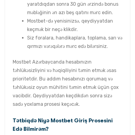
yaratdıqdan sonra 30 gün ərzində bonus
məbləğinin ən azı beş qatını mərc edin.
Mostbet-də yenisinizsə, qeydiyyatdan
keçmək bir neçə klikdir.
Siz foralara, handikaplara, toplama, sarı və
qırmızı vərəqələrə mərc edə bilərsiniz.
Mostbet Azərbaycanda hesabınızın
təhlükəsizliyini və həqiqiliyini təmin etmək əsas
prioritetdir. Bu addım hesabınızı qorumaq və
təhlükəsiz oyun mühitini təmin etmək üçün çox
vacibdir. Qeydiyyatdan keçdikdən sonra sizə
sadə yoxlama prosesi keçəcək.
Tətbiqdə Niyə Mostbet Giriş Prosesini
Edə Bilmirəm?