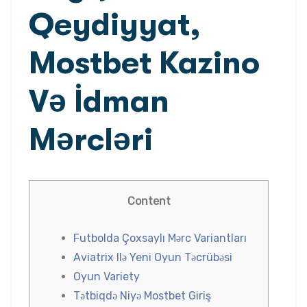
Qeydiyyat,
Mostbet Kazino
Və İdman
Mərcləri
Content
Futbolda Çoxsaylı Mərc Variantları
Aviatrix Ilə Yeni Oyun Təcrübəsi
Oyun Variety
Tətbiqdə Niyə Mostbet Giriş