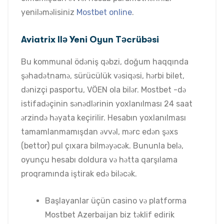
yeniləməlisiniz
Mostbet online
.
Aviatrix Ilə Yeni Oyun Təcrübəsi
Bu kommunal ödəniş qəbzi, doğum haqqında
şəhadətnamə, sürücülük vəsiqəsi, hərbi bilet,
dənizçi pasportu, VÖEN ola bilər. Mostbet -də
istifadəçinin sənədlərinin yoxlanılması 24 saat
ərzində həyata keçirilir. Hesabın yoxlanılması
tamamlanmamışdan əvvəl, mərc edən şəxs
(bettor) pul çıxara bilməyəcək. Bununla belə,
oyunçu hesabı doldura və hətta qarşılama
proqramında iştirak edə biləcək.
Başlayanlar üçün casino və platforma
Mostbet Azerbaijan biz təklif edirik