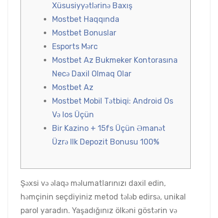
Xüsusiyyətlərinə Baxış
Mostbet Haqqında
Mostbet Bonuslar
Esports Mərc
Mostbet Az Bukmeker Kontorasına
Necə Daxil Olmaq Olar
Mostbet Az
Mostbet Mobil Tətbiqi: Android Os
Və Ios Üçün
Bir Kazino + 15fs Üçün Əmanət
Üzrə Ilk Depozit Bonusu 100%
Şəxsi və əlaqə məlumatlarınızı daxil edin,
həmçinin seçdiyiniz metod tələb edirsə, unikal
parol yaradın. Yaşadığınız ölkəni göstərin və