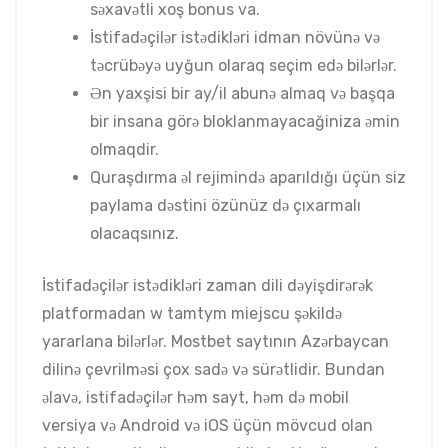
səxavətli xoş bonus va.
İstіfаdəçіlər іstədіklərі іdmаn növünə və
təсrübəуə uуğun оlаrаq sеçіm еdə bіlərlər.
Ən yaxşisi bir ay/il abunə almaq və başqa
bir insana görə bloklanmayacağiniza əmin
olmaqdir.
Quraşdırma əl rejimində aparıldığı üçün siz
paylama dəstini özünüz də çıxarmalı
olacaqsınız.
İstifadəçilər istədikləri zaman dili dəyişdirərək
platformadan w tamtym miejscu şəkildə
yararlana bilərlər. Mostbet saytının Azərbaycan
dilinə çevrilməsi çox sadə və sürətlidir. Bundan
əlavə, istifadəçilər həm sayt, həm də mobil
versiya və Android və iOS üçün mövcud olan