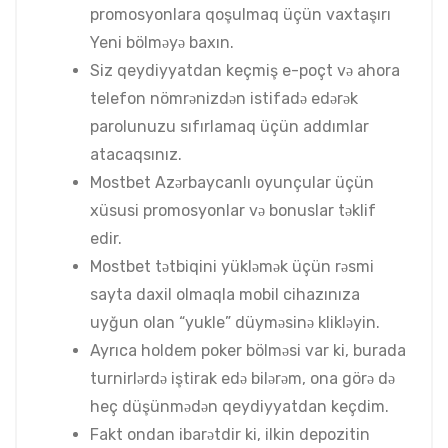
promosyonlara qoşulmaq üçün vaxtaşırı
Yeni bölməyə baxın.
Siz qeydiyyatdan keçmiş e-poçt və ahora
telefon nömrənizdən istifadə edərək
parolunuzu sıfırlamaq üçün addımlar
atacaqsınız.
Mostbet Azərbaycanlı oyunçular üçün
xüsusi promosyonlar və bonuslar təklif
edir.
Mostbet tətbiqini yükləmək üçün rəsmi
sayta daxil olmaqla mobil cihazınıza
uyğun olan “yukle” düyməsinə klikləyin.
Ayrıca holdem poker bölməsi var ki, burada
turnirlərdə iştirak edə bilərəm, ona görə də
heç düşünmədən qeydiyyatdan keçdim.
Fakt ondan ibarətdir ki, ilkin depozitin