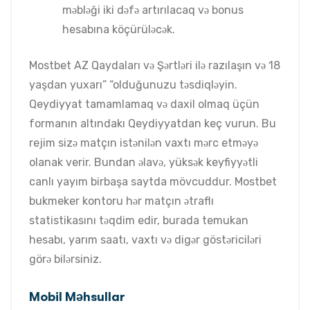
məbləği iki dəfə artırılacaq və bonus
hesabına köçürüləcək.
Mostbet AZ Qaydaları və Şərtləri ilə razılaşın və 18
yaşdan yuxarı” “olduğunuzu təsdiqləyin.
Qeydiyyat tamamlamaq və daxil olmaq üçün
formanın altındakı Qeydiyyatdan keç vurun. Bu
rejim sizə matçın istənilən vaxtı mərc etməyə
olanak verir. Bundan əlavə, yüksək keyfiyyətli
canlı yayım birbaşa saytda mövcuddur. Mostbet
bukmeker kontoru hər matçın ətraflı
statistikasını təqdim edir, burada temukan
hesabı, yarım saatı, vaxtı və digər göstəriciləri
görə bilərsiniz.
Mobil Məhsullar