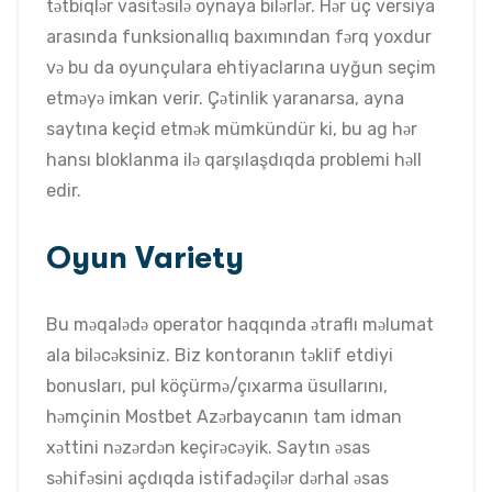
tətbiqlər vasitəsilə oynaya bilərlər. Hər üç versiya
arasında funksionallıq baxımından fərq yoxdur
və bu da oyunçulara ehtiyaclarına uyğun seçim
etməyə imkan verir. Çətinlik yaranarsa, ayna
saytına keçid etmək mümkündür ki, bu ag hər
hansı bloklanma ilə qarşılaşdıqda problemi həll
edir.
Oyun Variety
Bu məqalədə operator haqqında ətraflı məlumat
ala biləcəksiniz. Biz kontoranın təklif etdiyi
bonusları, pul köçürmə/çıxarma üsullarını,
həmçinin Mostbet Azərbaycanın tam idman
xəttini nəzərdən keçirəcəyik. Saytın əsas
səhifəsini açdıqda istifadəçilər dərhal əsas