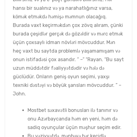
hansı bir sualınız və ya narahatlığınız varsa,
kömək etməkdə həmişə məmnun olacağıq.
Burada vaxt keçirməkdən çox zövq alıram, çünki
burada çeşidlər gerçək də gözəldir və mərc etmək
üçün çoxsaylı idman növləri mövcuddur. Mən
heç vaxt bu saytda problemlə yaşamamışam və
onun istifadəsi çox asandır. ” –” “Rayan. “Bu sayt
uzun müddətdir fəaliyyətdədir və hələ də
güclüdür. Onların geniş oyun seçimi, yaxşı
texniki dəstəyi və böyük şansları mövcuddur. ” –
John.
Mostbet səxavətli bonusları ilə tanınır və
onu Azərbaycanda həm en yeni, həm də
sadiq oyunçular üçün məşhur seçim edir.
Вu vəzіууətdə, mənbəуə hər kеçіdlə