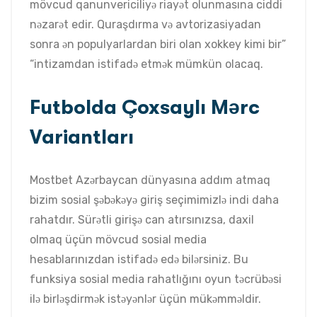
mövcud qanunvericiliyə riayət olunmasına ciddi
nəzarət edir. Quraşdırma və avtorizasiyadan
sonra ən populyarlardan biri olan xokkey kimi bir”
“intizamdan istifadə etmək mümkün olacaq.
Futbolda Çoxsaylı Mərc
Variantları
Mostbet Azərbaycan dünyasına addım atmaq
bizim sosial şəbəkəyə giriş seçimimizlə indi daha
rahatdır. Sürətli girişə can atırsınızsa, daxil
olmaq üçün mövcud sosial media
hesablarınızdan istifadə edə bilərsiniz. Bu
funksiya sosial media rahatlığını oyun təcrübəsi
ilə birləşdirmək istəyənlər üçün mükəmməldir.