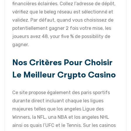
financières éclairées. Collez l’adresse de dépôt,
vérifiez que le beleg réseau est sélectionné et
validez. Par défaut, quand vous choisissez de
potentiellement gagner 2 fois votre mise, les
joueurs avez 48, your five % de possibility de
gagner.
Nos Critères Pour Choisir
Le Meilleur Crypto Casino
Ce site propose également des paris sportifs
durante direct incluant chaque les ligues
majeures telles que los angeles Ligue des
Winners, la NFL, una NBA et los angeles NHL
ainsi os quais l’UFC et le Tennis. Sur les casinos