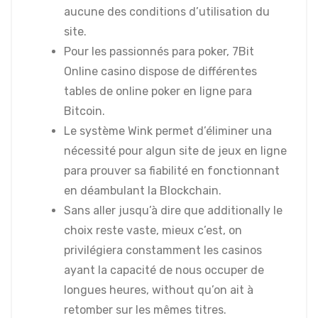
aucune des conditions d’utilisation du
site.
Pour les passionnés para poker, 7Bit
Online casino dispose de différentes
tables de online poker en ligne para
Bitcoin.
Le système Wink permet d’éliminer una
nécessité pour algun site de jeux en ligne
para prouver sa fiabilité en fonctionnant
en déambulant la Blockchain.
Sans aller jusqu’à dire que additionally le
choix reste vaste, mieux c’est, on
privilégiera constamment les casinos
ayant la capacité de nous occuper de
longues heures, without qu’on ait à
retomber sur les mêmes titres.