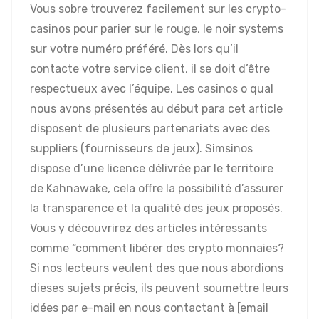
Vous sobre trouverez facilement sur les crypto-
casinos pour parier sur le rouge, le noir systems
sur votre numéro préféré. Dès lors qu’il
contacte votre service client, il se doit d’être
respectueux avec l’équipe. Les casinos o qual
nous avons présentés au début para cet article
disposent de plusieurs partenariats avec des
suppliers (fournisseurs de jeux). Simsinos
dispose d’une licence délivrée par le territoire
de Kahnawake, cela offre la possibilité d’assurer
la transparence et la qualité des jeux proposés.
Vous y découvrirez des articles intéressants
comme “comment libérer des crypto monnaies?
Si nos lecteurs veulent des que nous abordions
dieses sujets précis, ils peuvent soumettre leurs
idées par e-mail en nous contactant à [email