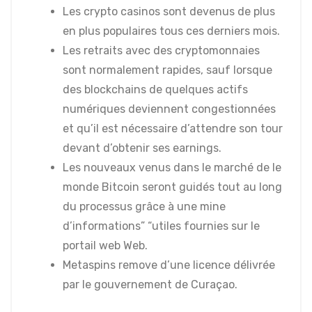
Les crypto casinos sont devenus de plus
en plus populaires tous ces derniers mois.
Les retraits avec des cryptomonnaies
sont normalement rapides, sauf lorsque
des blockchains de quelques actifs
numériques deviennent congestionnées
et qu’il est nécessaire d’attendre son tour
devant d’obtenir ses earnings.
Les nouveaux venus dans le marché de le
monde Bitcoin seront guidés tout au long
du processus grâce à une mine
d’informations” “utiles fournies sur le
portail web Web.
Metaspins remove d’une licence délivrée
par le gouvernement de Curaçao.