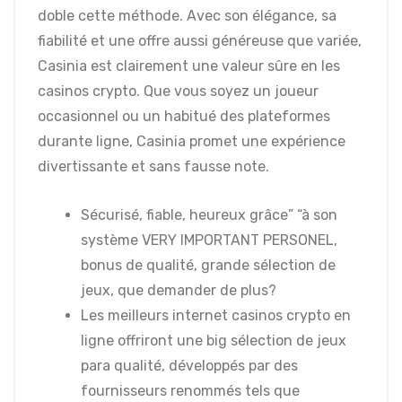
doble cette méthode. Avec son élégance, sa
fiabilité et une offre aussi généreuse que variée,
Casinia est clairement une valeur sûre en les
casinos crypto. Que vous soyez un joueur
occasionnel ou un habitué des plateformes
durante ligne, Casinia promet une expérience
divertissante et sans fausse note.
Sécurisé, fiable, heureux grâce” “à son
système VERY IMPORTANT PERSONEL,
bonus de qualité, grande sélection de
jeux, que demander de plus?
Les meilleurs internet casinos crypto en
ligne offriront une big sélection de jeux
para qualité, développés par des
fournisseurs renommés tels que