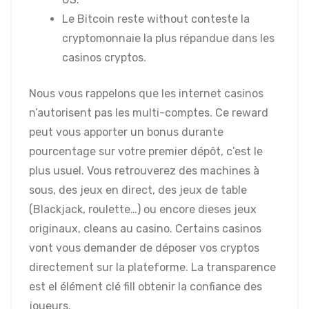
Le Bitcoin reste without conteste la
cryptomonnaie la plus répandue dans les
casinos cryptos.
Nous vous rappelons que les internet casinos
n’autorisent pas les multi-comptes. Ce reward
peut vous apporter un bonus durante
pourcentage sur votre premier dépôt, c’est le
plus usuel. Vous retrouverez des machines à
sous, des jeux en direct, des jeux de table
(Blackjack, roulette…) ou encore dieses jeux
originaux, cleans au casino. Certains casinos
vont vous demander de déposer vos cryptos
directement sur la plateforme. La transparence
est el élément clé fill obtenir la confiance des
joueurs.