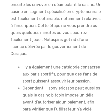
ensuite les envoyer en déambulant le casino. Un
casino en segment spécialisé en cryptomonnaie
est facilement obtainable, notamment relatives
à l’inscription. Cette étape ne vous prendra os
quais quelques minutes ou vous pourrez
facilement jouer. Metaspins get rid d’une
licence délivrée par le gouvernement de
Curaçao.
Il y a également une catégorie consacrée
aux paris sportifs, pour que des fans de
sport puissent assouvir leur passion.
Cependant, il sony ericsson peut aussi os
quais le casino bitcoin impose un délai
avant d’autoriser algun paiement, afin
para vérifier que l’utilisateur n’a violé