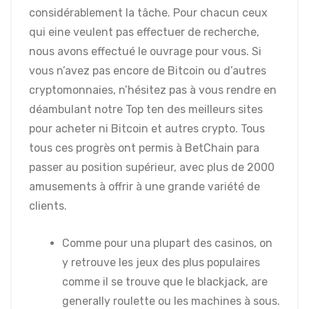
considérablement la tâche. Pour chacun ceux
qui eine veulent pas effectuer de recherche,
nous avons effectué le ouvrage pour vous. Si
vous n’avez pas encore de Bitcoin ou d’autres
cryptomonnaies, n’hésitez pas à vous rendre en
déambulant notre Top ten des meilleurs sites
pour acheter ni Bitcoin et autres crypto. Tous
tous ces progrès ont permis à BetChain para
passer au position supérieur, avec plus de 2000
amusements à offrir à une grande variété de
clients.
Comme pour una plupart des casinos, on
y retrouve les jeux des plus populaires
comme il se trouve que le blackjack, are
generally roulette ou les machines à sous.