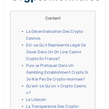
Content
La Décentralisation Des Crypto
Casinos
Est-ce Qu’il Représente Légal De
Jouer Dans Un On Line Casino
Crypto En France?
Puis-je Pratiquer Dans Un
Gambling Establishment Crypto Si
Je N’ai Pas De Crypto-monnaie?
Qu’est-ce Qu’un « Crypto Casino
»?
Le Litecoin
La Transparence Des Crypto-