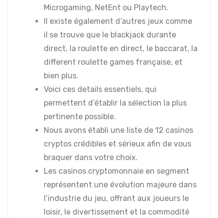
Microgaming, NetEnt ou Playtech.
Il existe également d’autres jeux comme
il se trouve que le blackjack durante
direct, la roulette en direct, le baccarat, la
different roulette games française, et
bien plus.
Voici ces details essentiels, qui
permettent d’établir la sélection la plus
pertinente possible.
Nous avons établi une liste de 12 casinos
cryptos crédibles et sérieux afin de vous
braquer dans votre choix.
Les casinos cryptomonnaie en segment
représentent une évolution majeure dans
l’industrie du jeu, offrant aux joueurs le
loisir, le divertissement et la commodité