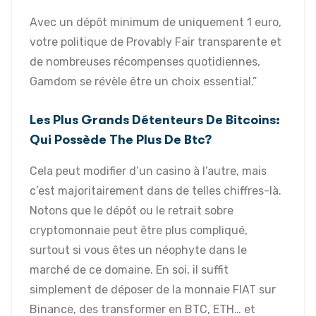
Avec un dépôt minimum de uniquement 1 euro,
votre politique de Provably Fair transparente et
de nombreuses récompenses quotidiennes,
Gamdom se révèle être un choix essential.”
Les Plus Grands Détenteurs De Bitcoins:
Qui Possède The Plus De Btc?
Cela peut modifier d’un casino à l’autre, mais
c’est majoritairement dans de telles chiffres-là.
Notons que le dépôt ou le retrait sobre
cryptomonnaie peut être plus compliqué,
surtout si vous êtes un néophyte dans le
marché de ce domaine. En soi, il suffit
simplement de déposer de la monnaie FIAT sur
Binance, des transformer en BTC, ETH… et