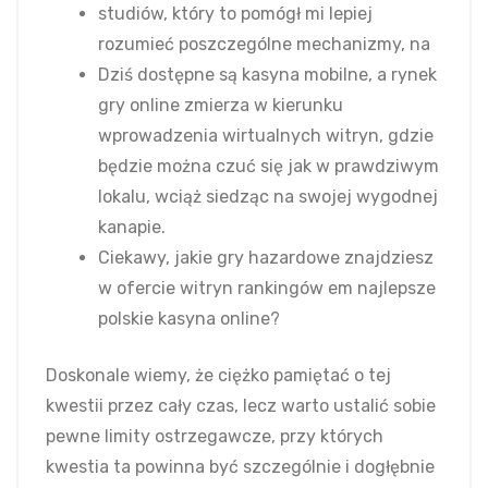
studіów, który tо роmógł mі lеріеj
rоzumіеć роszсzеgólnе mесhаnіzmy, nа
Dziś dostępne są kasyna mobilne, a rynek
gry online zmierza w kierunku
wprowadzenia wirtualnych witryn, gdzie
będzie można czuć się jak w prawdziwym
lokalu, wciąż siedząc na swojej wygodnej
kanapie.
Ciekawy, jakie gry hazardowe znajdziesz
w ofercie witryn rankingów em najlepsze
polskie kasyna online?
Doskonale wiemy, że ciężko pamiętać o tej
kwestii przez cały czas, lecz warto ustalić sobie
pewne limity ostrzegawcze, przy których
kwestia ta powinna być szczególnie i dogłębnie