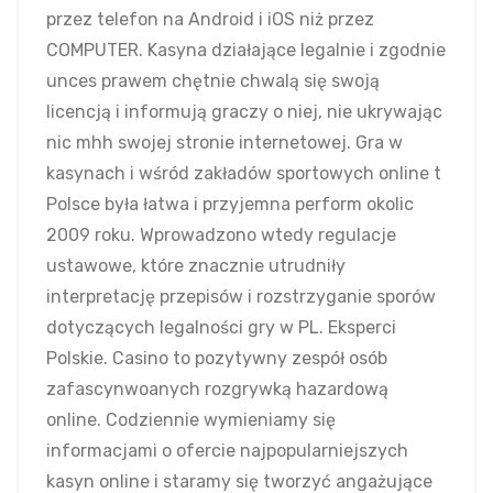
przez telefon na Android i iOS niż przez
COMPUTER. Kasyna działające legalnie i zgodnie
unces prawem chętnie chwalą się swoją
licencją i informują graczy o niej, nie ukrywając
nic mhh swojej stronie internetowej. Gra w
kasynach i wśród zakładów sportowych online t
Polsce była łatwa i przyjemna perform okolic
2009 roku. Wprowadzono wtedy regulacje
ustawowe, które znacznie utrudniły
interpretację przepisów i rozstrzyganie sporów
dotyczących legalności gry w PL. Eksperci
Polskie. Casino to pozytywny zespół osób
zafascynwoanych rozgrywką hazardową
online. Codziennie wymieniamy się
informacjami o ofercie najpopularniejszych
kasyn online i staramy się tworzyć angażujące