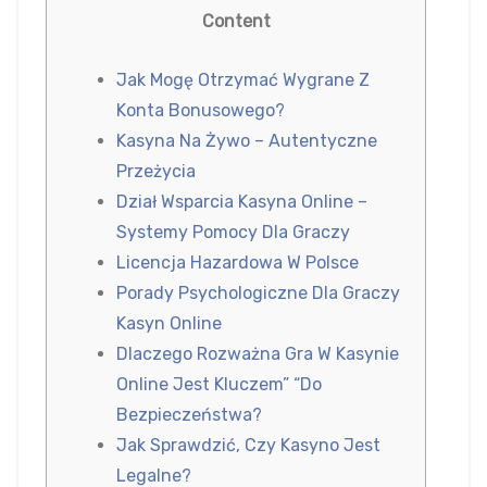
Content
Jak Mogę Otrzymać Wygrane Z
Konta Bonusowego?
Kasyna Na Żywo – Autentyczne
Przeżycia
Dział Wsparcia Kasyna Online –
Systemy Pomocy Dla Graczy
Licencja Hazardowa W Polsce
Porady Psychologiczne Dla Graczy
Kasyn Online
Dlaczego Rozważna Gra W Kasynie
Online Jest Kluczem” “Do
Bezpieczeństwa?
Jak Sprawdzić, Czy Kasyno Jest
Legalne?