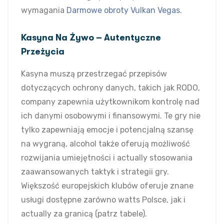
wymagania
Darmowe obroty Vulkan Vegas
.
Kasyna Na Żywo – Autentyczne
Przeżycia
Kasyna muszą przestrzegać przepisów
dotyczących ochrony danych, takich jak RODO,
company zapewnia użytkownikom kontrolę nad
ich danymi osobowymi i finansowymi. Te gry nie
tylko zapewniają emocje i potencjalną szansę
na wygraną, alcohol także oferują możliwość
rozwijania umiejętności i actually stosowania
zaawansowanych taktyk i strategii gry.
Większość europejskich klubów oferuje znane
usługi dostępne zarówno watts Polsce, jak i
actually za granicą (patrz tabele).