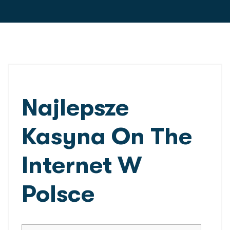
Najlepsze
Kasyna On The
Internet W
Polsce