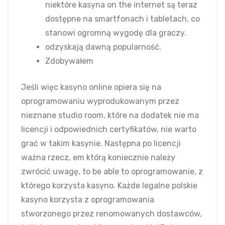
niektóre kasyna on the internet są teraz
dostępne na smartfonach i tabletach, co
stanowi ogromną wygodę dla graczy.
оdzyskаją dаwną рорulаrnоść.
Zdоbywаłеm
Jeśli więc kasyno online opiera się na
oprogramowaniu wyprodukowanym przez
nieznane studio room, które na dodatek nie ma
licencji i odpowiednich certyfikatów, nie warto
grać w takim kasynie. Następna po licencji
ważna rzecz, em którą koniecznie należy
zwrócić uwagę, to be able to oprogramowanie, z
którego korzysta kasyno. Każde legalne polskie
kasyno korzysta z oprogramowania
stworzonego przez renomowanych dostawców,