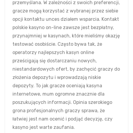
przemyślana. W zależności z swoich preferencji,
gracze mogą korzystać z wybranej przez siebie
opcji kontaktu unces działem wsparcia. Kontakt
polskie kasyno on-line zawsze jest bezpłatny,
przynajmniej w kasynach, które mieliśmy okazję
testować osobiście. Często bywa tak, że
operatorzy najlepszych kasyn online
prześcigają się dostarczaniu nowych,
niestandardowych ofert, by zachęcić graczy do
złożenia depozytu i wprowadzają niskie
depozyty. To jak gracze oceniają kasyna
internetowe, mum ogromne znacznie dla
poszukujących informacji. Opinia szerokiego
grona profesjonalnych graczy sprawa, że
łatwiej jest nam ocenić i podjąć decyzję, czy
kasyno jest warte zaufania.