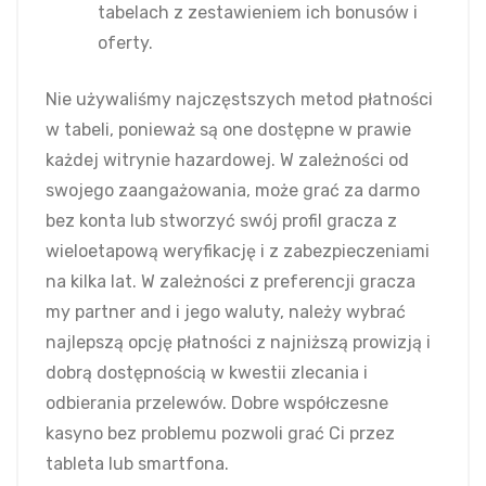
tabelach z zestawieniem ich bonusów i
oferty.
Nie używaliśmy najczęstszych metod płatności
w tabeli, ponieważ są one dostępne w prawie
każdej witrynie hazardowej. W zależności od
swojego zaangażowania, może grać za darmo
bez konta lub stworzyć swój profil gracza z
wieloetapową weryfikację i z zabezpieczeniami
na kilka lat. W zależności z preferencji gracza
my partner and i jego waluty, należy wybrać
najlepszą opcję płatności z najniższą prowizją i
dobrą dostępnością w kwestii zlecania i
odbierania przelewów. Dobre współczesne
kasyno bez problemu pozwoli grać Ci przez
tableta lub smartfona.