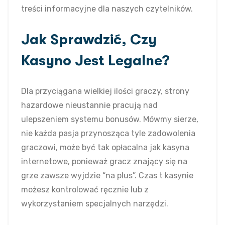
treści informacyjne dla naszych czytelników.
Jak Sprawdzić, Czy
Kasyno Jest Legalne?
Dla przyciągana wielkiej ilości graczy, strony
hazardowe nieustannie pracują nad
ulepszeniem systemu bonusów. Mówmy sierze,
nie każda pasja przynosząca tyle zadowolenia
graczowi, może być tak opłacalna jak kasyna
internetowe, ponieważ gracz znający się na
grze zawsze wyjdzie “na plus”. Czas t kasynie
możesz kontrolować ręcznie lub z
wykorzystaniem specjalnych narzędzi.