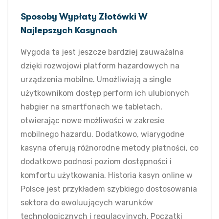
Sposoby Wypłaty Złotówki W
Najlepszych Kasynach
Wygoda ta jest jeszcze bardziej zauważalna
dzięki rozwojowi platform hazardowych na
urządzenia mobilne. Umożliwiają a single
użytkownikom dostęp perform ich ulubionych
habgier na smartfonach we tabletach,
otwierając nowe możliwości w zakresie
mobilnego hazardu. Dodatkowo, wiarygodne
kasyna oferują różnorodne metody płatności, co
dodatkowo podnosi poziom dostępności i
komfortu użytkowania. Historia kasyn online w
Polsce jest przykładem szybkiego dostosowania
sektora do ewoluujących warunków
technologicznych i regulacyjnych. Początki