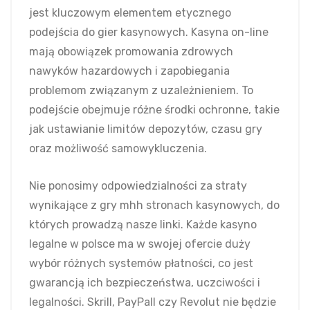
jest kluczowym elementem etycznego
podejścia do gier kasynowych. Kasyna on-line
mają obowiązek promowania zdrowych
nawyków hazardowych i zapobiegania
problemom związanym z uzależnieniem. To
podejście obejmuje różne środki ochronne, takie
jak ustawianie limitów depozytów, czasu gry
oraz możliwość samowykluczenia.
Nie ponosimy odpowiedzialności za straty
wynikające z gry mhh stronach kasynowych, do
których prowadzą nasze linki. Każde kasyno
legalne w polsce ma w swojej ofercie duży
wybór różnych systemów płatności, co jest
gwarancją ich bezpieczeństwa, uczciwości i
legalności. Skrill, PayPall czy Revolut nie będzie