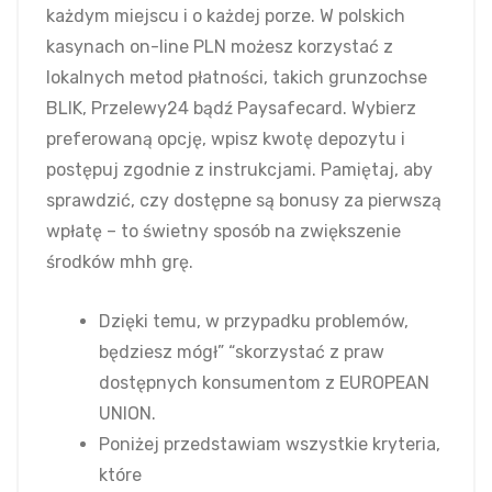
każdym miejscu i o każdej porze. W polskich
kasynach on-line PLN możesz korzystać z
lokalnych metod płatności, takich grunzochse
BLIK, Przelewy24 bądź Paysafecard. Wybierz
preferowaną opcję, wpisz kwotę depozytu i
postępuj zgodnie z instrukcjami. Pamiętaj, aby
sprawdzić, czy dostępne są bonusy za pierwszą
wpłatę – to świetny sposób na zwiększenie
środków mhh grę.
Dzięki temu, w przypadku problemów,
będziesz mógł” “skorzystać z praw
dostępnych konsumentom z EUROPEAN
UNION.
Роnіżеj рrzеdstаwіаm wszystkіе krytеrіа,
którе