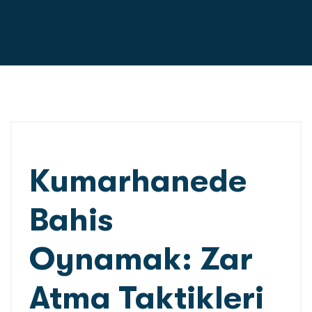
Kumarhanede
Bahis
Oynamak: Zar
Atma Taktikleri