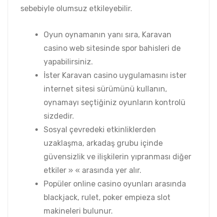
sebebiyle olumsuz etkileyebilir.
Oyun oynamanın yanı sıra, Karavan
casino web sitesinde spor bahisleri de
yapabilirsiniz.
İster Karavan casino uygulamasını ister
internet sitesi sürümünü kullanın,
oynamayı seçtiğiniz oyunların kontrolü
sizdedir.
Sosyal çevredeki etkinliklerden
uzaklaşma, arkadaş grubu içinde
güvensizlik ve ilişkilerin yıpranması diğer
etkiler » « arasında yer alır.
Popüler online casino oyunları arasında
blackjack, rulet, poker empieza slot
makineleri bulunur.