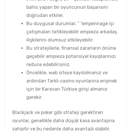
bahis yapan bir oyuncunun başarısını
doğrudan etkiler.
Bu duygusal durumlar, ” “empennage içi
çatışmaları tetikleyebilir empieza arkadaş
ilişkilerini olumsuz etkileyebilir.
Bu stratejilerle, finansal zararların önüne
geçebilir empieza potansiyel kayıplarınızı
reduce edebilirsiniz.
Öncelikle, web siteye kaydolmanız ve
ardından farklı casino oyunlarına erişmek
için bir Karavan Türkiye girişi almanız
gerekir.
Blackjack ve poker gibi strateji gerektiren
oyunlar, genellikle daha düşük kasa avantajına
sahiptir ve bu nedenle daha avantajlı olabilir.