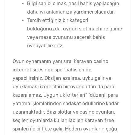
Bilgi sahibi olmak, nasıl bahis yapılacağını
daha iyi anlamanıza yardımcı olacaktır.
Tercih ettiğiniz bir kategori
bulduğunuzda, uygun slot machine game
veya masa oyununu seçerek bahis
oynayabilirsiniz.
Oyun oynamanın yanı sıra, Karavan casino
internet sitesinde spor bahisleri de
yapabilirsiniz. Oksijen azalırsa, uyku gelir ve
uyuklamak üzere olan bir oyuncudan da para
kazanılamaz. Uygunluk kriterleri” “düzenli para
yatırma işlemlerinden sadakat ödüllerine kadar
uzanmaktadır. Bazı slotlar ve casino oyunları,
seçilen oyunlarda kullanılabilen Karavan free
spinleri ile birlikte gelir. Modern oyunların çoğu