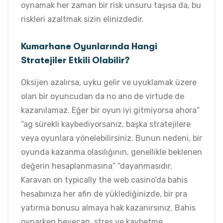
oynamak her zaman bir risk unsuru taşısa da, bu
riskleri azaltmak sizin elinizdedir.
Kumarhane Oyunlarında Hangi
Stratejiler Etkili Olabilir?
Oksijen azalırsa, uyku gelir ve uyuklamak üzere
olan bir oyuncudan da no ano de virtude de
kazanılamaz. Eğer bir oyun iyi gitmiyorsa ahora”
“ag sürekli kaybediyorsanız, başka stratejilere
veya oyunlara yönelebilirsiniz. Bunun nedeni, bir
oyunda kazanma olasılığının, genellikle beklenen
değerin hesaplanmasına” “dayanmasıdır.
Karavan on typically the web casino’da bahis
hesabınıza her afin de yüklediğinizde, bir pra
yatırma bonusu almaya hak kazanırsınız. Bahis
oynarken heyecan, stres ve kaybetme