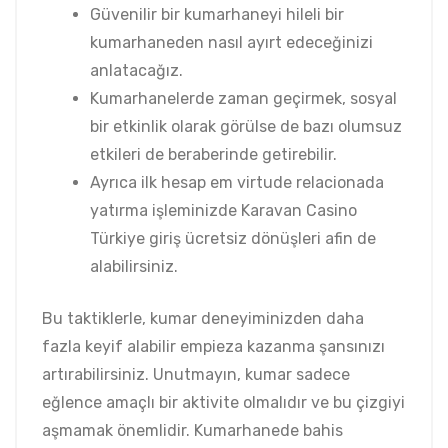
Güvenilir bir kumarhaneyi hileli bir
kumarhaneden nasıl ayırt edeceğinizi
anlatacağız.
Kumarhanelerde zaman geçirmek, sosyal
bir etkinlik olarak görülse de bazı olumsuz
etkileri de beraberinde getirebilir.
Ayrıca ilk hesap em virtude relacionada
yatırma işleminizde Karavan Casino
Türkiye giriş ücretsiz dönüşleri afin de
alabilirsiniz.
Bu taktiklerle, kumar deneyiminizden daha
fazla keyif alabilir empieza kazanma şansınızı
artırabilirsiniz. Unutmayın, kumar sadece
eğlence amaçlı bir aktivite olmalıdır ve bu çizgiyi
aşmamak önemlidir. Kumarhanede bahis