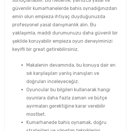
sonuçlanabilir. Bu nedenle, yalnızca yasal ve
güvenilir kumarhanelerde bahis oynadığınızdan
emin olun empieza ihtiyaç duyduğunuzda
profesyonel yasal danışmanlık alın. Bu
yaklaşımla, maddi durumunuzu daha güvenli bir
şekilde koruyabilir empieza oyun deneyiminizi
keyifli bir great getirebilirsiniz.
Makalenin devamında, bu konuya dair en
sık karşılaşılan yanlış inanışları ve
doğruları inceleyeceğiz.
Oyuncular bu bilgileri kullanarak hangi
oyunlara daha fazla zaman ve bütçe
ayırmaları gerektiğine karar verebilir
mostbet.
Kumarhanede bahis oynamak, doğru
stratejileri ve yönetim tekniklerini