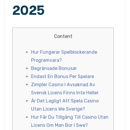
2025
Content
Hur Fungerar Spelblockerande
Programvara?
Begränsade Bonusar
Endast En Bonus Per Spelare
Zimpler Casino I Avsaknad Av
Svensk Licens Finns Inte Heller
Är Det Lagligt Att Spela Casino
Utan Licens We Sverige?
Hur Får Du Tillgång Till Casino Utan
Licens Om Man Bor I Swe?