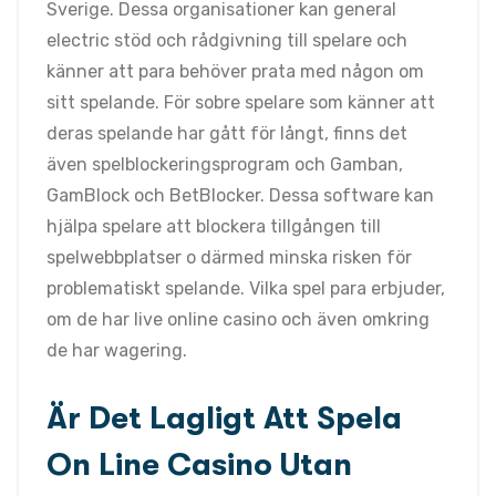
Sverige. Dessa organisationer kan general
electric stöd och rådgivning till spelare och
känner att para behöver prata med någon om
sitt spelande. För sobre spelare som känner att
deras spelande har gått för långt, finns det
även spelblockeringsprogram och Gamban,
GamBlock och BetBlocker. Dessa software kan
hjälpa spelare att blockera tillgången till
spelwebbplatser o därmed minska risken för
problematiskt spelande. Vilka spel para erbjuder,
om de har live online casino och även omkring
de har wagering.
Är Det Lagligt Att Spela
On Line Casino Utan