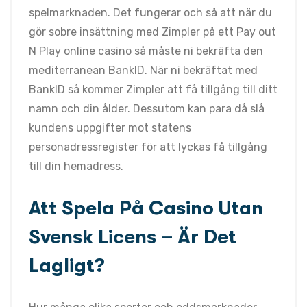
spelmarknaden. Det fungerar och så att när du
gör sobre insättning med Zimpler på ett Pay out
N Play online casino så måste ni bekräfta den
mediterranean BankID. När ni bekräftat med
BankID så kommer Zimpler att få tillgång till ditt
namn och din ålder. Dessutom kan para då slå
kundens uppgifter mot statens
personadressregister för att lyckas få tillgång
till din hemadress.
Att Spela På Casino Utan
Svensk Licens – Är Det
Lagligt?