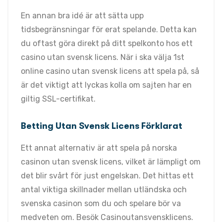
En annan bra idé är att sätta upp
tidsbegränsningar för erat spelande. Detta kan
du oftast göra direkt på ditt spelkonto hos ett
casino utan svensk licens. När i ska välja 1st
online casino utan svensk licens att spela på, så
är det viktigt att lyckas kolla om sajten har en
giltig SSL-certifikat.
Betting Utan Svensk Licens Förklarat
Ett annat alternativ är att spela på norska
casinon utan svensk licens, vilket är lämpligt om
det blir svårt för just engelskan. Det hittas ett
antal viktiga skillnader mellan utländska och
svenska casinon som du och spelare bör va
medveten om. Besök Casinoutansvensklicens.