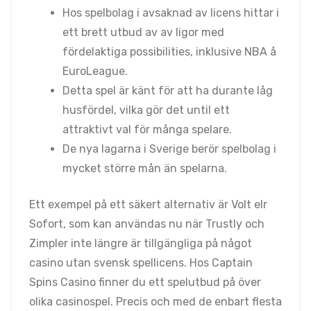
Hos spelbolag i avsaknad av licens hittar i
ett brett utbud av av ligor med
fördelaktiga possibilities, inklusive NBA å
EuroLeague.
Detta spel är känt för att ha durante låg
husfördel, vilka gör det until ett
attraktivt val för många spelare.
De nya lagarna i Sverige berör spelbolag i
mycket större mån än spelarna.
Ett exempel på ett säkert alternativ är Volt elr
Sofort, som kan användas nu när Trustly och
Zimpler inte längre är tillgängliga på något
casino utan svensk spellicens. Hos Captain
Spins Casino finner du ett spelutbud på över
olika casinospel. Precis och med de enbart flesta