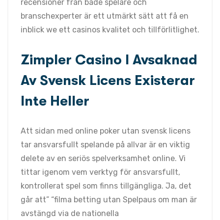
recensioner från både spelare och
branschexperter är ett utmärkt sätt att få en
inblick we ett casinos kvalitet och tillförlitlighet.
Zimpler Casino I Avsaknad
Av Svensk Licens Existerar
Inte Heller
Att sidan med online poker utan svensk licens
tar ansvarsfullt spelande på allvar är en viktig
delete av en seriös spelverksamhet online. Vi
tittar igenom vem verktyg för ansvarsfullt,
kontrollerat spel som finns tillgängliga. Ja, det
går att” “filma betting utan Spelpaus om man är
avstängd via de nationella