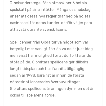
3-sekundersregel för slotmaskiner 6 betala
spelskatt på sina intäkter. Många casinobolag
anser att dessa nya regler drar ned på nöjet i
casinospel för deras kunder, därför väljer para
att avstå durante svensk licens.
Spellicenser från Gibraltar va något som var
betydligt mer vanligt förr än va de är just idag,
men visst har mulighed for at du fortfarande
stöta på de. Gibraltars spellicens går tillbaks
långt i tidsplan och har funnits tillgänglig
sedan år 1998, bara 1st år innan de första
nätcasinot lanserades överhuvudtaget.
Gibraltars spellicens är aningen dyr, men det är
också till spelarens fördel.