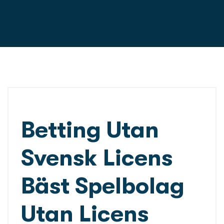
Betting Utan
Svensk Licens
Bäst Spelbolag
Utan Licens