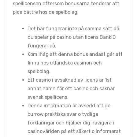
spellicensen eftersom bonusarna tenderar att
pica bättre hos de spelbolag.
Det här fungerar inte på samma sätt då
du spelar på casino utan licens BankID
fungerar på.
Kom ihåg att denna bonus endast går att
finna hos utländska casinon och
spelbolag.
Ett casino i avsaknad av licens är 1st
annat namn för ett casino och saknar
svensk spellicens.
Denna information är avsedd att ge
burrow praktiska svar o tydliga
förklaringar och hjälper dig navigera i
casinovärlden på ett säkert o informerat