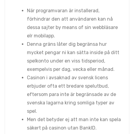
När programvaran är installerad,
förhindrar den att användaren kan nå
dessa sajter by means of sin webbläsare
elr mobilapp.
Denna gräns låter dig begränsa hur
mycket pengar ni kan sätta inside på ditt
spelkonto under en viss tidsperiod,
exempelvis per dag, vecka eller månad.
Casinon i avsaknad av svensk licens
erbjuder ofta ett bredare spelutbud,
eftersom para inte är begränsade av de
svenska lagarna kring somliga typer av
spel.
Men det betyder ej att man inte kan spela
säkert på casinon utan BankID.