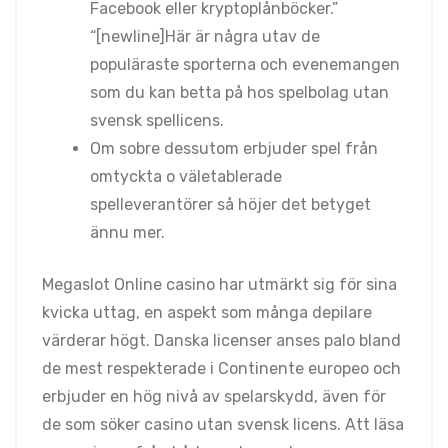
Facebook eller kryptoplånböcker.”
“[newline]Här är några utav de
populäraste sporterna och evenemangen
som du kan betta på hos spelbolag utan
svensk spellicens.
Om sobre dessutom erbjuder spel från
omtyckta o väletablerade
spelleverantörer så höjer det betyget
ännu mer.
Megaslot Online casino har utmärkt sig för sina
kvicka uttag, en aspekt som många depilare
värderar högt. Danska licenser anses palo bland
de mest respekterade i Continente europeo och
erbjuder en hög nivå av spelarskydd, även för
de som söker casino utan svensk licens. Att läsa