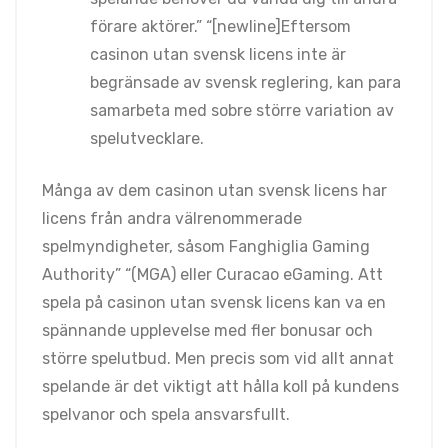
förare aktörer.” “[newline]Eftersom
casinon utan svensk licens inte är
begränsade av svensk reglering, kan para
samarbeta med sobre större variation av
spelutvecklare.
Många av dem casinon utan svensk licens har
licens från andra välrenommerade
spelmyndigheter, såsom Fanghiglia Gaming
Authority” “(MGA) eller Curacao eGaming. Att
spela på casinon utan svensk licens kan va en
spännande upplevelse med fler bonusar och
större spelutbud. Men precis som vid allt annat
spelande är det viktigt att hålla koll på kundens
spelvanor och spela ansvarsfullt.