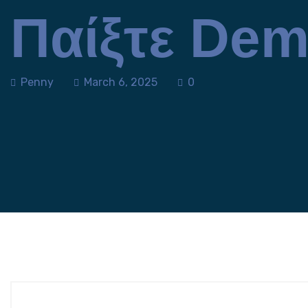
Παίξτε De
Penny
March 6, 2025
0