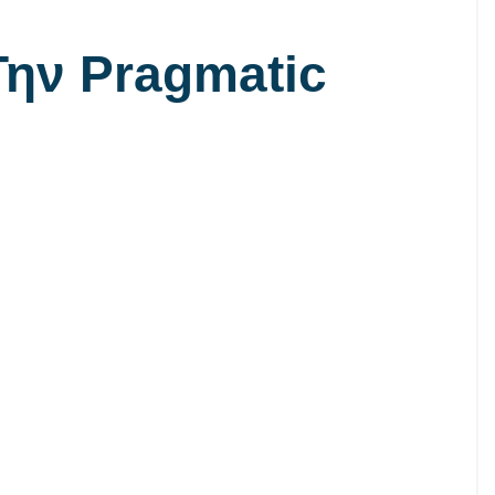
Την Pragmatic