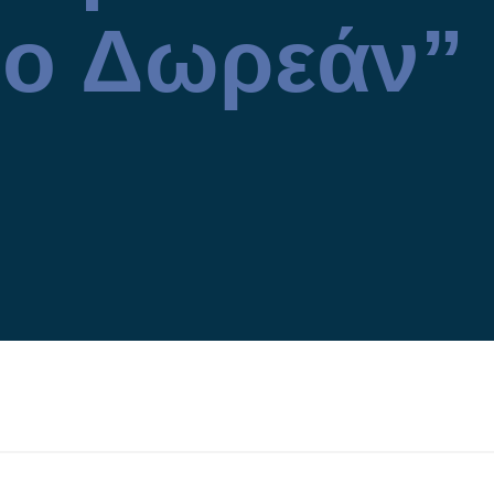
mo Δωρεάν”