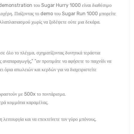
Το demonstration του Sugar Hurry 1000 είναι διαθέσιμο
ουλοχέρη. Παίζοντας το demo του Sugar Run 1000 μπορείτε
ολλαπλασιασμού χωρίς να ξοδέψετε ούτε μια δεκάρα.
σε όλο το πλέγμα, σχηματίζοντας δυνητικά τεράστια
αναπαραγωγής,” “αν προτιμάτε να αφήσετε το παιχνίδι να
ει όρια απωλειών και κερδών για να διαχειριστείτε
γοραστούν με 500x το ποντάρισμα.
ερά κομμάτια καραμέλας.
λειτουργία και να επεκτείνετε τον γύρο μπόνους,