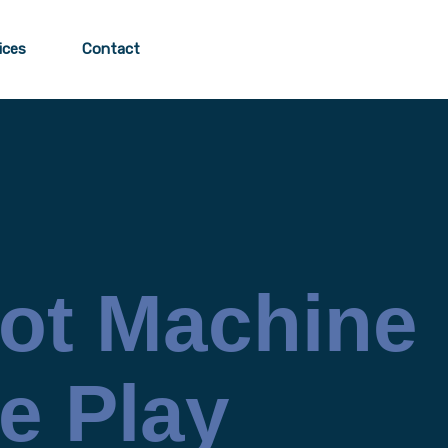
ices
Contact
ot Machine
e Play