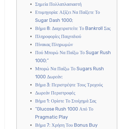
Σημεία Πολλαπλασιαστή
Ετυμηγορία: Αξίζει Να Παίξετε Το
Sugar Dash 1000;
Βήμα 8: Διαχειριστείτε Το Bankroll Σας
Πληροφορίες Παιχνιδιού
Πίνακας Πληρωμών
Πού Μπορώ Να Παίξω Το Sugar Rush
1000;”
Μπορώ Να Παίξω Το Sugars Rush
1000 Δωρεάν;
Βήμα 3: Περιστρέψτε Τους Τροχούς
Δωρεάν Περιστροφές
Βήμα 1: Ορίστε Το Στοίχημά Σας
“Glucose Rush 1000 Από Το
Pragmatic Play
Βήμα 7: Χρήση Του Bonus Buy