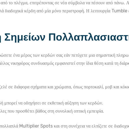
 από το πλέγμα, επιτρέποντας σε νέα σύμβολα να πέσουν από πάνω. Α
διαδοχικά κέρδη από μία μόνο περιστροφή. Η λειτουργία Tumble είν
η Σημείων Πολλαπλασιαστ
ρώσετε ένα μέρος των κερδών σας εάν πετύχετε μια σημαντική πληρωμ
λλος νικηφόρος συνδυασμός εμφανιστεί στην ίδια θέση κατά τη διάρ
ζελέ σε διάφορα σχήματα και χρώματα, όπως πορτοκαλί, μοβ και κόκκ
ιδή μπορεί να οδηγήσει σε εκθετική αύξηση των κερδών.
λες που προσθέτει βάθος στη συνολική οπτική εμπειρία.
πολλαπλά Multiplier Spots και στη συνέχεια να ελπίζετε σε διαδοχικ