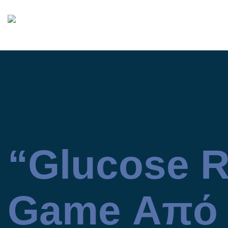
“Glucose R
Game Από Τ