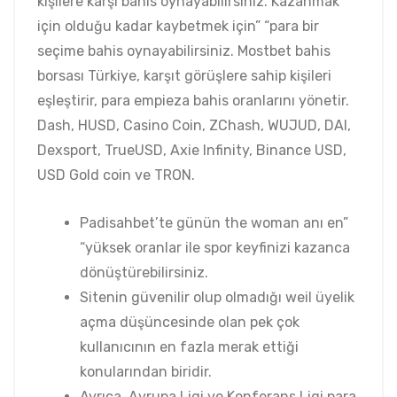
kişilere karşı bahis oynayabilirsiniz. Kazanmak
için olduğu kadar kaybetmek için” “para bir
seçime bahis oynayabilirsiniz. Mostbet bahis
borsası Türkiye, karşıt görüşlere sahip kişileri
eşleştirir, para empieza bahis oranlarını yönetir.
Dash, HUSD, Casino Coin, ZChash, WUJUD, DAI,
Dexsport, TrueUSD, Axie Infinity, Binance USD,
USD Gold coin ve TRON.
Padisahbet’te günün the woman anı en”
“yüksek oranlar ile spor keyfinizi kazanca
dönüştürebilirsiniz.
Sitenin güvenilir olup olmadığı weil üyelik
açma düşüncesinde olan pek çok
kullanıcının en fazla merak ettiği
konularından biridir.
Ayrıca, Avrupa Ligi ve Konferans Ligi para