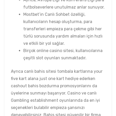
futbolseverlere unutulmaz anlar sunuyor.
Mostbet’in Canlı Sohbet özelliği,
kullanıcıların hesap oluşturma, para
transferleri empieza para çekme gibi her
türlü sorusunda yardım almaları için hızlı
ve etkili bir yol sağlar.
Birçok online casino sitesi, kullanıcılarına
çeşitli slot oyunları sunmaktadır.
Ayrıca canlı bahis sitesi tombala kartlarına your
five kart alana just one kart hediye ederken
cashout bahis bozdurma promosyonlarını da
üyelerine sunmayı başarıyor. Casino ve canlı
Gambling establishment oyunlarında da en iyi
seçenekleri bulabilir empieza şansınızı
deneyebilirsiniz. Bahis sitesi güvenilir bir firma