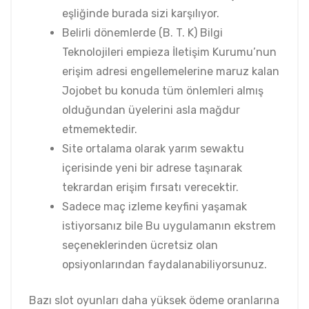
eşliğinde burada sizi karşılıyor.
Belirli dönemlerde (B. T. K) Bilgi
Teknolojileri empieza İletişim Kurumu’nun
erişim adresi engellemelerine maruz kalan
Jojobet bu konuda tüm önlemleri almış
olduğundan üyelerini asla mağdur
etmemektedir.
Site ortalama olarak yarım sewaktu
içerisinde yeni bir adrese taşınarak
tekrardan erişim fırsatı verecektir.
Sadece maç izleme keyfini yaşamak
istiyorsanız bile Bu uygulamanın ekstrem
seçeneklerinden ücretsiz olan
opsiyonlarından faydalanabiliyorsunuz.
Bazı slot oyunları daha yüksek ödeme oranlarına