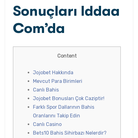
Sonuçları Iddaa
Com’da
Content
Jojobet Hakkında
Mevcut Para Birimleri
Canlı Bahis
Jojobet Bonusları Çok Caziptir!
Farklı Spor Dallarının Bahis
Oranlarını Takip Edin
Canlı Casino
Bets10 Bahis Sihirbazı Nelerdir?