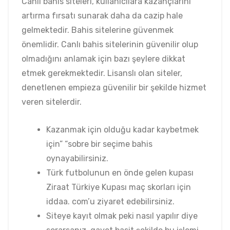
Canlı bahis siteleri, kullanıcılara kazançlarını
artırma fırsatı sunarak daha da cazip hale
gelmektedir. Bahis sitelerine güvenmek
önemlidir. Canlı bahis sitelerinin güvenilir olup
olmadığını anlamak için bazı şeylere dikkat
etmek gerekmektedir. Lisanslı olan siteler,
denetlenen empieza güvenilir bir şekilde hizmet
veren sitelerdir.
Kazanmak için olduğu kadar kaybetmek
için” “sobre bir seçime bahis
oynayabilirsiniz.
Türk futbolunun en önde gelen kupası
Ziraat Türkiye Kupası maç skorları için
iddaa. com’u ziyaret edebilirsiniz.
Siteye kayıt olmak peki nasıl yapılır diye