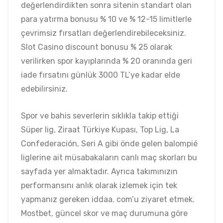
değerlendirdikten sonra sitenin standart olan
para yatırma bonusu % 10 ve % 12-15 limitlerle
çevrimsiz fırsatları değerlendirebileceksiniz.
Slot Casino discount bonusu % 25 olarak
verilirken spor kayıplarında % 20 oranında geri
iade fırsatını günlük 3000 TL’ye kadar elde
edebilirsiniz.
Spor ve bahis severlerin sıklıkla takip ettiği
Süper lig, Ziraat Türkiye Kupası, Top Lig, La
Confederación, Seri A gibi önde gelen balompié
liglerine ait müsabakaların canlı maç skorları bu
sayfada yer almaktadır. Ayrıca takımınızın
performansını anlık olarak izlemek için tek
yapmanız gereken iddaa. com’u ziyaret etmek.
Mostbet, güncel skor ve maç durumuna göre