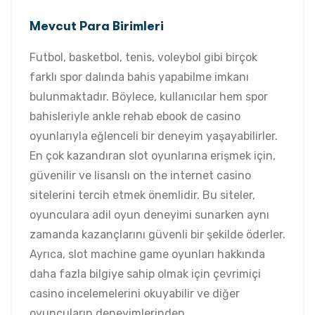
Mevcut Para Birimleri
Futbol, basketbol, tenis, voleybol gibi birçok
farklı spor dalında bahis yapabilme imkanı
bulunmaktadır. Böylece, kullanıcılar hem spor
bahisleriyle ankle rehab ebook de casino
oyunlarıyla eğlenceli bir deneyim yaşayabilirler.
En çok kazandıran slot oyunlarına erişmek için,
güvenilir ve lisanslı on the internet casino
sitelerini tercih etmek önemlidir. Bu siteler,
oyunculara adil oyun deneyimi sunarken aynı
zamanda kazançlarını güvenli bir şekilde öderler.
Ayrıca, slot machine game oyunları hakkında
daha fazla bilgiye sahip olmak için çevrimiçi
casino incelemelerini okuyabilir ve diğer
oyuncuların deneyimlerinden