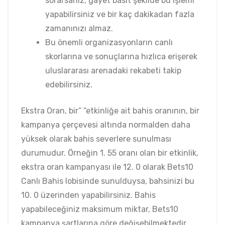
sorarsanız, gayet basit şekilde bu işlemi
yapabilirsiniz ve bir kaç dakikadan fazla
zamanınızı almaz.
Bu önemli organizasyonların canlı
skorlarına ve sonuçlarına hızlıca erişerek
uluslararası arenadaki rekabeti takip
edebilirsiniz.
Ekstra Oran, bir” “etkinliğe ait bahis oranının, bir
kampanya çerçevesi altında normalden daha
yüksek olarak bahis severlere sunulması
durumudur. Örneğin 1. 55 oranı olan bir etkinlik,
ekstra oran kampanyası ile 12. 0 olarak Bets10
Canlı Bahis lobisinde sunulduysa, bahsinizi bu
10. 0 üzerinden yapabilirsiniz. Bahis
yapabileceğiniz maksimum miktar, Bets10
kampanya şartlarına göre değişebilmektedir.