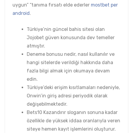
uygun” “tanıma fırsatı elde ederler
mostbet per
android
.
Türkiye’nin güncel bahis sitesi olan
Jojobet güven konusunda dev temeller
atmıştır.
Deneme bonusu nedir, nasıl kullanılır ve
hangi sitelerde verildiği hakkında daha
fazla bilgi almak için okumaya devam
edin.
Türkiye’deki erişim kısıtlamaları nedeniyle,
Onwin’in giriş adresi periyodik olarak
değişebilmektedir.
Bets10 Kazandırır sloganın sonuna kadar
özellikle de yüksek iddaa oranlarıyla veren
siteye hemen kayıt işlemlerini oluşturur.