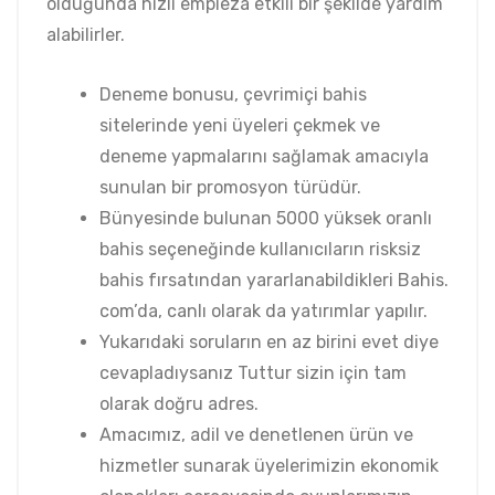
olduğunda hızlı empieza etkili bir şekilde yardım
alabilirler.
Deneme bonusu, çevrimiçi bahis
sitelerinde yeni üyeleri çekmek ve
deneme yapmalarını sağlamak amacıyla
sunulan bir promosyon türüdür.
Bünyesinde bulunan 5000 yüksek oranlı
bahis seçeneğinde kullanıcıların risksiz
bahis fırsatından yararlanabildikleri Bahis.
com’da, canlı olarak da yatırımlar yapılır.
Yukarıdaki soruların en az birini evet diye
cevapladıysanız Tuttur sizin için tam
olarak doğru adres.
Amacımız, adil ve denetlenen ürün ve
hizmetler sunarak üyelerimizin ekonomik