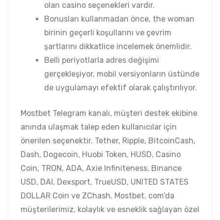
olan casino seçenekleri vardır.
Bonusları kullanmadan önce, the woman
birinin geçerli koşullarını ve çevrim
şartlarını dikkatlice incelemek önemlidir.
Belli periyotlarla adres değişimi
gerçekleşiyor, mobil versiyonların üstünde
de uygulamayı efektif olarak çalıştırılıyor.
Mostbet Telegram kanalı, müşteri destek ekibine
anında ulaşmak talep eden kullanıcılar için
önerilen seçenektir. Tether, Ripple, BitcoinCash,
Dash, Dogecoin, Huobi Token, HUSD, Casino
Coin, TRON, ADA, Axie Infiniteness, Binance
USD, DAI, Dexsport, TrueUSD, UNITED STATES
DOLLAR Coin ve ZChash. Mostbet. com’da
müşterilerimiz, kolaylık ve esneklik sağlayan özel