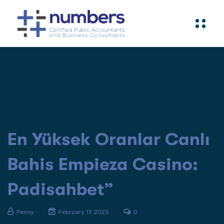
En Yüksek Oranlar Canlı
Bahis Empieza Casino:
Padisahbet”
Penny
February 17, 2025
0