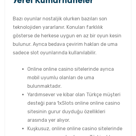
Yerel Kumarhaneler
Bazı oyunlar nostaljik olurken bazıları son
teknolojiden yararlanır. Konuları farklılık
gösterse de herkese uygun en az bir oyun kesin
bulunur. Ayrıca bedava çevirim hakları de uma
sadece slot oyunlarında kullanılabilir.
Online online casino sitelerinde ayrıca
mobil uyumlu olanları de uma
bulunmaktadır.
Yardımsever ve kibar olan Türkçe müşteri
desteği para 1xSlots online online casino
sitesinin gurur duyduğu özellikleri
arasında yer alıyor.
Kuşkusuz, online online casino sitelerinde