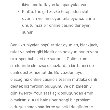
ikiye üçe katlayan kampanyalar var.
PinCo, the girl zevke hitap eden slot
oyunları ve mini oyunlarla oyuncularına
unutulmaz bir online casino deneyimi
sunar.
Canlı krupiyeler, popüler slot oyunları, blackjack,
rulet ve poker gibi klasik casino oyunlarının yanı
sıra, spor bahisleri de sunarlar. Online kumar
sitelerinde olmazsa olmazlardan bir tanesi de
canlı destek hizmetidir. Bu yüzden üye
olacağınız online casino sitesinin mutlaka canlı
destek hizmetinin olduğunu ve o hizmetin 7
gün twenty-four saat açık olduğundan emin
olmalısınız. Aksi halde her hangi bir problem
olduğu zaman saatlerce ve belki de günlerce