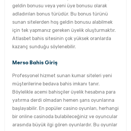
geldin bonusu veya yeni üye bonusu olarak
adladırılan bonus türüdür. Bu bonus türünü
sunan sitelerden hoş geldin bonusu alabilmek
için tek yapmanız gereken üyelik oluşturmaktır.
Atlasbet bahis sitesinin çok yüksek oranlarda
kazanç sunduğu söylenebilir.
Merso Bahis Giriş
Profesyonel hizmet sunan kumar siteleri yeni
müşterilerine bedava bahis imkanı tanır.
Böylelikle acemi bahisçiler üyelik hesabına para
yatırma derdi olmadan hemen şans oyunlarına
başlayabilir. En popüler casino oyunları, herhangi
bir online casinoda bulabileceğiniz ve oyuncular
arasında büyük ilgi gören oyunlardır. Bu oyunlar