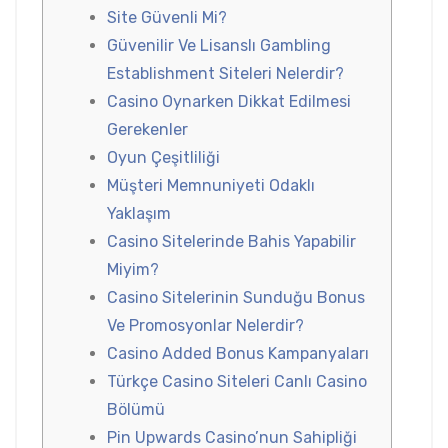
Site Güvenli Mi?
Güvenilir Ve Lisanslı Gambling
Establishment Siteleri Nelerdir?
Casino Oynarken Dikkat Edilmesi
Gerekenler
Oyun Çeşitliliği
Müşteri Memnuniyeti Odaklı
Yaklaşım
Casino Sitelerinde Bahis Yapabilir
Miyim?
Casino Sitelerinin Sunduğu Bonus
Ve Promosyonlar Nelerdir?
Casino Added Bonus Kampanyaları
Türkçe Casino Siteleri Canlı Casino
Bölümü
Pin Upwards Casino’nun Sahipliği