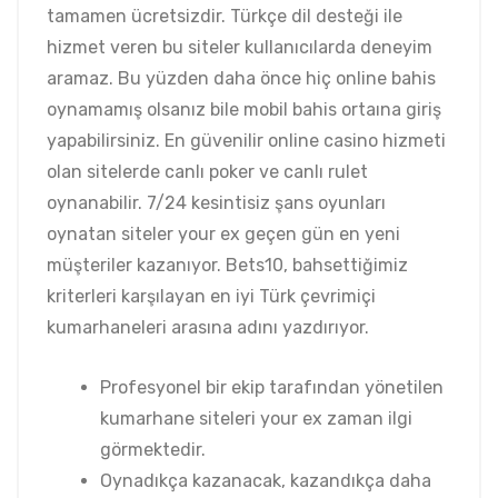
tamamen ücretsizdir. Türkçe dil desteği ile
hizmet veren bu siteler kullanıcılarda deneyim
aramaz. Bu yüzden daha önce hiç online bahis
oynamamış olsanız bile mobil bahis ortaına giriş
yapabilirsiniz. En güvenilir online casino hizmeti
olan sitelerde canlı poker ve canlı rulet
oynanabilir. 7/24 kesintisiz şans oyunları
oynatan siteler your ex geçen gün en yeni
müşteriler kazanıyor. Bets10, bahsettiğimiz
kriterleri karşılayan en iyi Türk çevrimiçi
kumarhaneleri arasına adını yazdırıyor.
Profesyonel bir ekip tarafından yönetilen
kumarhane siteleri your ex zaman ilgi
görmektedir.
Oynadıkça kazanacak, kazandıkça daha