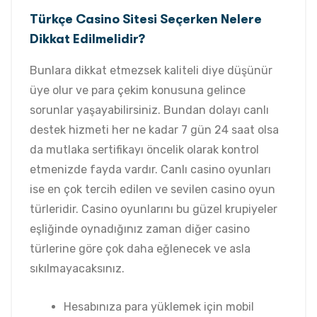
Türkçe Casino Sitesi Seçerken Nelere
Dikkat Edilmelidir?
Bunlara dikkat etmezsek kaliteli diye düşünür
üye olur ve para çekim konusuna gelince
sorunlar yaşayabilirsiniz. Bundan dolayı canlı
destek hizmeti her ne kadar 7 gün 24 saat olsa
da mutlaka sertifikayı öncelik olarak kontrol
etmenizde fayda vardır. Canlı casino oyunları
ise en çok tercih edilen ve sevilen casino oyun
türleridir. Casino oyunlarını bu güzel krupiyeler
eşliğinde oynadığınız zaman diğer casino
türlerine göre çok daha eğlenecek ve asla
sıkılmayacaksınız.
Hesabınıza para yüklemek için mobil