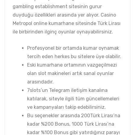
gambling establishment sitesinin gurur
duyduğu özellikleri arasında yer alıyor. Casino
Metropol online kumarhane sitesinde Türk Lirası
ile birbirinden ilginç oyunlar oynayabilirsiniz.
Profesyonel bir ortamda kumar oynamak
tercih eden herkes bu sitelere üye olabilir.
Eski kumarhane ortamının vazgeçilmezi
olan slot makineleri artık sanal oyunlar
arasındadır.
7slots’un Telegram iletişim kanalına
katılarak, siteyle ilgili tüm güncellemeleri
ve kampanyaları takip edebilirsiniz.
Bu seçenekler arasında 200Türk Lirası’na
kadar %200 Bonus, 1000 Türk Lirası’na
kadar %100 Bonus gibi yatırdığınız parayı