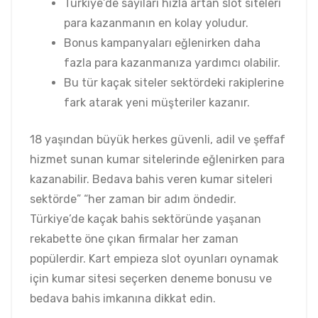
Türkiye’de sayıları hızla artan slot siteleri
para kazanmanın en kolay yoludur.
Bonus kampanyaları eğlenirken daha
fazla para kazanmanıza yardımcı olabilir.
Bu tür kaçak siteler sektördeki rakiplerine
fark atarak yeni müşteriler kazanır.
18 yaşından büyük herkes güvenli, adil ve şeffaf
hizmet sunan kumar sitelerinde eğlenirken para
kazanabilir. Bedava bahis veren kumar siteleri
sektörde” “her zaman bir adım öndedir.
Türkiye’de kaçak bahis sektöründe yaşanan
rekabette öne çıkan firmalar her zaman
popülerdir. Kart empieza slot oyunları oynamak
için kumar sitesi seçerken deneme bonusu ve
bedava bahis imkanına dikkat edin.