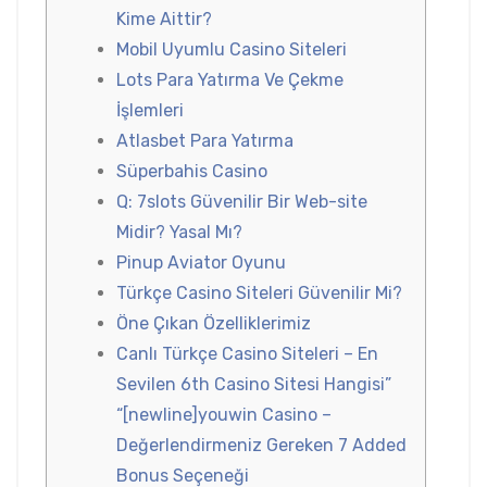
Kime Aittir?
Mobil Uyumlu Casino Siteleri
Lots Para Yatırma Ve Çekme
İşlemleri
Atlasbet Para Yatırma
Süperbahis Casino
Q: 7slots Güvenilir Bir Web-site
Midir? Yasal Mı?
Pinup Aviator Oyunu
Türkçe Casino Siteleri Güvenilir Mi?
Öne Çıkan Özelliklerimiz
Canlı Türkçe Casino Siteleri – En
Sevilen 6th Casino Sitesi Hangisi”
“[newline]youwin Casino –
Değerlendirmeniz Gereken 7 Added
Bonus Seçeneği