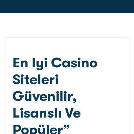
En Iyi Casino
Siteleri
Güvenilir,
Lisanslı Ve
Popüler”