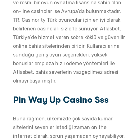
ve resmi bir oyun oynatma lisansına sahip olan
on-line casinolar ise Avrupa’da bulunmaktadır.
TR. Casinority Türk oyuncular için en iyi olarak
belirlenen casinoları sizlerle sunuyor. Atlasbet,
Türkiye’de hizmet veren sobre köklü ve güvenilir
online bahis sitelerinden biridir. Kullanıcılarına
sunduğu geniş oyun seçenekleri, yüksek
bonuslar empieza hızlı ödeme yöntemleri ile
Atlasbet, bahis severlerin vazgeçilmez adresi
olmayı başarmıştır.
Pin Way Up Casino Sss
Buna rağmen, ülkemizde çok sayıda kumar
sitelerini sevenler istediği zaman on the
internet olarak, sorun yaşamadan oynayabiliyor.