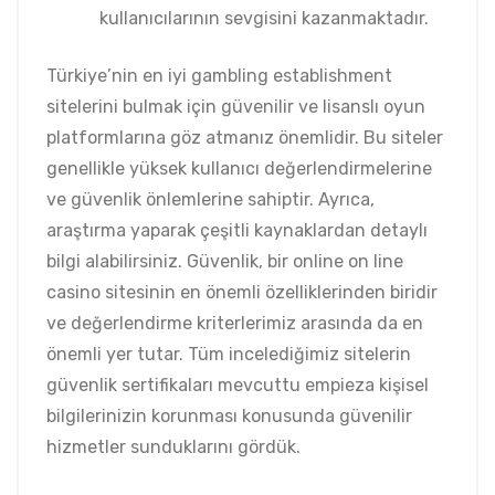
kullanıcılarının sevgisini kazanmaktadır.
Türkiye’nin en iyi gambling establishment
sitelerini bulmak için güvenilir ve lisanslı oyun
platformlarına göz atmanız önemlidir. Bu siteler
genellikle yüksek kullanıcı değerlendirmelerine
ve güvenlik önlemlerine sahiptir. Ayrıca,
araştırma yaparak çeşitli kaynaklardan detaylı
bilgi alabilirsiniz. Güvenlik, bir online on line
casino sitesinin en önemli özelliklerinden biridir
ve değerlendirme kriterlerimiz arasında da en
önemli yer tutar. Tüm incelediğimiz sitelerin
güvenlik sertifikaları mevcuttu empieza kişisel
bilgilerinizin korunması konusunda güvenilir
hizmetler sunduklarını gördük.