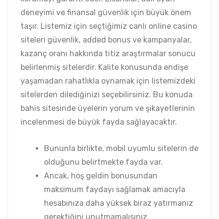
deneyimi ve finansal güvenlik için büyük önem
taşır. Listemiz için seçtiğimiz canlı online casino
siteleri güvenlik, added bonus ve kampanyalar,
kazanç oranı hakkında titiz araştırmalar sonucu
belirlenmiş sitelerdir. Kalite konusunda endişe
yaşamadan rahatlıkla oynamak için listemizdeki
sitelerden dilediğinizi seçebilirsiniz. Bu konuda
bahis sitesinde üyelerin yorum ve şikayetlerinin
incelenmesi de büyük fayda sağlayacaktır.
Bununla birlikte, mobil uyumlu sitelerin de
olduğunu belirtmekte fayda var.
Ancak, hoş geldin bonusundan
maksimum faydayı sağlamak amacıyla
hesabınıza daha yüksek biraz yatırmanız
gerektiğini unutmamalısınız.