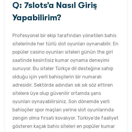
Q: 7slots’a Nasıl Giriş
Yapabilirim?
Profesyonel bir ekip tarafından yönetilen bahis
sitelerinde her türlü slot oyunları oynanabilir. En
popüler casino oyunları siteleri günün the girl
saatinde kesintisiz kumar oynama deneyimi
sunuyor. Bu siteler Türkçe dil desteğine sahip
olduğu için yerli bahisçilerin bir numaralı
adresidir. Sektörde adından sık sık söz ettiren
sitelere üye olup güvenilir ortamda şans
oyunları oynayabilirsiniz. Son dönemde yerli
bahisçiler spor maçları yerine slot oyunlarında
zengin olma fırsatı kovalıyor. Türkiye’de faaliyet
gösteren kaçak bahis siteleri en popüler kumar