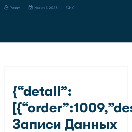
Penny
March 1, 2025
0
{“detail”:
[{“order”:1009,”d
Записи Данных