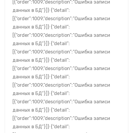
[{“order”:1009,”description”:”Ошибка записи
данных в БД”}]} {“detail”:
[{“order”:1009,”description”:”Ошибка записи
данных в БД”}]} {“detail”:
[{“order”:1009,”description”:”Ошибка записи
данных в БД”}]} {“detail”:
[{“order”:1009,”description”:”Ошибка записи
данных в БД”}]} {“detail”:
[{“order”:1009,”description”:”Ошибка записи
данных в БД”}]} {“detail”:
[{“order”:1009,”description”:”Ошибка записи
данных в БД”}]} {“detail”:
[{“order”:1009,”description”:”Ошибка записи
данных в БД”}]} {“detail”:
[{“order”:1009,”description”:”Ошибка записи
данных в БД”}]} {“detail”: