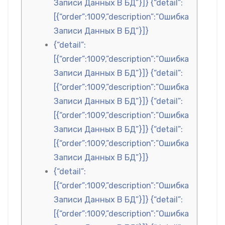
Записи Данных В БД”}]} {“detail”:
[{“order”:1009,”description”:”Ошибка
Записи Данных В БД”}]}
{“detail”:
[{“order”:1009,”description”:”Ошибка
Записи Данных В БД”}]} {“detail”:
[{“order”:1009,”description”:”Ошибка
Записи Данных В БД”}]} {“detail”:
[{“order”:1009,”description”:”Ошибка
Записи Данных В БД”}]} {“detail”:
[{“order”:1009,”description”:”Ошибка
Записи Данных В БД”}]}
{“detail”:
[{“order”:1009,”description”:”Ошибка
Записи Данных В БД”}]} {“detail”:
[{“order”:1009,”description”:”Ошибка