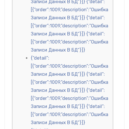
Записи Данных В БД”}]} {“detail”:
[{“order”:1009,”description”:”Ошибка
Записи Данных В БД”}]} {“detail”:
[{“order”:1009,”description”:”Ошибка
Записи Данных В БД”}]} {“detail”:
[{“order”:1009,”description”:”Ошибка
Записи Данных В БД”}]}
{“detail”:
[{“order”:1009,”description”:”Ошибка
Записи Данных В БД”}]} {“detail”:
[{“order”:1009,”description”:”Ошибка
Записи Данных В БД”}]} {“detail”:
[{“order”:1009,”description”:”Ошибка
Записи Данных В БД”}]} {“detail”:
[{“order”:1009,”description”:”Ошибка
Записи Данных В БД”}]}