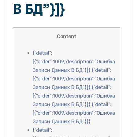
В БД”}]}
Content
{“detail”:
[{“order”:1009,”description”:”Ошибка
Записи Данных В БД”}]} {“detail”:
[{“order”:1009,”description”:”Ошибка
Записи Данных В БД”}]} {“detail”:
[{“order”:1009,”description”:”Ошибка
Записи Данных В БД”}]} {“detail”:
[{“order”:1009,”description”:”Ошибка
Записи Данных В БД”}]}
{“detail”: