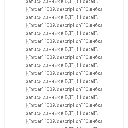
записи данных в БД”}]} {“detail”:
[{“order”:1009,”description”:”Ошибка
записи данных в БД”}]} {“detail”:
[{“order”:1009,”description”:”Ошибка
записи данных в БД”}]} {“detail”:
[{“order”:1009,”description”:”Ошибка
записи данных в БД”}]} {“detail”:
[{“order”:1009,”description”:”Ошибка
записи данных в БД”}]} {“detail”:
[{“order”:1009,”description”:”Ошибка
записи данных в БД”}]} {“detail”:
[{“order”:1009,”description”:”Ошибка
записи данных в БД”}]} {“detail”:
[{“order”:1009,”description”:”Ошибка
записи данных в БД”}]} {“detail”:
[{“order”:1009,”description”:”Ошибка