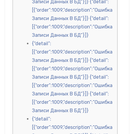
Записи Данных В БД”}]} {“detail”:
[{“order”:1009,”description”:”Ошибка
Записи Данных В БД”}]} {“detail”:
[{“order”:1009,”description”:”Ошибка
Записи Данных В БД”}]}
{“detail”:
[{“order”:1009,”description”:”Ошибка
Записи Данных В БД”}]} {“detail”:
[{“order”:1009,”description”:”Ошибка
Записи Данных В БД”}]} {“detail”:
[{“order”:1009,”description”:”Ошибка
Записи Данных В БД”}]} {“detail”:
[{“order”:1009,”description”:”Ошибка
Записи Данных В БД”}]}
{“detail”:
[{“order”:1009,”description”:”Ошибка