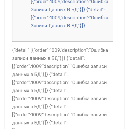
[{“order”:1009,”description”:”Ошибка
Записи Данных В БД”}]} {“detail”:
[{“order”:1009,”description”:”Ошибка
Записи Данных В БД”}]}
{“detail”:[{“order”:1009,”description”:”Ошибка
записи данных в БД”}]} {“detail”:
[{“order”:1009,”description”:”Ошибка записи
данных в БД”}]} {“detail”:
[{“order”:1009,”description”:”Ошибка записи
данных в БД”}]} {“detail”:
[{“order”:1009,”description”:”Ошибка записи
данных в БД”}]} {“detail”:
[{“order”:1009,”description”:”Ошибка записи
данных в БД”}]} {“detail”: