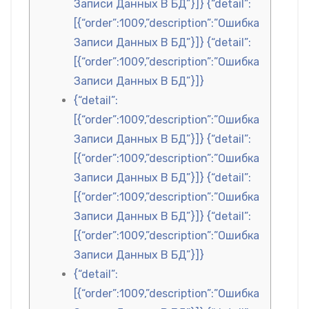
Записи Данных В БД”}]} {“detail”:
[{“order”:1009,”description”:”Ошибка
Записи Данных В БД”}]} {“detail”:
[{“order”:1009,”description”:”Ошибка
Записи Данных В БД”}]}
{“detail”:
[{“order”:1009,”description”:”Ошибка
Записи Данных В БД”}]} {“detail”:
[{“order”:1009,”description”:”Ошибка
Записи Данных В БД”}]} {“detail”:
[{“order”:1009,”description”:”Ошибка
Записи Данных В БД”}]} {“detail”:
[{“order”:1009,”description”:”Ошибка
Записи Данных В БД”}]}
{“detail”:
[{“order”:1009,”description”:”Ошибка