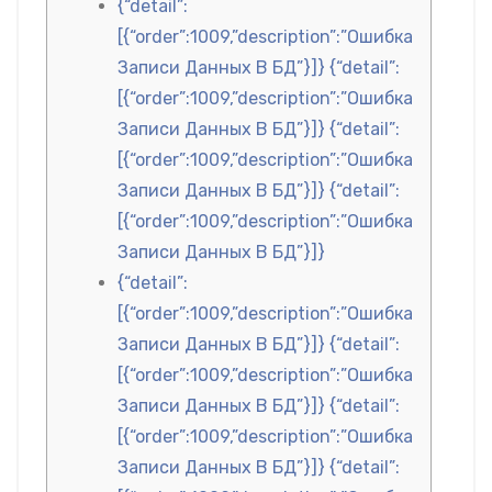
{“detail”:
[{“order”:1009,”description”:”Ошибка
Записи Данных В БД”}]} {“detail”:
[{“order”:1009,”description”:”Ошибка
Записи Данных В БД”}]} {“detail”:
[{“order”:1009,”description”:”Ошибка
Записи Данных В БД”}]} {“detail”:
[{“order”:1009,”description”:”Ошибка
Записи Данных В БД”}]}
{“detail”:
[{“order”:1009,”description”:”Ошибка
Записи Данных В БД”}]} {“detail”:
[{“order”:1009,”description”:”Ошибка
Записи Данных В БД”}]} {“detail”:
[{“order”:1009,”description”:”Ошибка
Записи Данных В БД”}]} {“detail”: