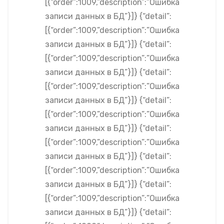
[{“order”:1009,”description”:”Ошибка
записи данных в БД”}]} {“detail”:
[{“order”:1009,”description”:”Ошибка
записи данных в БД”}]} {“detail”:
[{“order”:1009,”description”:”Ошибка
записи данных в БД”}]} {“detail”:
[{“order”:1009,”description”:”Ошибка
записи данных в БД”}]} {“detail”:
[{“order”:1009,”description”:”Ошибка
записи данных в БД”}]} {“detail”:
[{“order”:1009,”description”:”Ошибка
записи данных в БД”}]} {“detail”:
[{“order”:1009,”description”:”Ошибка
записи данных в БД”}]} {“detail”:
[{“order”:1009,”description”:”Ошибка
записи данных в БД”}]} {“detail”: